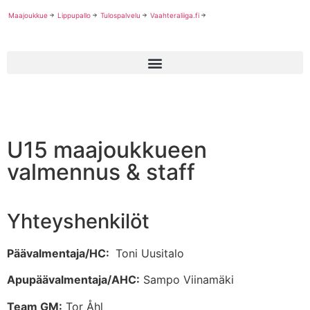
Maajoukkue
Lippupallo
Tulospalvelu
Vaahteraliiga.fi
U15 maajoukkueen
valmennus & staff
Yhteyshenkilöt
Päävalmentaja/HC:
Toni Uusitalo
Apupäävalmentaja/AHC:
Sampo Viinamäki
Team GM:
Tor Åhl