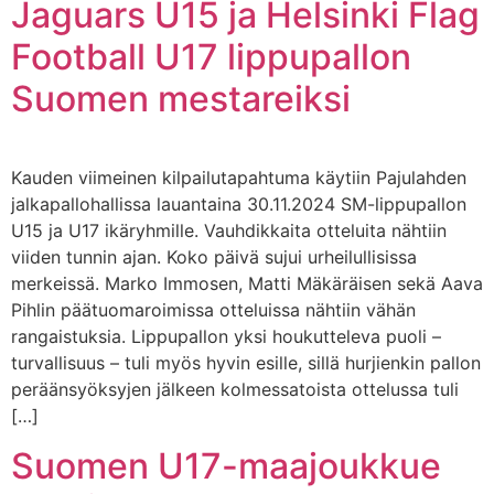
Jaguars U15 ja Helsinki Flag
Football U17 lippupallon
Suomen mestareiksi
Kauden viimeinen kilpailutapahtuma käytiin Pajulahden
jalkapallohallissa lauantaina 30.11.2024 SM-lippupallon
U15 ja U17 ikäryhmille. Vauhdikkaita otteluita nähtiin
viiden tunnin ajan. Koko päivä sujui urheilullisissa
merkeissä. Marko Immosen, Matti Mäkäräisen sekä Aava
Pihlin päätuomaroimissa otteluissa nähtiin vähän
rangaistuksia. Lippupallon yksi houkutteleva puoli –
turvallisuus – tuli myös hyvin esille, sillä hurjienkin pallon
peräänsyöksyjen jälkeen kolmessatoista ottelussa tuli
[…]
Suomen U17-maajoukkue