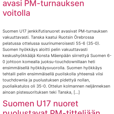
avasi PM-turnauksen
voitolla
Suomen U17 jenkkifutisnuoret avasivat PM-turnauksen
vakuuttavasti. Tanska kaatui Ruotsin Örebrossa
pelatussa ottelussa suurinumeroisesti 55-6 (35-0).
Suomen hyökkäys aloitti pelin vakuuttavasti
keskushyökkääjä Konsta Mäenpään siirrettyä Suomen 6-
0 johtoon komealla juoksu-touchdownillaan heti
ensimmäisellä hyökkäysvuorolla. Suomen hyökkäys
tehtaili pelin ensimmäisellä puoliskolla yhteensä viisi
touchdownia ja puolustuksen pidettyä nollan,
puoliaikatulos oli 35-0. Ottelun kolmannen neljänneksen
ainoan pistesuorituksen teki Tanska, […]
Suomen U17 nuoret
puolustavat PM-titteliään