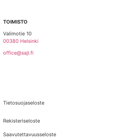
TOIMISTO
Valimotie 10
00380 Helsinki
office@sajl.fi
Yhteystiedot
Medialle
Tietosuojaseloste
Rekisteriseloste
Saavutettavuusseloste