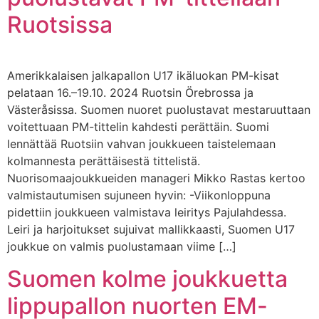
Ruotsissa
Amerikkalaisen jalkapallon U17 ikäluokan PM-kisat
pelataan 16.–19.10. 2024 Ruotsin Örebrossa ja
Västeråsissa. Suomen nuoret puolustavat mestaruuttaan
voitettuaan PM-tittelin kahdesti perättäin. Suomi
lennättää Ruotsiin vahvan joukkueen taistelemaan
kolmannesta perättäisestä tittelistä.
Nuorisomaajoukkueiden manageri Mikko Rastas kertoo
valmistautumisen sujuneen hyvin: -Viikonloppuna
pidettiin joukkueen valmistava leiritys Pajulahdessa.
Leiri ja harjoitukset sujuivat mallikkaasti, Suomen U17
joukkue on valmis puolustamaan viime […]
Suomen kolme joukkuetta
lippupallon nuorten EM-