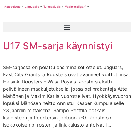
Maajoukkue
Lippupallo
Tulospalvelu
Vaahteraliiga.fi
U17 SM-sarja käynnistyi
SM-sarjassa on pelattu ensimmäiset ottelut. Jaguars,
East City Giants ja Roosters ovat avanneet voittotilinsä.
Helsinki Roosters – Wasa Royals Roosters aloitti
pelivälineen maakuljetuksella, jossa pelinrakentaja Atte
Mähönen ja Maxim Karila vuorottelivat. Hyökkäysvuoron
lopuksi Mähösen heitto onnistui Kasper Kumpulaiselle
23 jaardin mittaisena. Sampo Perttilä potkaisi
lisäpisteen ja Roostersin johtoon 7-0. Roostersin
isokokoisempi rosteri ja linjakalusto antoivat […]