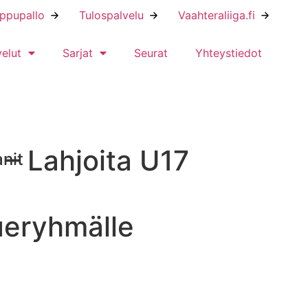
ippupallo
Tulospalvelu
Vaahteraliiga.fi
velut
Sarjat
Seurat
Yhteystiedot
 – Lahjoita U17
nit
eryhmälle