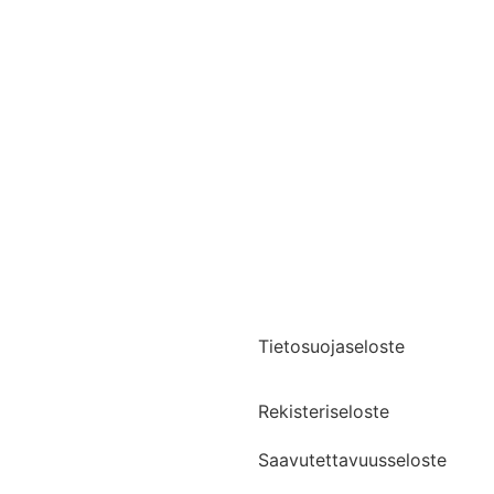
Yhteystiedot
Medialle
Tietosuojaseloste
Rekisteriseloste
Saavutettavuusseloste