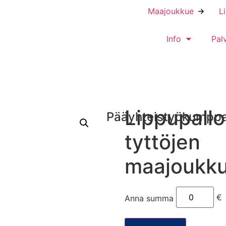
Maajoukkue
L
Info
Pal
Lippupallo
Pääyhteistyökumppa
tyttöjen
maajoukku
€
Anna summa