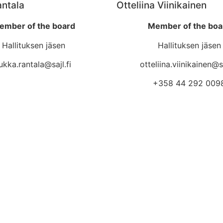
ntala
Otteliina Viinikainen
ember of the board
Member of the boa
Hallituksen jäsen
Hallituksen jäsen
ukka.rantala@sajl.fi
otteliina.viinikainen@sa
+358 44 292 009