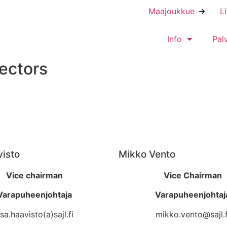
Maajoukkue
L
Info
Pal
rectors
isto
Mikko Vento
Vice chairman
Vice Chairman
Varapuheenjohtaja
Varapuheenjohtaj
sa.haavisto(a)sajl.fi
mikko.vento@sajl.f