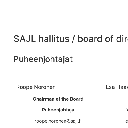
SAJL hallitus / board of di
Puheenjohtajat
Roope Noronen
Esa Haav
Chairman of the Board
Puheenjohtaja
roope.noronen@sajl.fi
e