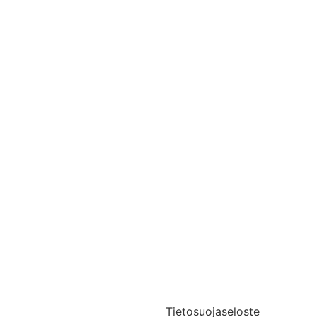
Yhteystiedot
Medialle
Tietosuojaseloste