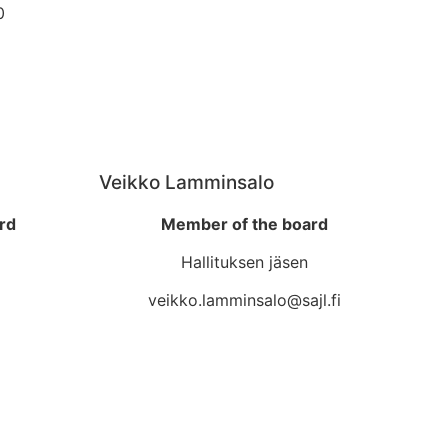
0
Veikko Lamminsalo
rd
Member of the board
Hallituksen jäsen
i
veikko.lamminsalo@sajl.fi