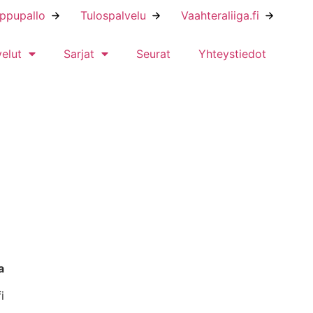
ippupallo
Tulospalvelu
Vaahteraliiga.fi
velut
Sarjat
Seurat
Yhteystiedot
a
i