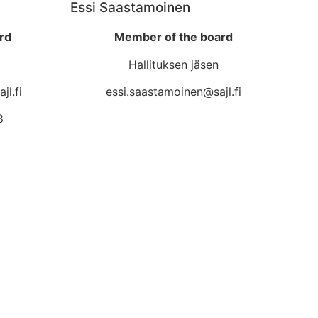
Essi Saastamoinen
rd
Member of the board
Hallituksen jäsen
jl.fi
essi.saastamoinen@sajl.fi
8