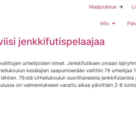
Maajoukkue
L
Info
Pal
iisi jenkkifutispelaajaa
alittujen urheilijoiden nimet. Jenkkifutiksen omaan lajiryhmä
ilukoulun kesälajien saapumiserään valittiin 79 urheilijaa 17
6 lähtien. 79:stä Urheilukoulun suorittaneesta jenkkifutaris
oulussa on valmennukseen varattu aikaa päivittäin 2-8 tunti