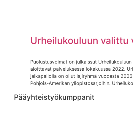
Urheilukouluun valittu v
Puolustusvoimat on julkaissut Urheilukouluun v
aloittavat palveluksessa lokakuussa 2022. Urhe
jalkapallolla on ollut lajiryhmä vuodesta 200
Pohjois-Amerikan yliopistosarjoihin. Urheiluk
Pääyhteistyökumppanit