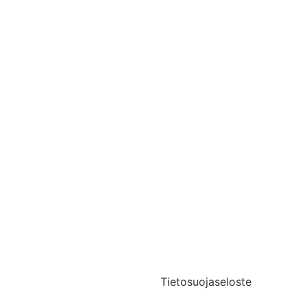
Yhteystiedot
Medialle
Tietosuojaseloste