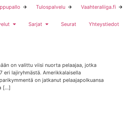
ippupallo
Tulospalvelu
Vaahteraliiga.fi
velut
Sarjat
Seurat
Yhteystiedot
än on valittu viisi nuorta pelaajaa, jotka
 eri lajiryhmästä. Amerikkalaisella
ta parikymmentä on jatkanut pelaajapolkuansa
a […]