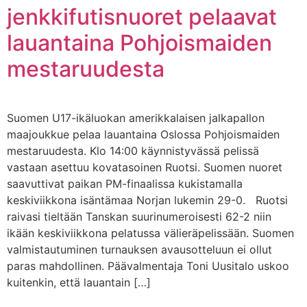
jenkkifutisnuoret pelaavat
lauantaina Pohjoismaiden
mestaruudesta
Suomen U17-ikäluokan amerikkalaisen jalkapallon
maajoukkue pelaa lauantaina Oslossa Pohjoismaiden
mestaruudesta. Klo 14:00 käynnistyvässä pelissä
vastaan asettuu kovatasoinen Ruotsi. Suomen nuoret
saavuttivat paikan PM-finaalissa kukistamalla
keskiviikkona isäntämaa Norjan lukemin 29-0. Ruotsi
raivasi tieltään Tanskan suurinumeroisesti 62-2 niin
ikään keskiviikkona pelatussa välieräpelissään. Suomen
valmistautuminen turnauksen avausotteluun ei ollut
paras mahdollinen. Päävalmentaja Toni Uusitalo uskoo
kuitenkin, että lauantain […]