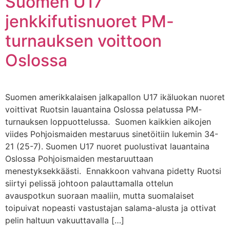
Suomen U17
jenkkifutisnuoret PM-
turnauksen voittoon
Oslossa
Suomen amerikkalaisen jalkapallon U17 ikäluokan nuoret
voittivat Ruotsin lauantaina Oslossa pelatussa PM-
turnauksen loppuottelussa. Suomen kaikkien aikojen
viides Pohjoismaiden mestaruus sinetöitiin lukemin 34-
21 (25-7). Suomen U17 nuoret puolustivat lauantaina
Oslossa Pohjoismaiden mestaruuttaan
menestyksekkäästi. Ennakkoon vahvana pidetty Ruotsi
siirtyi pelissä johtoon palauttamalla ottelun
avauspotkun suoraan maaliin, mutta suomalaiset
toipuivat nopeasti vastustajan salama-alusta ja ottivat
pelin haltuun vakuuttavalla […]