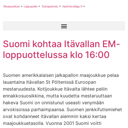
Maajoukkue
Lippupallo
Tulospalvelu
Vaahteraliiga.fi
Suomi kohtaa Itävallan EM-
loppuottelussa klo 16:00
Suomen amerikkalaisen jalkapallon maajoukkue pelaa
lauantaina Itävallan St Pöltenissä Euroopan
mestaruudesta. Kotijoukkue Itävalta lähtee peliin
ennakkosuosikkina, mutta kuudetta mestaruuttaan
hakeva Suomi on onnistunut useasti venymään
arvokisoissa parhaimpaansa. Suomen jenkkifutismiehet
ovat kohdanneet Itävallan aiemmin kaksi kertaa
maajoukkuetasolla. Vuonna 2001 Suomi voitti