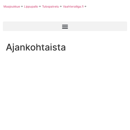
Maajoukkue
Lippupallo
Tulospalvelu
Vaahteraliiga.fi
Ajankohtaista
Suomi kohtaa Itävallan EM-loppuottelussa klo