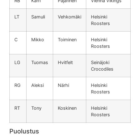
RB
Karri
Pajarinen
Vienna Vikings
LT
Samuli
Vehkomäki
Helsinki
Roosters
C
Mikko
Toiminen
Helsinki
Roosters
LG
Tuomas
Hvitfelt
Seinäjoki
Crocodiles
RG
Aleksi
Närhi
Helsinki
Roosters
RT
Tony
Koskinen
Helsinki
Roosters
Puolustus