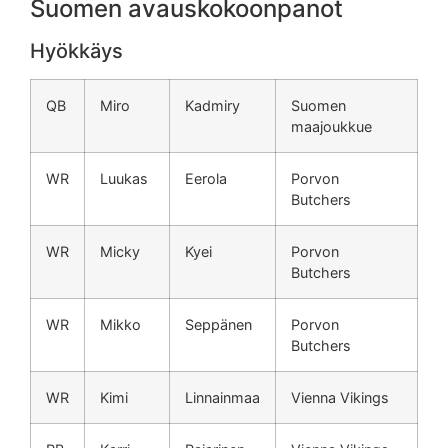
Suomen avauskokoonpanot
Hyökkäys
QB
Miro
Kadmiry
Suomen
maajoukkue
WR
Luukas
Eerola
Porvon
Butchers
WR
Micky
Kyei
Porvon
Butchers
WR
Mikko
Seppänen
Porvon
Butchers
WR
Kimi
Linnainmaa
Vienna Vikings