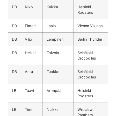
DB
Niko
Kuikka
Helsinki
Roosters
DB
Elmeri
Laalo
Vienna Vikings
DB
Viljo
Lempinen
Berlin Thunder
DB
Heikki
Toivola
Seinäjoki
Crocodiles
DB
Aatu
Tuokko
Seinäjoki
Crocodiles
LB
Taavi
Aronpää
Helsinki
Roosters
LB
Timi
Nuikka
Wroclaw
Panthers