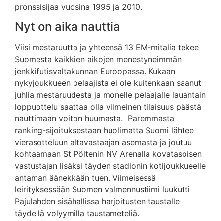
pronssisijaa vuosina 1995 ja 2010.
Nyt on aika nauttia
Viisi mestaruutta ja yhteensä 13 EM-mitalia tekee
Suomesta kaikkien aikojen menestyneimmän
jenkkifutisvaltakunnan Euroopassa. Kukaan
nykyjoukkueen pelaajista ei ole kuitenkaan saanut
juhlia mestaruudesta ja monelle pelaajalle lauantain
loppuottelu saattaa olla viimeinen tilaisuus päästä
nauttimaan voiton huumasta. Paremmasta
ranking-sijoituksestaan huolimatta Suomi lähtee
vierasotteluun altavastaajan asemasta ja joutuu
kohtaamaan St Pöltenin NV Arenalla kovatasoisen
vastustajan lisäksi täyden stadionin kotijoukkueelle
antaman äänekkään tuen. Viimeisessä
leirityksessään Suomen valmennustiimi luukutti
Pajulahden sisähallissa harjoitusten taustalle
täydellä volyymilla taustameteliä.