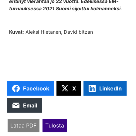
ehtinyt vierähtää jo 22 vuotta. Edellisessä EM-
turnauksessa 2021 Suomi sijoittui kolmanneksi.
Kuvat:
Aleksi Hietanen, David bitzan
Facebook
X
LinkedIn
Email
Lataa PDF
Tulosta