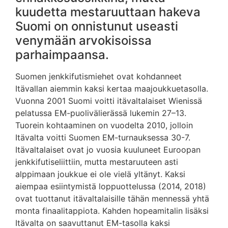
kuudetta mestaruuttaan hakeva
Suomi on onnistunut useasti
venymään arvokisoissa
parhaimpaansa.
Suomen jenkkifutismiehet ovat kohdanneet
Itävallan aiemmin kaksi kertaa maajoukkuetasolla.
Vuonna 2001 Suomi voitti itävaltalaiset Wienissä
pelatussa EM-puolivälierässä lukemin 27–13.
Tuorein kohtaaminen on vuodelta 2010, jolloin
Itävalta voitti Suomen EM-turnauksessa 30-7.
Itävaltalaiset ovat jo vuosia kuuluneet Euroopan
jenkkifutiseliittiin, mutta mestaruuteen asti
alppimaan joukkue ei ole vielä yltänyt. Kaksi
aiempaa esiintymistä loppuottelussa (2014, 2018)
ovat tuottanut itävaltalaisille tähän mennessä yhtä
monta finaalitappiota. Kahden hopeamitalin lisäksi
Itävalta on saavuttanut EM-tasolla kaksi