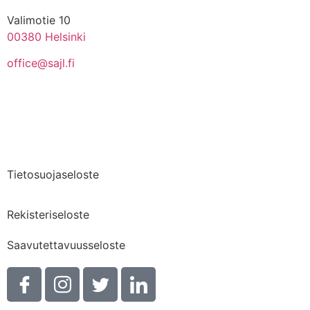
Valimotie 10
00380 Helsinki
office@sajl.fi
Yhteystiedot
Medialle
Tietosuojaseloste
Rekisteriseloste
Saavutettavuusseloste