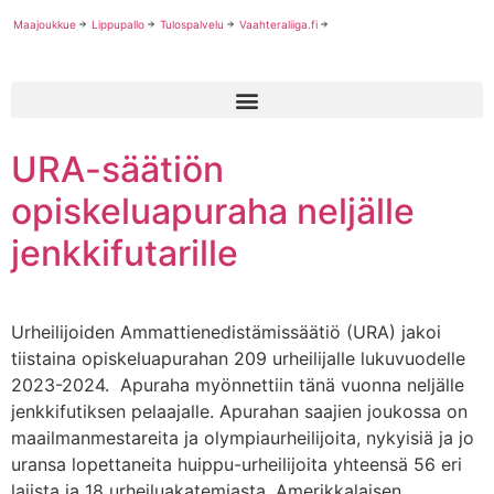
Maajoukkue
Lippupallo
Tulospalvelu
Vaahteraliiga.fi
URA-säätiön
opiskeluapuraha neljälle
jenkkifutarille
Urheilijoiden Ammattienedistämissäätiö (URA) jakoi
tiistaina opiskeluapurahan 209 urheilijalle lukuvuodelle
2023-2024. Apuraha myönnettiin tänä vuonna neljälle
jenkkifutiksen pelaajalle. Apurahan saajien joukossa on
maailmanmestareita ja olympiaurheilijoita, nykyisiä ja jo
uransa lopettaneita huippu-urheilijoita yhteensä 56 eri
lajista ja 18 urheiluakatemiasta. Amerikkalaisen