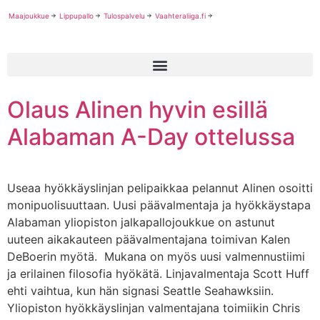
Maajoukkue
Lippupallo
Tulospalvelu
Vaahteraliiga.fi
Olaus Alinen hyvin esillä
Alabaman A-Day ottelussa
Useaa hyökkäyslinjan pelipaikkaa pelannut Alinen osoitti
monipuolisuuttaan. Uusi päävalmentaja ja hyökkäystapa
Alabaman yliopiston jalkapallojoukkue on astunut
uuteen aikakauteen päävalmentajana toimivan Kalen
DeBoerin myötä. Mukana on myös uusi valmennustiimi
ja erilainen filosofia hyökätä. Linjavalmentaja Scott Huff
ehti vaihtua, kun hän signasi Seattle Seahawksiin.
Yliopiston hyökkäyslinjan valmentajana toimiikin Chris