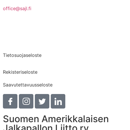
office@sajl.fi
Yhteystiedot
Medialle
Tietosuojaseloste
Rekisteriseloste
Saavutettavuusseloste
Suomen Amerikkalaisen
Jalkapallon Liitto ry