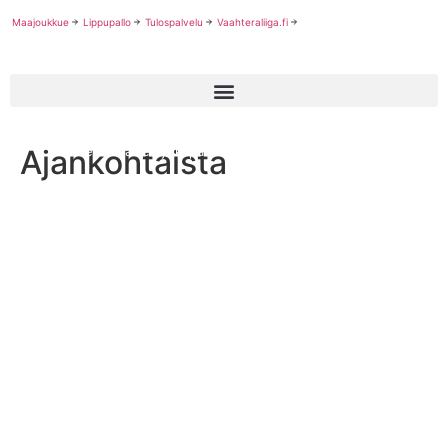
Maajoukkue
Lippupallo
Tulospalvelu
Vaahteraliiga.fi
Ajankohtaista
Amerikkalaisen jalkapallon EM-turnaus pelataan Saksan