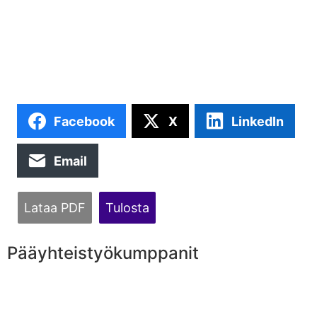
Facebook
X
LinkedIn
Email
Lataa PDF
Tulosta
Pääyhteistyökumppanit