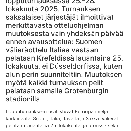
lopputurnauksessa 25.–28.
lokakuuta 2025. Turnauksen
saksalaiset järjestäjät ilmoittivat
merkittävästä otteluohjelman
muutoksesta vain yhdeksän päivää
ennen avausottelua: Suomen
välieräottelu Italiaa vastaan
pelataan Krefeldissä lauantaina 25.
lokakuuta, ei Düsseldorfissa, kuten
alun perin suunniteltiin. Muutoksen
myötä kaikki turnauksen pelit
pelataan samalla Grotenburgin
stadionilla.
Lopputurnaukseen osallistuvat Euroopan neljä
kärkimaata: Suomi, Italia, Itävalta ja Saksa. Välierät
pelataan lauantaina 25. lokakuuta, ja pronssi- sekä