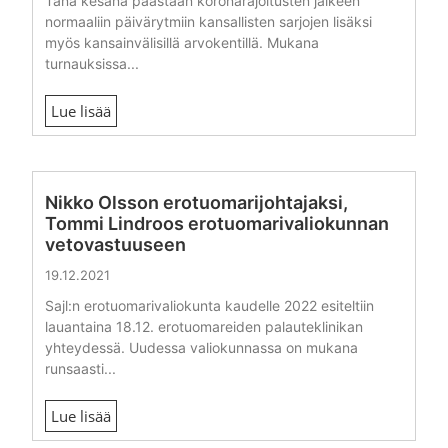
Tänä kesänä päästään koronarajoitusten jälkeen
normaaliin päivärytmiin kansallisten sarjojen lisäksi
myös kansainvälisillä arvokentillä. Mukana
turnauksissa...
Lue lisää
Nikko Olsson erotuomarijohtajaksi,
Tommi Lindroos erotuomarivaliokunnan
vetovastuuseen
19.12.2021
Sajl:n erotuomarivaliokunta kaudelle 2022 esiteltiin
lauantaina 18.12. erotuomareiden palauteklinikan
yhteydessä. Uudessa valiokunnassa on mukana
runsaasti...
Lue lisää