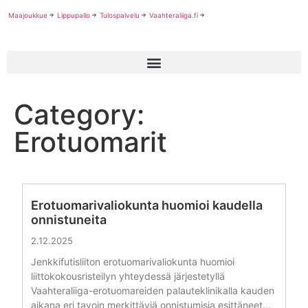
Maajoukkue
Lippupallo
Tulospalvelu
Vaahteraliiga.fi
Category:
Erotuomarit
Erotuomarivaliokunta huomioi kaudella
onnistuneita
2.12.2025
Jenkkifutisliiton erotuomarivaliokunta huomioi
liittokokousristeilyn yhteydessä järjestetyllä
Vaahteraliiga-erotuomareiden palauteklinikalla kauden
aikana eri tavoin merkittäviä onnistumisia esittäneet...