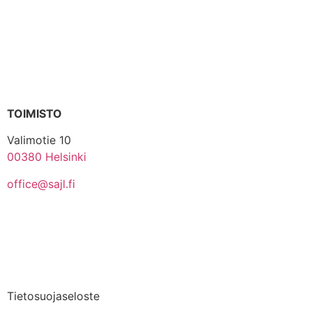
TOIMISTO
Valimotie 10
00380 Helsinki
office@sajl.fi
Yhteystiedot
Medialle
Tietosuojaseloste