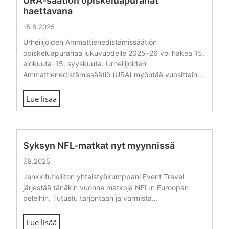
URA-säätiön opiskeluapurahat
haettavana
15.8.2025
Urheilijoiden Ammattienedistämissäätiön
opiskeluapurahaa lukuvuodelle 2025–26 voi hakea 15.
elokuuta–15. syyskuuta. Urheilijoiden
Ammattienedistämissäätiö (URA) myöntää vuosittain...
Lue lisää
Syksyn NFL-matkat nyt myynnissä
7.8.2025
Jenkkifutisliiton yhteistyökumppani Event Travel
järjestää tänäkin vuonna matkoja NFL:n Euroopan
peleihin. Tutustu tarjontaan ja varmista...
Lue lisää