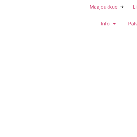
Maajoukkue
L
Info
Pal