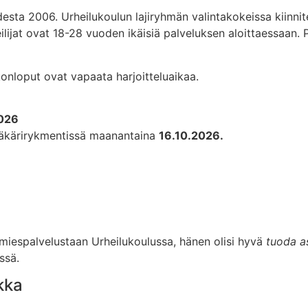
desta 2006. Urheilukoulun lajiryhmän valintakokeissa kiinnit
rheilijat ovat 18-28 vuoden ikäisiä palveluksen aloittaessaan.
iikonloput ovat vapaata harjoitteluaikaa.
2026
n jääkärirykmentissä maanantaina
16.10.2026.
miespalvelustaan Urheilukoulussa, hänen olisi hyvä
tuoda as
ssä.
kka