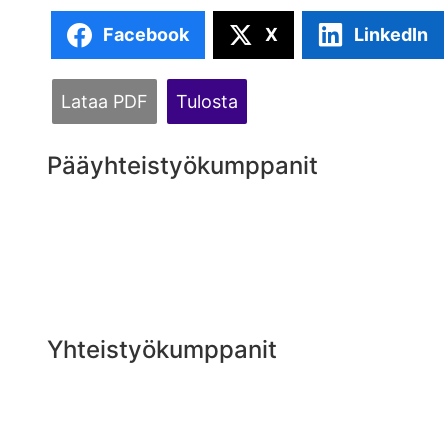
Facebook
X
LinkedIn
Lataa PDF
Tulosta
Pääyhteistyökumppanit
Yhteistyökumppanit