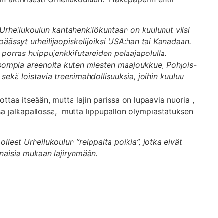
Urheilukoulun kantahenkilökuntaan on kuulunut viisi
päässyt urheilijaopiskelijoiksi USA:han tai Kanadaan.
porras huippujenkkifutareiden pelaajapolulla.
 isompia areenoita kuten miesten maajoukkue, Pohjois-
sekä loistavia treenimahdollisuuksia, joihin kuuluu
ttaa itseään, mutta lajin parissa on lupaavia nuoria ,
ssa jalkapallossa, mutta lippupallon olympiastatuksen
olleet Urheilukoulun ”reippaita poikia”, jotka eivät
 naisia mukaan lajiryhmään.