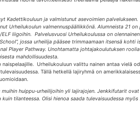
syt Kadettikouluun ja valmistunut asevoimien palvelukseen. 
iminut Urheilukoulun valmennuspäällikkönä. Alumneista 21 on 
ELF liigoihin. Palvelusvuosi Urheilukoulussa on olennainen 
 School”, jossa urheilija pääsee trimmaamaan itsensä kohti
onal Player Pathway. Unohtamatta johtajakoulutuksen roolia 
tuisesta mahdollisuudesta.
naispelaajille. Urheilukouluun valittu nainen antaa vielä odo
a tulevaisuudessa. Tällä hetkellä lajiryhmä on amerikkalaise
huomioidaan.
ihin huippu-urheilijoihin yli lajirajojen. Jenkkifutarit ovat 
sa kuin tilanteessa. Olisi hienoa saada tulevaisuudessa myös