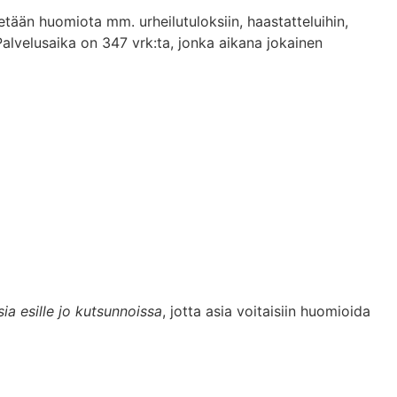
etään huomiota mm. urheilutuloksiin, haastatteluihin,
 Palvelusaika on 347 vrk:ta, jonka aikana jokainen
ia esille jo kutsunnoissa
, jotta asia voitaisiin huomioida