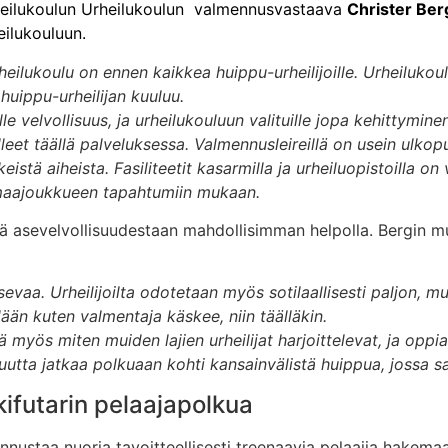
eilukoulun Urheilukoulun valmennusvastaava
Christer Ber
eilukouluun.
heilukoulu on ennen kaikkea huippu-urheilijoille. Urheilukou
uippu-urheilijan kuuluu.
ille velvollisuus, ja urheilukouluun valituille jopa kehittym
et täällä palveluksessa. Valmennusleireillä on usein ulkopu
stä aiheista. Fasiliteetit kasarmilla ja urheiluopistoilla on 
tai maajoukkueen tapahtumiin mukaan.
ästä asevelvollisuudestaan mahdollisimman helpolla. Bergin m
sevaa. Urheilijoilta odotetaan myös sotilaallisesti paljon, 
dään kuten valmentaja käskee, niin täälläkin.
myös miten muiden lajien urheilijat harjoittelevat, ja oppia
muutta jatkaa polkuaan kohti kansainvälistä huippua, jossa s
ifutarin pelaajapolkua
nnustaa nuoria tavoitteellisesti treenaavia pelaajia hakema