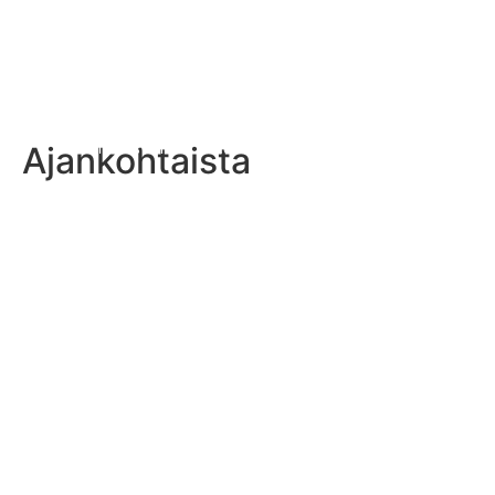
Ajankohtaista
Puolustusvoimien Urheilukouluun haku on auki