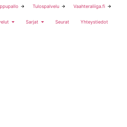
ippupallo
Tulospalvelu
Vaahteraliiga.fi
velut
Sarjat
Seurat
Yhteystiedot