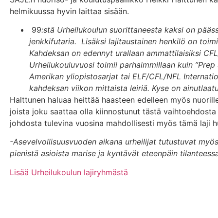
helmikuussa hyvin laittaa sisään.
99
:stä Urheilukoulun suorittaneesta kaksi on pääs
jenkkifutaria. Lisäksi lajitaustainen henkilö on to
Kahdeksan on edennyt urallaan ammattilaisiksi CFL/
Urheilukouluvuosi toimii parhaimmillaan kuin ”Prep
Amerikan yliopistosarjat tai ELF/CFL/NFL Internati
kahdeksan viikon mittaista leiriä. Kyse on ainutlaa
Halttunen haluaa heittää haasteen edelleen myös nuorille 
joista joku saattaa olla kiinnostunut tästä vaihtoehdost
johdosta tulevina vuosina mahdollisesti myös tämä laji 
-Asevelvollisuusvuoden aikana urheilijat tutustuvat myös mu
pienistä asioista marise ja kyntävät eteenpäin tilantees
Lisää Urheilukoulun lajiryhmästä