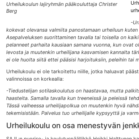
Urh
Urheilukoulun lajiryhmän pääkouluttaja Christer
urh
Berg
-Ur
kokevat olevansa valmiita panostamaan urheiluun kuten h
Asepalveluksen suorittaminen tavalla tai toisella on kaik
pelanneet parhaita kausiaan samana vuonna, kun ovat olle
levosta ja muutenkin urheilijana kasvamisen kannalta tärkei
ei ole huolta siitä ettei pääsisi harjoituksiin, peleihin 
Urheilukoulu ei ole tarkoitettu niille, jotka haluavat pä
valinnoissa on korkealla:
-Tiedustelijan sotilaskoulutus on haastavaa, mutta palkit
haasteita. Samalla tavalla kun treeneissä ja peleissä teh
Tässä vaiheessa urheilijapolkua on muutenkin hyvä nähdä 
tekemisistään. Palvelus tuo urheilijalle kypsyyttä ja var
Urheilukoulu on osa menestyvän jenkk
SAJL:n nuoriso- ja koulutuspäällikkö Heikki Halttunen ka