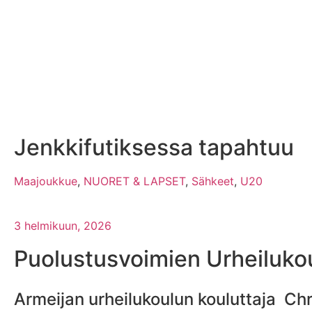
Jenkkifutiksessa tapahtuu
Maajoukkue
,
NUORET & LAPSET
,
Sähkeet
,
U20
3 helmikuun, 2026
Puolustusvoimien Urheiluko
Armeijan urheilukoulun kouluttaja Ch