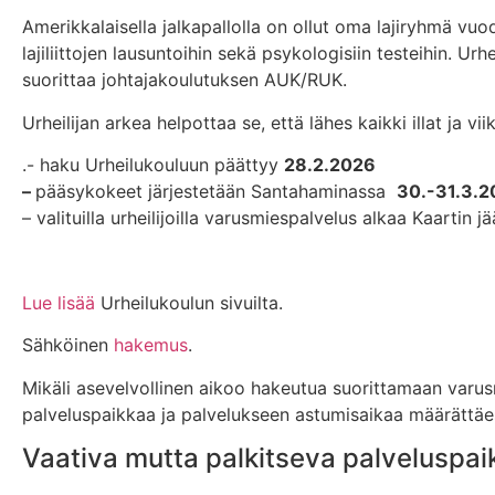
Amerikkalaisella jalkapallolla on ollut oma lajiryhmä vuo
lajiliittojen lausuntoihin sekä psykologisiin testeihin. U
suorittaa johtajakoulutuksen AUK/RUK.
Urheilijan arkea helpottaa se, että lähes kaikki illat ja v
.- haku Urheilukouluun päättyy
28.2.2026
–
pääsykokeet järjestetään Santahaminassa
30.-31.3.
– valituilla urheilijoilla varusmiespalvelus alkaa Kaarti
Lue lisää
Urheilukoulun sivuilta.
Sähköinen
hakemus
.
Mikäli asevelvollinen aikoo hakeutua suorittamaan varus
palveluspaikkaa ja palvelukseen astumisaikaa määrättäe
Vaativa mutta palkitseva palveluspai