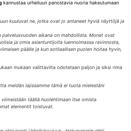
g
kannustaa urheiluun panostavia nuoria hakeutumaan
luun kuuluvat ne, jotka ovat jo antaneet hyviä näyttöjä ja
inen palvelusvuoden aikana on mahdollista. Monet ovat
olisia ja omia asiantuntijoita luennoimassa ravinnosta,
viimeisen päälle ja kun sotilaallisen puolen hoitaa hyvin,
ukaan mukaan valittavilta odotetaan paljon ja siksi rima
mutta meidän lajissamme tämä ei tuota mielestäni
 viimeistään täällä huolehtimaan itse omista
amat elementit toistuvat.
an aktivisesti Urheilukouluun. Hakupaperin ehtii