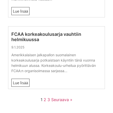
Lue lisää
FCAA korkeakoulusarja vauhtiin
helmikuussa
9.1.2025
Amerikkalaisen jalkapallon suomalainen
korkeakoulusarja potkaistaan käyntiin tänä vuonna
helmikuun alussa. Korkeakoulu-urheilua pyörittävän
FCAA:n organisoimassa sarjassa...
Lue lisää
1
2
3
Seuraava »