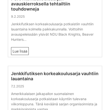
avauskierroksella tehtailtiin
touhdowneja
9.2.2025
Jenkkifutiksen korkeakoulusarja potkaistiin vauhtiin
lauantaina kolmella paikkakunnalla. Voittoihin
avauspeleissään ylsivät NDU Black Knights, Beaver
Hunters...
Lue lisää
Jenkkifutiksen korkeakoulusarja vauhtiin
lauantaina
7.2.2025
Amerikkalaisen jalkapallon suomalainen
korkeakoulusarja potkaistaan käyntiin tulevana
viikonloppuna. Tänä keväänä sarjan organisoinnista ja
markkinoinnista vastaa...