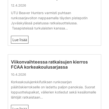
12.4.2026
UTU Beaver Hunters varmisti puhtaan
runkosarjavoiton nappaamalla täyden pistepotin
Jyväskylässä pelatussa ratkaisuottelussa.
Tasapisteissä turkulaisten kanssa...
Lue lisää
Viikonvaihteessa ratkaisujen kierros
FCAA korkeakoulusarjassa
10.4.2026
Korkeakoulujenkkifutiksen runkosarjan
päätöskierrokselle on ladattu paljon panoksia. Suorat
loppuottelupaikat, välierien kotiedut sekä kesälomalle
lähtijät ratkaistaan...
Lue lisää