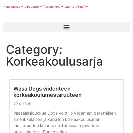
Maajoukkue
Lippupallo
Tulospalvelu
Vaahteraliiga.fi
Category:
Korkeakoulusarja
Wasa Dogs viidenteen
korkeakoulumestaruuteen
27.4.2026
Vaasalaisjoukkue Dogs voitti jo viidennen perättäisen
amerikkalaisen jalkapallon korkeakoulusarjan
mestaruuden lauantaina Turussa Impivaaran
palloiluhallissa. Runkosarjaa...