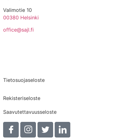
Valimotie 10
00380 Helsinki
office@sajl.fi
Yhteystiedot
Medialle
Tietosuojaseloste
Rekisteriseloste
Saavutettavuusseloste