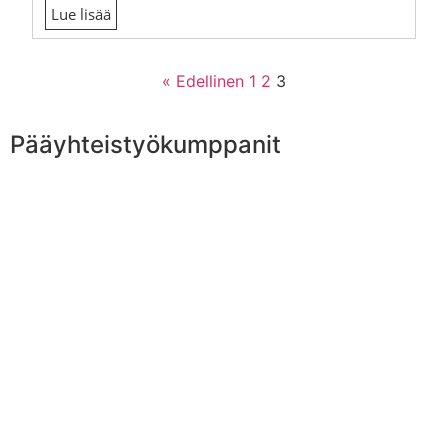
Lue lisää
« Edellinen
1
2
3
Pääyhteistyökumppanit