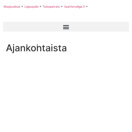
Maajoukkue
Lippupallo
Tulospalvelu
Vaahteraliiga.fi
Ajankohtaista
Korkeakoulusarja 2021 kuudella joukkueella