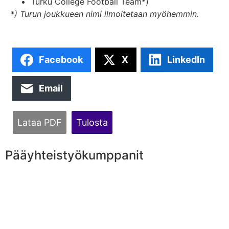
Turku College Football Team*)
*) Turun joukkueen nimi ilmoitetaan myöhemmin.
Facebook
X
LinkedIn
Email
Lataa PDF
Tulosta
Pääyhteistyökumppanit