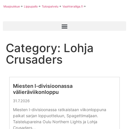
Maajoukkue
Lippupallo
Tulospalvelu
Vaahteraliiga.fi
Category: Lohja
Crusaders
Miesten I-divisioonassa
välieräviikonloppu
31.7.2026
Miesten I-divisioonassa ratkaistaan viikonloppuna
paikat sarjan loppuotteluun, Spagettimaljaan.
Taistelupareina Oulu Northern Lights ja Lohja
Crusaders...