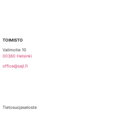
TOIMISTO
Valimotie 10
00380 Helsinki
office@sajl.fi
Yhteystiedot
Medialle
Tietosuojaseloste