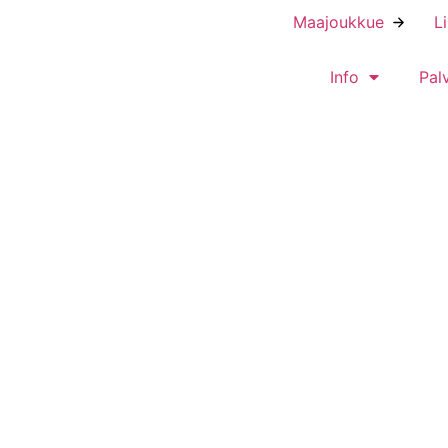
Maajoukkue
L
Info
Pal