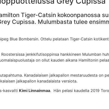
loppuottelussa Grey Cupissa
ilton Tiger-Catsin kokoonpanossa sun
Grey Cupissa. Mulumbasta tulee ensimm
peg Blue Bombersin. Ottelu pelataan Tiger-Catsin kotikentä
 Roostersissa jenkkifutisoppinsa hankkineen Mulumban huhtik
. Suomalaispuolustaja on ollut kauden aikana Hamiltonin p
ilutapahtuma. Kanadalaisen jalkapallon mestaruudesta on p
alaisen jalkapallon kanadalaista versiota.
s-kasvatti
Kimi Linnainmaa
. Hän pelasi kaudella 2019 Toro