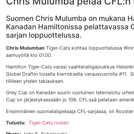
Chris Mulumba pelaa CFL:n 
Suomen Chris Mulumba on mukana Ham
Kanadan Hamiltonissa pelattavassa 
sarjan loppuottelussa.
Chris Mulumban
Tiger-Cats kohtaa loppuottelussa Winni
aamuyöllä klo 01.00.
Hamilton Tiger-Cats varasi vaahteraliigajoukkue Helsinki
Global Draftin toisella kierroksella varausvuorolla #11
tililleen yhden taklauksen.
Grey Cup on Kanadan suurin vuotuinen televisioitu urhe
Cup on järjestyksessään jo 108. CFL:ssä pelataan amerikk
Ensimmäinen suomalaispelaaja CFL-sarjassa, oli Rooster
Tutustu:
Tiger-Cats rosteri