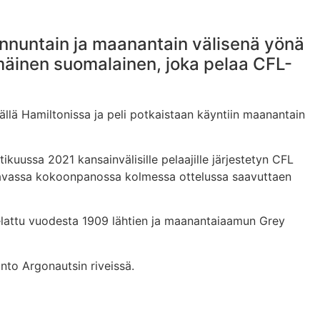
nuntain ja maanantain välisenä yönä
äinen suomalainen, joka pelaa CFL-
llä Hamiltonissa ja peli potkaistaan käyntiin maanantain
uussa 2021 kansainvälisille pelaajille järjestetyn CFL
elaavassa kokoonpanossa kolmessa ottelussa saavuttaen
elattu vuodesta 1909 lähtien ja maanantaiaamun Grey
nto Argonautsin riveissä.