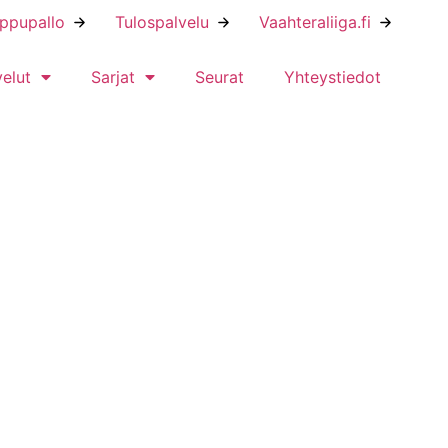
ippupallo
Tulospalvelu
Vaahteraliiga.fi
velut
Sarjat
Seurat
Yhteystiedot