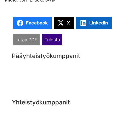
Photo:
John E. Sokolowski
Facebook
X
LinkedIn
Lataa PDF
Tulosta
Pääyhteistyökumppanit
Yhteistyökumppanit