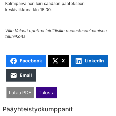
Kolmipäiväinen leiri saadaan päätökseen
keskiviikkona klo 15.00.
Ville Valasti opettaa leiriläisille puolustuspelaamisen
tekniikoita
Facebook
X
LinkedIn
Email
Lataa PDF
Tulosta
Pääyhteistyökumppanit