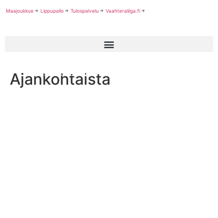
Maajoukkue
Lippupallo
Tulospalvelu
Vaahteraliiga.fi
Ajankohtaista
Chris Mulumba valmentaa lasten tekniikkaleirillä