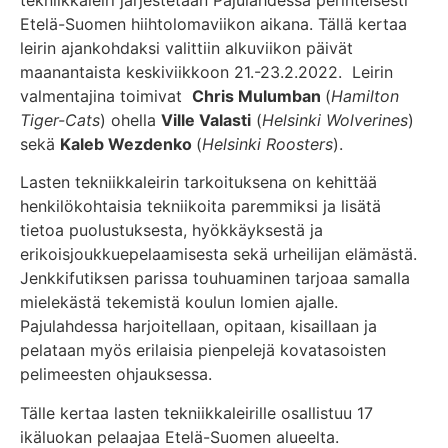
tekniikkaleiri järjestetään Pajulahdessa perinteisesti
Etelä-Suomen hiihtolomaviikon aikana. Tällä kertaa
leirin ajankohdaksi valittiin alkuviikon päivät
maanantaista keskiviikkoon 21.-23.2.2022. Leirin
valmentajina toimivat
Chris Mulumban
(
Hamilton
Tiger-Cats
) ohella
Ville Valasti
(
Helsinki Wolverines
)
sekä
Kaleb Wezdenko
(
Helsinki Roosters
).
Lasten tekniikkaleirin tarkoituksena on kehittää
henkilökohtaisia tekniikoita paremmiksi ja lisätä
tietoa puolustuksesta, hyökkäyksestä ja
erikoisjoukkuepelaamisesta sekä urheilijan elämästä.
Jenkkifutiksen parissa touhuaminen tarjoaa samalla
mielekästä tekemistä koulun lomien ajalle.
Pajulahdessa harjoitellaan, opitaan, kisaillaan ja
pelataan myös erilaisia pienpelejä kovatasoisten
pelimeesten ohjauksessa.
Tälle kertaa lasten tekniikkaleirille osallistuu 17
ikäluokan pelaajaa Etelä-Suomen alueelta.