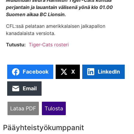
Mulumban seura Hamilton Tiger-Cats kohtaa
perjantain ja lauantain välisenä yönä klo 01.00
Suomen aikaa BC Lionsin.
CFL:ssä pelataan amerikkalaisen jalkapallon
kanadalaista versiota.
Tutustu:
Tiger-Cats rosteri
Facebook
X
LinkedIn
Email
Lataa PDF
Tulosta
Pääyhteistyökumppanit