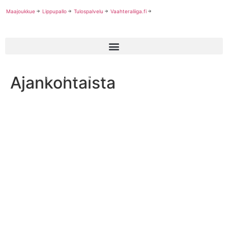
Maajoukkue
Lippupallo
Tulospalvelu
Vaahteraliiga.fi
Ajankohtaista
Chris Mulumbasta toinen suomalainen Kanadan