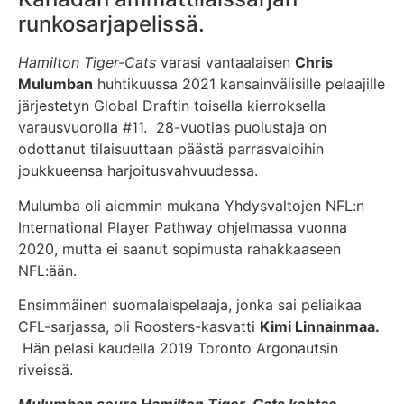
runkosarjapelissä.
Hamilton Tiger-Cats
varasi vantaalaisen
Chris
Mulumban
huhtikuussa 2021 kansainvälisille pelaajille
järjestetyn Global Draftin toisella kierroksella
varausvuorolla #11. 28-vuotias puolustaja on
odottanut tilaisuuttaan päästä parrasvaloihin
joukkueensa harjoitusvahvuudessa.
Mulumba oli aiemmin mukana Yhdysvaltojen NFL:n
International Player Pathway ohjelmassa vuonna
2020, mutta ei saanut sopimusta rahakkaaseen
NFL:ään.
Ensimmäinen suomalaispelaaja, jonka sai peliaikaa
CFL-sarjassa, oli Roosters-kasvatti
Kimi Linnainmaa.
Hän pelasi kaudella 2019 Toronto Argonautsin
riveissä.