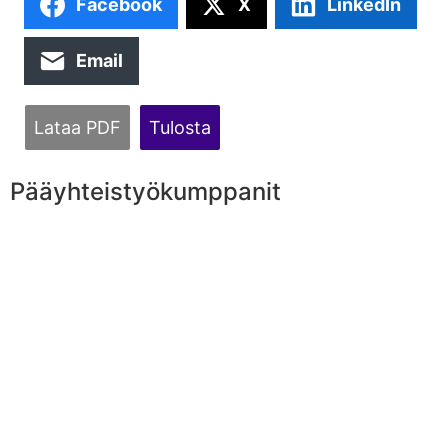
Facebook
X
LinkedIn
Email
Lataa PDF
Tulosta
Pääyhteistyökumppanit