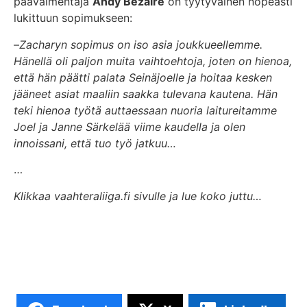
päävalmentaja
Andy Bezaire
on tyytyväinen nopeasti
lukittuun sopimukseen:
–
Zacharyn sopimus on iso asia joukkueellemme.
Hänellä oli paljon muita vaihtoehtoja, joten on hienoa,
että hän päätti palata Seinäjoelle ja hoitaa kesken
jääneet asiat maaliin saakka tulevana kautena. Hän
teki hienoa työtä auttaessaan nuoria laitureitamme
Joel ja Janne Särkelää viime kaudella ja olen
innoissani, että tuo työ jatkuu…
…
Klikkaa vaahteraliiga.fi sivulle ja lue koko juttu…