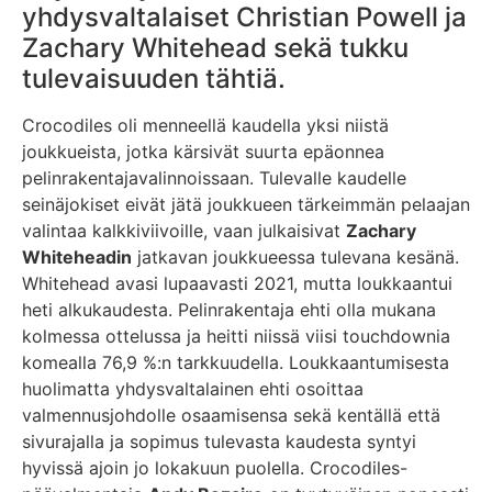
yhdysvaltalaiset Christian Powell ja
Zachary Whitehead sekä tukku
tulevaisuuden tähtiä.
Crocodiles oli menneellä kaudella yksi niistä
joukkueista, jotka kärsivät suurta epäonnea
pelinrakentajavalinnoissaan. Tulevalle kaudelle
seinäjokiset eivät jätä joukkueen tärkeimmän pelaajan
valintaa kalkkiviivoille, vaan julkaisivat
Zachary
Whiteheadin
jatkavan joukkueessa tulevana kesänä.
Whitehead avasi lupaavasti 2021, mutta loukkaantui
heti alkukaudesta. Pelinrakentaja ehti olla mukana
kolmessa ottelussa ja heitti niissä viisi touchdownia
komealla 76,9 %:n tarkkuudella. Loukkaantumisesta
huolimatta yhdysvaltalainen ehti osoittaa
valmennusjohdolle osaamisensa sekä kentällä että
sivurajalla ja sopimus tulevasta kaudesta syntyi
hyvissä ajoin jo lokakuun puolella. Crocodiles-