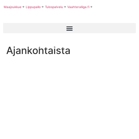
Maajoukkue
Lippupallo
Tulospalvelu
Vaahteraliiga.fi
Ajankohtaista
Crocodiles avasi Vaahteraliigan sopimuspelin näyttävästi