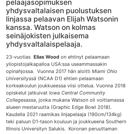
pelaajasopimuksen
yhdysvaltalaisen puolustuksen
linjassa pelaavan Elijah Watsonin
kanssa. Watson on kolmas
seinäjokisten julkaisema
yhdysvaltalaispelaaja.
23-vuotias
Elias Wood
on ehtinyt pelaamaan
yliopistojalkapalloa USA:ssa useammassakin
opinahjossa. Vuonna 2017 hän aloitti
Miami Ohio
Universityssä
(NCAA D1) ehtien pelaamaan
korkeakoulun joukkueessa viisi ottelua. Vuonna 2018
opiskelut jatkuivat
Iowa Central Community
Collegesassa
, jonka mukana Watson oli voittamassa
alueen mestaruutta (Graphic Edge Bowl 2018).
Kaudella 2021 raamikas linjapelaaja (190cm/134kg)
teki paluun D1-tason kouluun ja joukkueena Southern
Illinois Universityn Salukis. Koronan peruuttaman