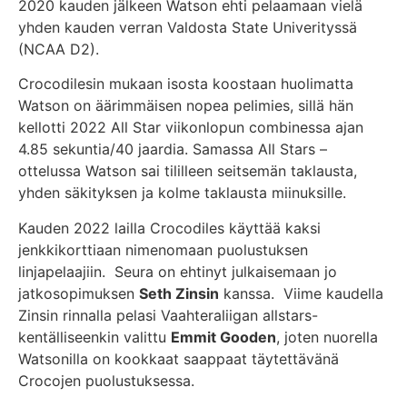
2020 kauden jälkeen Watson ehti pelaamaan vielä
yhden kauden verran Valdosta State Univerityssä
(NCAA D2).
Crocodilesin mukaan isosta koostaan huolimatta
Watson on äärimmäisen nopea pelimies, sillä hän
kellotti 2022 All Star viikonlopun combinessa ajan
4.85 sekuntia/40 jaardia. Samassa All Stars –
ottelussa Watson sai tililleen seitsemän taklausta,
yhden säkityksen ja kolme taklausta miinuksille.
Kauden 2022 lailla Crocodiles käyttää kaksi
jenkkikorttiaan nimenomaan puolustuksen
linjapelaajiin. Seura on ehtinyt julkaisemaan jo
jatkosopimuksen
Seth Zinsin
kanssa. Viime kaudella
Zinsin rinnalla pelasi Vaahteraliigan allstars-
kentälliseenkin valittu
Emmit Gooden
, joten nuorella
Watsonilla on kookkaat saappaat täytettävänä
Crocojen puolustuksessa.