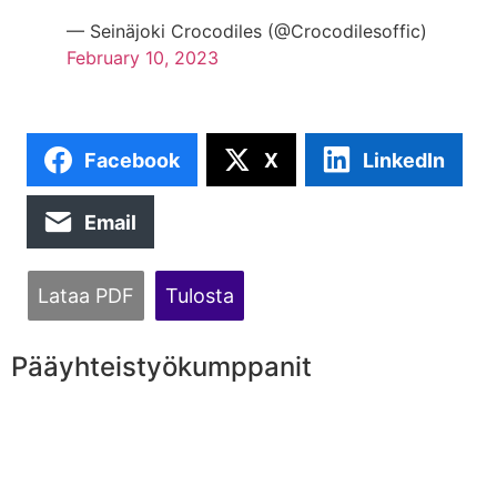
— Seinäjoki Crocodiles (@Crocodilesoffic)
February 10, 2023
Facebook
X
LinkedIn
Email
Lataa PDF
Tulosta
Pääyhteistyökumppanit