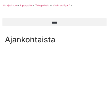
Maajoukkue
Lippupallo
Tulospalvelu
Vaahteraliiga.fi
Ajankohtaista
Elijah Watson täydentää Crocojen jenkkitrion