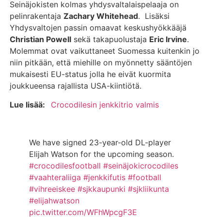
Seinäjokisten kolmas yhdysvaltalaispelaaja on
pelinrakentaja
Zachary Whitehead
. Lisäksi
Yhdysvaltojen passin omaavat keskushyökkääjä
Christian Powell
sekä takapuolustaja
Eric Irvine
.
Molemmat ovat vaikuttaneet Suomessa kuitenkin jo
niin pitkään, että miehille on myönnetty sääntöjen
mukaisesti EU-status jolla he eivät kuormita
joukkueensa rajallista USA-kiintiötä.
Lue lisää:
Crocodilesin jenkkitrio valmis
We have signed 23-year-old DL-player
Elijah Watson for the upcoming season.
#crocodilesfootball
#seinäjokicrocodiles
#vaahteraliiga
#jenkkifutis
#football
#vihreeiskee
#sjkkaupunki
#sjkliikunta
#elijahwatson
pic.twitter.com/WFhWpcgF3E