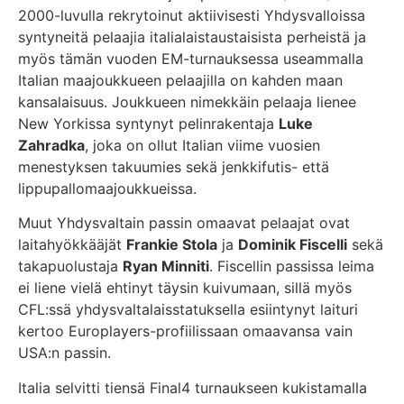
2000-luvulla rekrytoinut aktiivisesti Yhdysvalloissa
syntyneitä pelaajia italialaistaustaisista perheistä ja
myös tämän vuoden EM-turnauksessa useammalla
Italian maajoukkueen pelaajilla on kahden maan
kansalaisuus. Joukkueen nimekkäin pelaaja lienee
New Yorkissa syntynyt pelinrakentaja
Luke
Zahradka
, joka on ollut Italian viime vuosien
menestyksen takuumies sekä jenkkifutis- että
lippupallomaajoukkueissa.
Muut Yhdysvaltain passin omaavat pelaajat ovat
laitahyökkääjät
Frankie Stola
ja
Dominik Fiscelli
sekä
takapuolustaja
Ryan Minniti
. Fiscellin passissa leima
ei liene vielä ehtinyt täysin kuivumaan, sillä myös
CFL:ssä yhdysvaltalaisstatuksella esiintynyt laituri
kertoo Europlayers-profiilissaan omaavansa vain
USA:n passin.
Italia selvitti tiensä Final4 turnaukseen kukistamalla