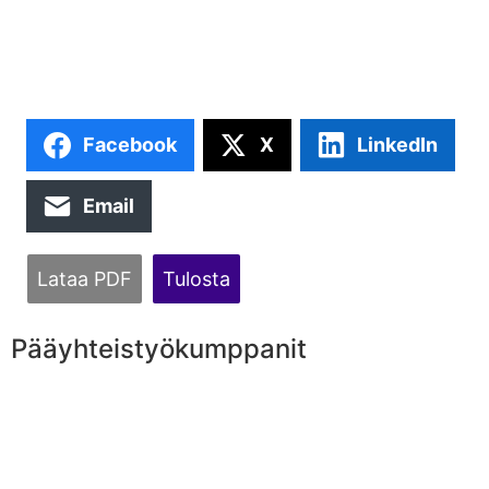
Facebook
X
LinkedIn
Email
Lataa PDF
Tulosta
Pääyhteistyökumppanit