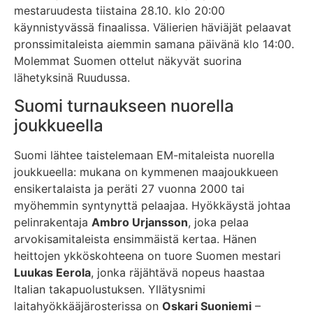
mestaruudesta tiistaina 28.10. klo 20:00
käynnistyvässä finaalissa. Välierien häviäjät pelaavat
pronssimitaleista aiemmin samana päivänä klo 14:00.
Molemmat Suomen ottelut näkyvät suorina
lähetyksinä Ruudussa.
Suomi turnaukseen nuorella
joukkueella
Suomi lähtee taistelemaan EM-mitaleista nuorella
joukkueella: mukana on kymmenen maajoukkueen
ensikertalaista ja peräti 27 vuonna 2000 tai
myöhemmin syntynyttä pelaajaa. Hyökkäystä johtaa
pelinrakentaja
Ambro Urjansson
, joka pelaa
arvokisamitaleista ensimmäistä kertaa. Hänen
heittojen ykköskohteena on tuore Suomen mestari
Luukas Eerola
, jonka räjähtävä nopeus haastaa
Italian takapuolustuksen. Yllätysnimi
laitahyökkääjärosterissa on
Oskari Suoniemi
–