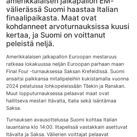
amerikkalaisen jalkapallon EM-
välierässä Suomi haastaa Italian
finaalipaikasta. Maat ovat
kohdanneet arvoturnauksissa kuusi
kertaa, ja Suomi on voittanut
peleistä neljä.
Amerikkalaisen jalkapallon Euroopan mestaruus
ratkeaa lokakuussa neljän Euroopan parhaan maan
Final Four -turnauksessa Saksan Krefeldissä. Suomi
ansaitsi paikkansa mitalipeleihin kukistamalla vuonna
2024 pelatuissa lohkopeleissään Tšekin ja Ranskan.
Muut lopputurnauksessa pelaavat maat ovat
hallitseva mestari Itävalta, Italia sekä isäntämaa
Saksa.
Turnauksen avausottelussa Suomi kohtaa Italian
lauantaina klo 14:00. Iltapelissä vastakkain asettuvat
Itävalta ja Saksa. Välierien voittajat pelaavat