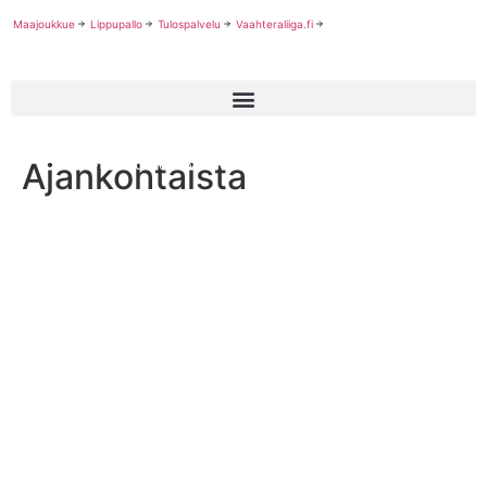
Maajoukkue
Lippupallo
Tulospalvelu
Vaahteraliiga.fi
Ajankohtaista
EM-turnauksen avausottelussa vastakkain Suomi ja