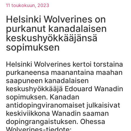
11 toukokuun, 2023
Helsinki Wolverines on
purkanut kanadalaisen
keskushyökkääjänsä
sopimuksen
Helsinki Wolverines kertoi torstaina
purkaneensa maanantaina maahan
saapuneen kanadalaisen
keskushyökkääjä Edouard Wanadin
sopimuksen. Kanadan
antidopingviranomaiset julkaisivat
keskiviikkona Wanadin saaman
dopingrangaistuksen. Ohessa
Wolverines-tiedote: