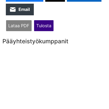
Email
Lataa PDF
Tulosta
Pääyhteistyökumppanit