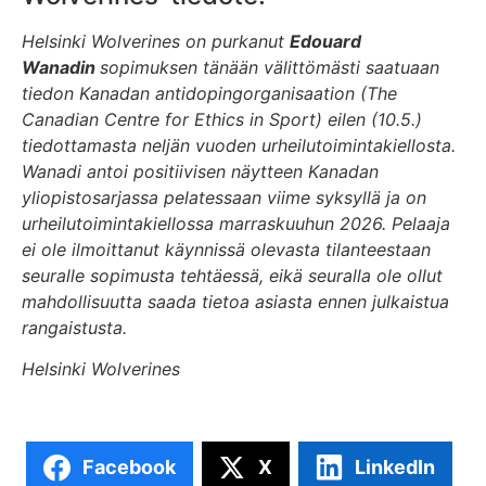
Helsinki Wolverines on purkanut
Edouard
Wanadin
sopimuksen tänään välittömästi saatuaan
tiedon Kanadan antidopingorganisaation (The
Canadian Centre for Ethics in Sport) eilen (10.5.)
tiedottamasta neljän vuoden urheilutoimintakiellosta.
Wanadi antoi positiivisen näytteen Kanadan
yliopistosarjassa pelatessaan viime syksyllä ja on
urheilutoimintakiellossa marraskuuhun 2026. Pelaaja
ei ole ilmoittanut käynnissä olevasta tilanteestaan
seuralle sopimusta tehtäessä, eikä seuralla ole ollut
mahdollisuutta saada tietoa asiasta ennen julkaistua
rangaistusta.
Helsinki Wolverines
Facebook
X
LinkedIn