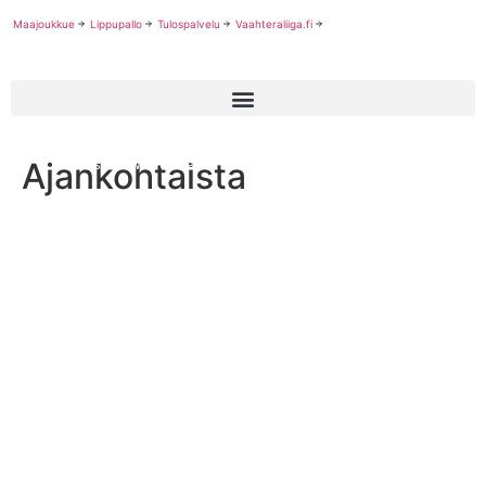
Maajoukkue
Lippupallo
Tulospalvelu
Vaahteraliiga.fi
Ajankohtaista
Helsinki Wolverines on purkanut kanadalaisen