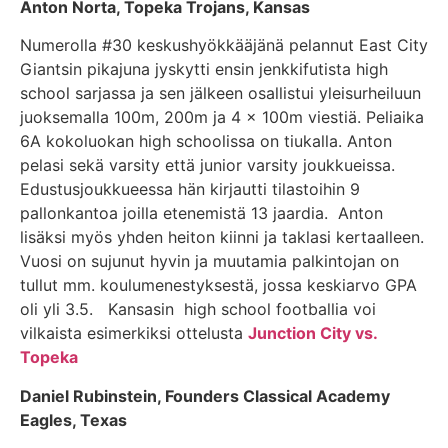
Anton Norta, Topeka Trojans, Kansas
Numerolla #30 keskushyökkääjänä pelannut East City
Giantsin pikajuna jyskytti ensin jenkkifutista high
school sarjassa ja sen jälkeen osallistui yleisurheiluun
juoksemalla 100m, 200m ja 4 x 100m viestiä. Peliaika
6A kokoluokan high schoolissa on tiukalla. Anton
pelasi sekä varsity että junior varsity joukkueissa.
Edustusjoukkueessa hän kirjautti tilastoihin 9
pallonkantoa joilla etenemistä 13 jaardia. Anton
lisäksi myös yhden heiton kiinni ja taklasi kertaalleen.
Vuosi on sujunut hyvin ja muutamia palkintojan on
tullut mm. koulumenestyksestä, jossa keskiarvo GPA
oli yli 3.5. Kansasin high school footballia voi
vilkaista esimerkiksi ottelusta
Junction City vs.
Topeka
Daniel Rubinstein, Founders Classical Academy
Eagles, Texas