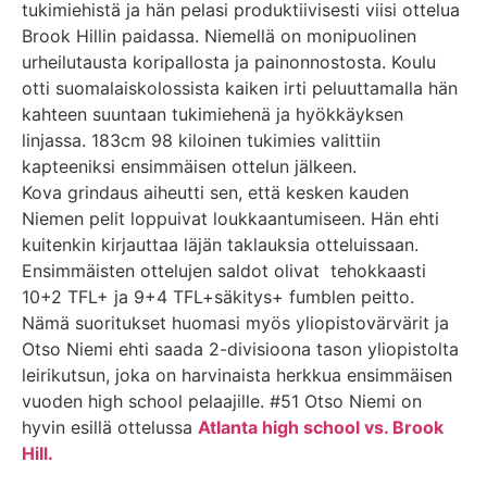
tukimiehistä ja hän pelasi produktiivisesti viisi ottelua
Brook Hillin paidassa. Niemellä on monipuolinen
urheilutausta koripallosta ja painonnostosta. Koulu
otti suomalaiskolossista kaiken irti peluuttamalla hän
kahteen suuntaan tukimiehenä ja hyökkäyksen
linjassa. 183cm 98 kiloinen tukimies valittiin
kapteeniksi ensimmäisen ottelun jälkeen.
Kova grindaus aiheutti sen, että kesken kauden
Niemen pelit loppuivat loukkaantumiseen. Hän ehti
kuitenkin kirjauttaa läjän taklauksia otteluissaan.
Ensimmäisten ottelujen saldot olivat tehokkaasti
10+2 TFL+ ja 9+4 TFL+säkitys+ fumblen peitto.
Nämä suoritukset huomasi myös yliopistovärvärit ja
Otso Niemi ehti saada 2-divisioona tason yliopistolta
leirikutsun, joka on harvinaista herkkua ensimmäisen
vuoden high school pelaajille. #51 Otso Niemi on
hyvin esillä ottelussa
Atlanta high school vs. Brook
Hill.