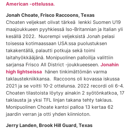
American -ottelussa.
Jonah Choate, Frisco Raccoons, Texas
Choaten veljekset olivat tärkeä lenkki Suomen U19
maajoukkueen pyyhkiessä Iso-Britannian ja Italian yli
kesällä 2022. Nuorempi veljeksistä Jonah pelasi
toisessa kotimaassaan USA:ssa puolustuksen
takakentällä, palautti potkuja sekä toimi
laitahyökkääjänä. Monipuolinen palloilija valittiin
sarjansa Frisco All District -joukkueeseen.
Jonahin
high lightseissa
hänen tinkimättömän varma
taklaustekniikkansa. Raccoons oli kovassa iskussa
2021 ja se voitti 10-2 ottelunsa. 2022 recordi oli 6-4.
Choaten tilastoista löytyy ainakin 2 syötönkatkoa, 17
taklausta ja yksi TFL linjan takana tehty taklaus.
Monipuolinen Choate kantoi palloa 13 kertaa 62
jaardin verran ja otti yhden kiinnioton.
Jerry Landen, Brook Hill Guard, Texas