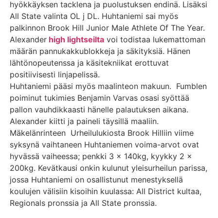
hyökkäyksen tacklena ja puolustuksen endinä. Lisäksi
All State valinta OL j DL. Huhtaniemi sai myös
palkinnon Brook Hill Junior Male Athlete Of The Year.
Alexander
high lightseilta
voi todistaa lukemattoman
määrän pannukakkublokkeja ja säkityksiä. Hänen
lähtönopeutenssa ja käsitekniikat erottuvat
positiivisesti linjapelissä.
Huhtaniemi pääsi myös maalinteon makuun. Fumblen
poiminut tukimies Benjamin Varvas osasi syöttää
pallon vauhdikkaasti hänelle palautuksen aikana.
Alexander kiitti ja paineli täysillä maaliin.
Mäkelänrinteen Urheilulukiosta Brook Hilliin viime
syksynä vaihtaneen Huhtaniemen voima-arvot ovat
hyvässä vaiheessa; penkki 3 x 140kg, kyykky 2 x
200kg. Kevätkausi onkin kulunut yleisurheilun parissa,
jossa Huhtaniemi on osallistunut menestyksellä
koulujen välisiin kisoihin kuulassa: All District kultaa,
Regionals pronssia ja All State pronssia.