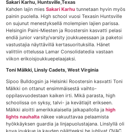
Sakari Karhu, Huntsville,Texas
Kahden lajin mies
Sakari Karhu
tunnetaan hyvin myös
painin puolella. High school vuosi Texasin Huntsville
on sujunut menestyksellä molempien lajien parissa.
Helsingin Paini-Miesten ja Roostersin kasvatti pelasi
endiä junior varsity/varsity joukkueessaan ja paketoi
vastustajia näyttävillä kertasuorituksilla. Hänet
valittiin ottelussa Lamar Consolidatedia vastaan
viikon erikoisjoukkuepelaajaksi.
Toni Mälkki, Linsly Cadets, West Virginia
Sipoo Bulldogsin ja Helsinki Roostersin kasvatti Toni
Mälkki on ottanut ensimmäisestä vaihto-
oppilasvuodestaan kaiken irti. Mikä parasta, high
schoolissa on syksy, talvi- ja kevätlajit erikseen.
Mälkki aloitti amerikkalaisella jalkapallolla ja
high
lights nauhalta
näkee vakuuttavaa pelaamista
hyökkäyksen guardia ja linjapuolustajana. Linslyllä oli
kova joukkue ja kauden päätteeksi he juhlivat OVAC