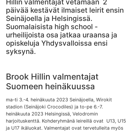
Hillin valmentajat vetämään 2
päivää kestävät ilmaiset leirit ensin
Seinäjoella ja Helsingissä.
Suomalaisista high school -
urheilijoista osa jatkaa uraansa ja
opiskeluja Yhdysvalloissa ensi
syksynä.
Brook Hillin valmentajat
Suomeen heinäkuussa
ma-ti 3.-4. heinäkuuta 2023 Seinäjoella, Wirokit
stadion (Seinäjoki Crocodiles) ja to-pe 6.-7.
heinäkuuta 2023 Helsingissä, Velodromin
harjoituskenttä. Kohderyhmänä leireillä ovat U13, U15
ja U17 ikäluokat. Valmentajat ovat tervetulleita myös