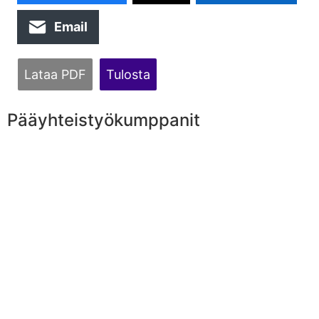
Email
Lataa PDF
Tulosta
Pääyhteistyökumppanit