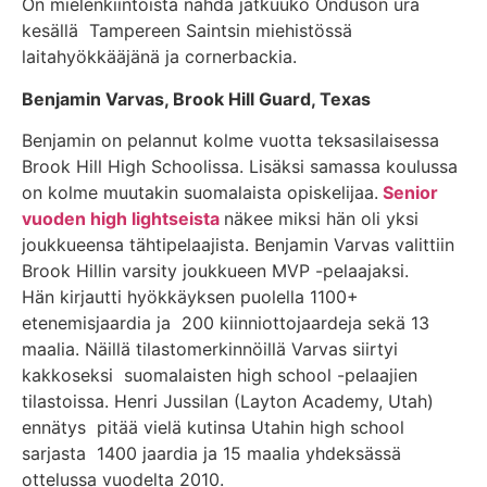
On mielenkiintoista nähdä jatkuuko Onduson ura
kesällä Tampereen Saintsin miehistössä
laitahyökkääjänä ja cornerbackia.
Benjamin Varvas, Brook Hill Guard, Texas
Benjamin on pelannut kolme vuotta teksasilaisessa
Brook Hill High Schoolissa. Lisäksi samassa koulussa
on kolme muutakin suomalaista opiskelijaa.
Senior
vuoden high lightseista
näkee miksi hän oli yksi
joukkueensa tähtipelaajista. Benjamin Varvas valittiin
Brook Hillin varsity joukkueen MVP -pelaajaksi.
Hän kirjautti hyökkäyksen puolella 1100+
etenemisjaardia ja 200 kiinniotto
jaardeja
sekä 13
maalia.
Näillä tilastomerkinnöillä Varvas siirtyi
kakkoseksi suomalaisten high school -pelaajien
tilastoissa. Henri Jussilan (Layton Academy, Utah)
ennätys pitää vielä kutinsa
Utahin high school
sarjasta 1400 jaardia ja 15 maalia yhdeksässä
ottelussa vuodelta 2010.