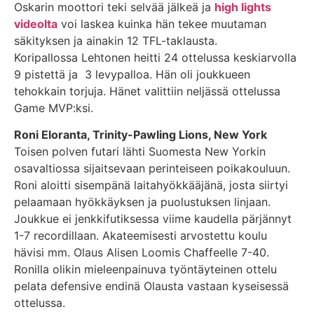
Oskarin moottori teki selvää jälkeä ja
high lights
videolta
voi laskea kuinka hän tekee muutaman
säkityksen ja ainakin 12 TFL-taklausta.
Koripallossa Lehtonen heitti 24 ottelussa keskiarvolla
9 pistettä ja 3 levypalloa. Hän oli joukkueen
tehokkain torjuja. Hänet valittiin neljässä ottelussa
Game MVP:ksi.
Roni Eloranta, Trinity-Pawling Lions, New York
Toisen polven futari lähti Suomesta New Yorkin
osavaltiossa sijaitsevaan perinteiseen poikakouluun.
Roni aloitti sisempänä laitahyökkääjänä, josta siirtyi
pelaamaan hyökkäyksen ja puolustuksen linjaan.
Joukkue ei jenkkifutiksessa viime kaudella pärjännyt
1-7 recordillaan. Akateemisesti arvostettu koulu
hävisi mm. Olaus Alisen Loomis Chaffeelle 7-40.
Ronilla olikin mieleenpainuva työntäyteinen ottelu
pelata defensive endinä Olausta vastaan kyseisessä
ottelussa.