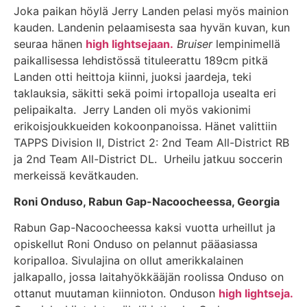
Joka paikan höylä Jerry Landen pelasi myös mainion
kauden. Landenin pelaamisesta saa hyvän kuvan, kun
seuraa hänen
high lightsejaan.
Bruiser
lempinimellä
paikallisessa lehdistössä tituleerattu 189cm pitkä
Landen otti heittoja kiinni, juoksi jaardeja, teki
taklauksia, säkitti sekä poimi irtopalloja usealta eri
pelipaikalta. Jerry Landen oli myös vakionimi
erikoisjoukkueiden kokoonpanoissa. Hänet valittiin
TAPPS Division II, District 2:
2nd Team All-District RB
ja 2nd Team All-District DL
. Urheilu jatkuu soccerin
merkeissä kevätkauden.
Roni Onduso, Rabun Gap-Nacoocheessa, Georgia
Rabun Gap-Nacoocheessa kaksi vuotta urheillut ja
opiskellut Roni Onduso on pelannut pääasiassa
koripalloa. Sivulajina on ollut amerikkalainen
jalkapallo, jossa laitahyökkääjän roolissa Onduso on
ottanut muutaman kiinnioton. Onduson
high lightseja.