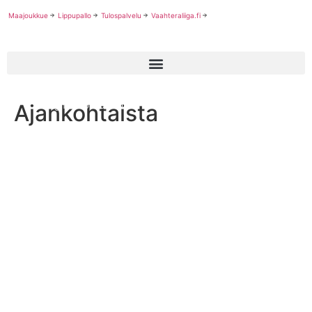
Maajoukkue
Lippupallo
Tulospalvelu
Vaahteraliiga.fi
Ajankohtaista
High school uutisia