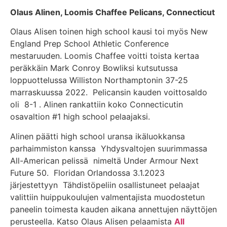
Olaus Alinen, Loomis Chaffee Pelicans, Connecticut
Olaus Alisen toinen high school kausi toi myös New
England Prep School Athletic Conference
mestaruuden. Loomis Chaffee voitti toista kertaa
peräkkäin Mark Conroy Bowliksi kutsutussa
loppuottelussa Williston Northamptonin 37-25
marraskuussa 2022. Pelicansin kauden voittosaldo
oli 8-1 . Alinen rankattiin koko Connecticutin
osavaltion #1 high school pelaajaksi.
Alinen päätti high school uransa ikäluokkansa
parhaimmiston kanssa Yhdysvaltojen suurimmassa
All-American pelissä nimeltä Under Armour Next
Future 50. Floridan Orlandossa 3.1.2023
järjestettyyn Tähdistöpeliin osallistuneet pelaajat
valittiin huippukoulujen valmentajista muodostetun
paneelin toimesta kauden aikana annettujen näyttöjen
perusteella. Katso Olaus Alisen pelaamista
All