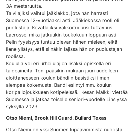
3A mestaruutta.
Talvilajiksi vaihtui jääkiekko, jota hän harrasti
Suomessa 12-vuotiaaksi asti. Jääkiekossa rooli oli
puolustaja. Kevätlajiksi valikoitui uusi tuttavuus
Lacrosse, mikä jatkuukin toukokuun loppuun asti.
Pelin fyysisyys tuntuu olevan hänen mieleen, eikä
liene yllätys, että siinäkin lajissa hän on puolustajan
roolissa.
Koululla voi eri urheilulajien lisäksi opiskella eri
taideaineita. Toni pääsikin mukaan juuri uudelleen
aloittaneeseen koulun bändiin basistiksi ilman
aiempaa kokemusta. Bändi esiintyi mm. koulun
koripallojoukkueen kotipeleissä. Kesän Mälkki viettää
Suomessa ja jatkaa toiselle seniori-vuodelle Linslyssa
syksyllä 2023.
Otso Niemi, Brook Hill Guard, Bullard Texas
Otso Niemi on yksi Suomen lupaavimmista nuorista