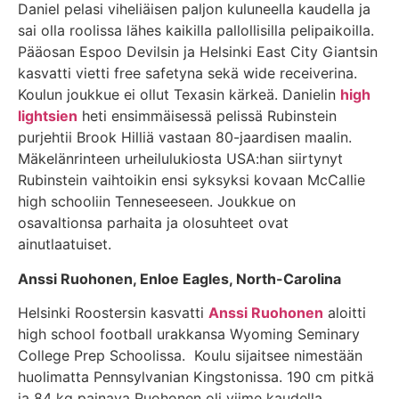
Daniel pelasi viheliäisen paljon kuluneella kaudella ja
sai olla roolissa lähes kaikilla pallollisilla pelipaikoilla.
Pääosan Espoo Devilsin ja Helsinki East City Giantsin
kasvatti vietti free safetyna sekä wide receiverina.
Koulun joukkue ei ollut Texasin kärkeä. Danielin
high
lightsien
heti ensimmäisessä pelissä Rubinstein
purjehtii Brook Hilliä vastaan 80-jaardisen maalin.
Mäkelänrinteen urheilulukiosta USA:han siirtynyt
Rubinstein vaihtoikin ensi syksyksi kovaan McCallie
high schooliin Tenneseeseen. Joukkue on
osavaltionsa parhaita ja olosuhteet ovat
ainutlaatuiset.
Anssi Ruohonen, Enloe Eagles, North-Carolina
Helsinki Roostersin kasvatti
Anssi Ruohonen
aloitti
high school football urakkansa Wyoming Seminary
College Prep Schoolissa. Koulu sijaitsee nimestään
huolimatta Pennsylvanian Kingstonissa. 190 cm pitkä
ja 84 kg painava Ruohonen oli viime kaudella