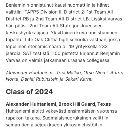
Benjaminin onnistunut kausi huomattiin ja hänet
valittiin
TAPPS Division II, District 2:
1st Team All-
District RB ja 2nd Team All-District LB. Lisäksi Varvas
hän pääsi 2nd Team All-State joukkueeseen
keskushyökkääjänä. Yksittäinen kova onnistuminen
tapahtui Life Oak Cliffiä high schoolia vastaan, jossa
lopullinen etenemismäärä oli 19 yrityksellä 233
jaardia.
SAT testistä 1100 pistettä kirjannut Benjamin
Varvas on valmis jatkamaan uraansa collegessa.
Alexander Huhtaniemi, Toni Mälkki, Otso Niemi, Anton
Norta, Daniel Rubinstein ja Sakari Karhu.
Class of 2024
Alexander Huhtaniemi, Brook Hill Guard, Texas
Huhtaniemi aloitti väkevästi ensimmäisen vuotensa
rapakon takana. Suomalaisnuorukainen valittiin
saman tien aluejoukkueen ykkösmiehistöihin –