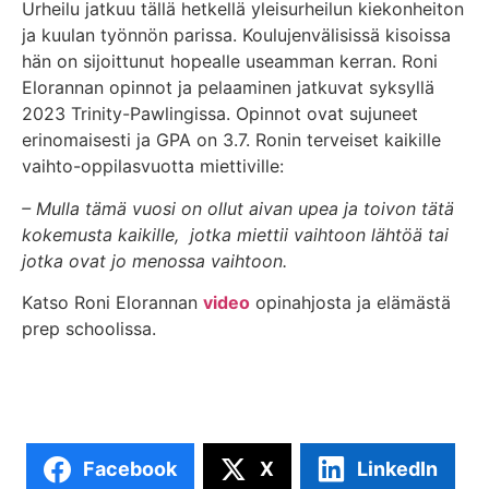
Urheilu jatkuu tällä hetkellä yleisurheilun kiekonheiton
ja kuulan työnnön parissa. Koulujenvälisissä kisoissa
hän on sijoittunut hopealle useamman kerran. Roni
Elorannan opinnot ja pelaaminen jatkuvat syksyllä
2023 Trinity-Pawlingissa. Opinnot ovat sujuneet
erinomaisesti ja GPA on 3.7. Ronin terveiset kaikille
vaihto-oppilasvuotta miettiville:
– Mulla tämä vuosi on ollut aivan upea ja toivon tätä
kokemusta kaikille, jotka miettii vaihtoon lähtöä tai
jotka ovat jo menossa vaihtoon.
Katso Roni Elorannan
video
opinahjosta ja elämästä
prep schoolissa.
Facebook
X
LinkedIn