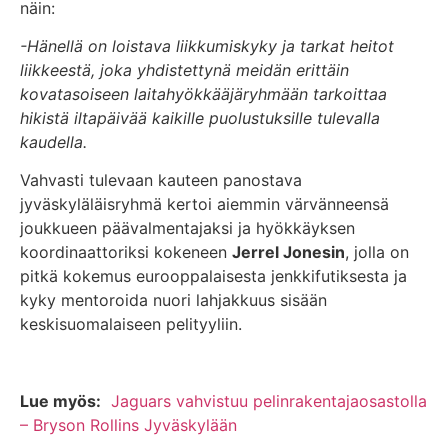
näin:
-Hänellä on loistava liikkumiskyky ja tarkat heitot
liikkeestä, joka yhdistettynä meidän erittäin
kovatasoiseen laitahyökkääjäryhmään tarkoittaa
hikistä iltapäivää kaikille puolustuksille tulevalla
kaudella.
Vahvasti tulevaan kauteen panostava
jyväskyläläisryhmä kertoi aiemmin värvänneensä
joukkueen päävalmentajaksi ja hyökkäyksen
koordinaattoriksi kokeneen
Jerrel Jonesin
, jolla on
pitkä kokemus eurooppalaisesta jenkkifutiksesta ja
kyky mentoroida nuori lahjakkuus sisään
keskisuomalaiseen pelityyliin.
Lue myös:
Jaguars vahvistuu pelinrakentajaosastolla
– Bryson Rollins Jyväskylään