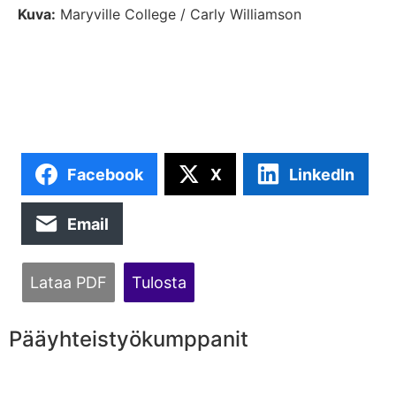
Kuva:
Maryville College / Carly Williamson
Facebook
X
LinkedIn
Email
Lataa PDF
Tulosta
Pääyhteistyökumppanit