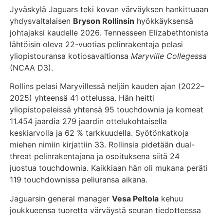
Jyväskylä Jaguars teki kovan värväyksen hankittuaan
yhdysvaltalaisen
Bryson Rollinsin
hyökkäyksensä
johtajaksi kaudelle 2026. Tennesseen Elizabethtonista
lähtöisin oleva 22-vuotias pelinrakentaja pelasi
yliopistouransa kotiosavaltionsa
Maryville Collegessa
(NCAA D3).
Rollins pelasi Maryvillessä neljän kauden ajan (2022–
2025) yhteensä 41 ottelussa. Hän heitti
yliopistopeleissä yhtensä 95 touchdownia ja komeat
11.454 jaardia 279 jaardin ottelukohtaisella
keskiarvolla ja 62 % tarkkuudella. Syötönkatkoja
miehen nimiin kirjattiin 33. Rollinsia pidetään dual-
threat pelinrakentajana ja osoituksena siitä 24
juostua touchdownia. Kaikkiaan hän oli mukana peräti
119 touchdownissa peliuransa aikana.
Jaguarsin general manager
Vesa Peltola
kehuu
joukkueensa tuoretta värväystä seuran tiedotteessa