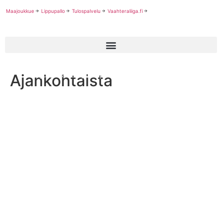
Maajoukkue
Lippupallo
Tulospalvelu
Vaahteraliiga.fi
Ajankohtaista
Jaguars värväsi jenkkipelinrakentajan