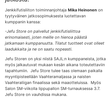
Jenkkifutisliiton toiminnanjohtaja
Mika Heinonen
on
tyytyväinen jatkosopimuksesta luotettavan
kumppanin kanssa:
-Jefu Store on palvellut jenkkifutisliittoa
erinomaisesti, joten meille on hienoa päästä
jatkamaan kumppanuutta. Tilatut tuotteet ovat olleet
laadukkaita ja ne on saatu nopeasti.
Jefu Storen on yksi niistä SAJL:n kumppaneista, jotka
myös jalkautuvat mukaan kesän aikana toteutettaviin
tapahtumiin. Jefu Store tulee taas olemaan paikalla
myyntipisteellään Vaahteramaljassa ja naisten
Vaahteraliigan finaalissa sekä maaotteluissa. Myös
Salon SM-viikolla lippupallon SM-turnauksessa 3.7.
Jefu Store on vauhdissa mukana.