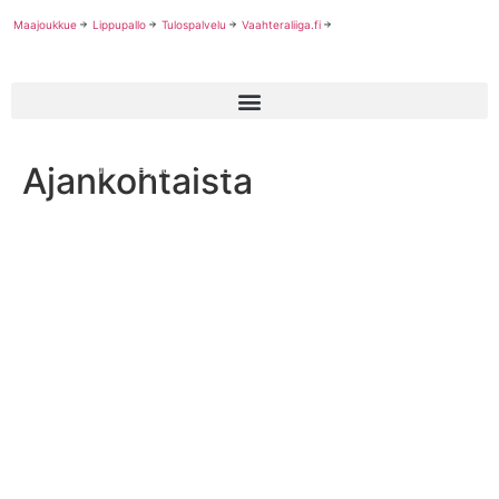
Maajoukkue
Lippupallo
Tulospalvelu
Vaahteraliiga.fi
Ajankohtaista
Jefu Store jatkaa SAJL:n pelivarusteiden