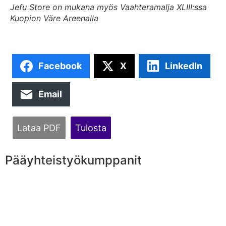
Jefu Store on mukana myös Vaahteramalja XLIII:ssa
Kuopion Väre Areenalla
Facebook
X
LinkedIn
Email
Lataa PDF
Tulosta
Pääyhteistyökumppanit