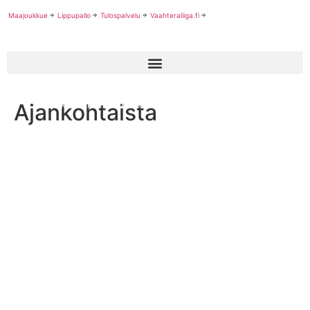
Maajoukkue
Lippupallo
Tulospalvelu
Vaahteraliiga.fi
Ajankohtaista
Jenkkifutiksen Tulospalvelu on uudistettu