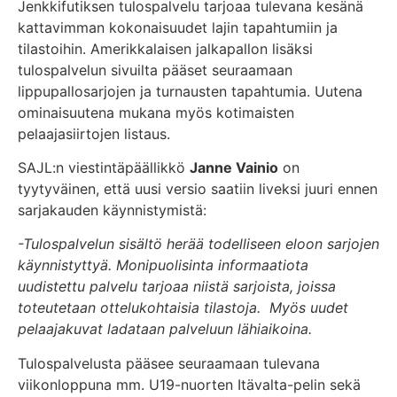
Jenkkifutiksen tulospalvelu tarjoaa tulevana kesänä
kattavimman kokonaisuudet lajin tapahtumiin ja
tilastoihin. Amerikkalaisen jalkapallon lisäksi
tulospalvelun sivuilta pääset seuraamaan
lippupallosarjojen ja turnausten tapahtumia. Uutena
ominaisuutena mukana myös kotimaisten
pelaajasiirtojen listaus.
SAJL:n viestintäpäällikkö
Janne Vainio
on
tyytyväinen, että uusi versio saatiin liveksi juuri ennen
sarjakauden käynnistymistä:
-Tulospalvelun sisältö herää todelliseen eloon sarjojen
käynnistyttyä. Monipuolisinta informaatiota
uudistettu palvelu tarjoaa niistä sarjoista, joissa
toteutetaan ottelukohtaisia tilastoja. Myös uudet
pelaajakuvat ladataan palveluun lähiaikoina.
Tulospalvelusta pääsee seuraamaan tulevana
viikonloppuna mm. U19-nuorten Itävalta-pelin sekä