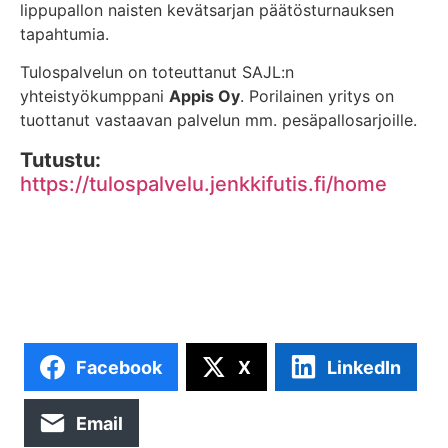
lippupallon naisten kevätsarjan päätösturnauksen
tapahtumia.
Tulospalvelun on toteuttanut SAJL:n
yhteistyökumppani
Appis Oy
. Porilainen yritys on
tuottanut vastaavan palvelun mm. pesäpallosarjoille.
Tutustu:
https://tulospalvelu.jenkkifutis.fi/home
Facebook
X
LinkedIn
Email