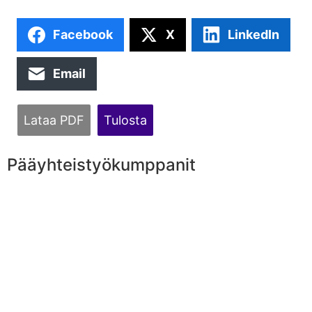
Facebook
X
LinkedIn
Email
Lataa PDF
Tulosta
Pääyhteistyökumppanit