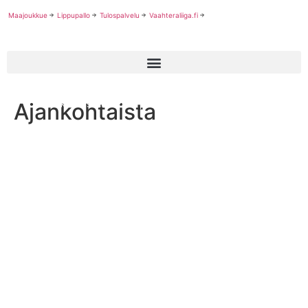
Maajoukkue
Lippupallo
Tulospalvelu
Vaahteraliiga.fi
Ajankohtaista
Jenkkifutiskausi 2021 päättyy U20 finaaliin