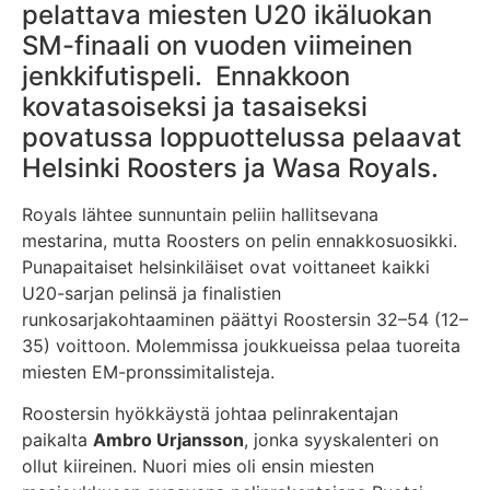
pelattava miesten U20 ikäluokan
SM-finaali on vuoden viimeinen
jenkkifutispeli. Ennakkoon
kovatasoiseksi ja tasaiseksi
povatussa loppuottelussa pelaavat
Helsinki Roosters ja Wasa Royals.
Royals lähtee sunnuntain peliin hallitsevana
mestarina, mutta Roosters on pelin ennakkosuosikki.
Punapaitaiset helsinkiläiset ovat voittaneet kaikki
U20-sarjan pelinsä ja finalistien
runkosarjakohtaaminen päättyi Roostersin 32–54 (12–
35) voittoon. Molemmissa joukkueissa pelaa tuoreita
miesten EM-pronssimitalisteja.
Roostersin hyökkäystä johtaa pelinrakentajan
paikalta
Ambro Urjansson
, jonka syyskalenteri on
ollut kiireinen. Nuori mies oli ensin miesten