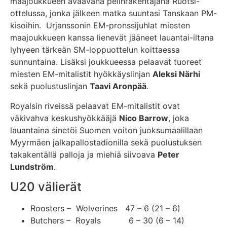
maajoukkueen avaavana pelinrakentajana Ruotsi-
ottelussa, jonka jälkeen matka suuntasi Tanskaan PM-
kisoihin. Urjanssonin EM-pronssijuhlat miesten
maajoukkueen kanssa lienevät jääneet lauantai-iltana
lyhyeen tärkeän SM-loppuottelun koittaessa
sunnuntaina. Lisäksi joukkueessa pelaavat tuoreet
miesten EM-mitalistit hyökkäyslinjan
Aleksi Närhi
sekä puolustuslinjan
Taavi Aronpää
.
Royalsin riveissä pelaavat EM-mitalistit ovat
väkivahva keskushyökkääjä
Nico Barrow
, joka
lauantaina sinetöi Suomen voiton juoksumaalillaan
Myyrmäen jalkapallostadionilla sekä puolustuksen
takakentällä palloja ja miehiä siivoava
Peter
Lundström
.
U20 välierät
Roosters – Wolverines 47 – 6 (21 – 6)
Butchers – Royals 6 – 30 (6 – 14)