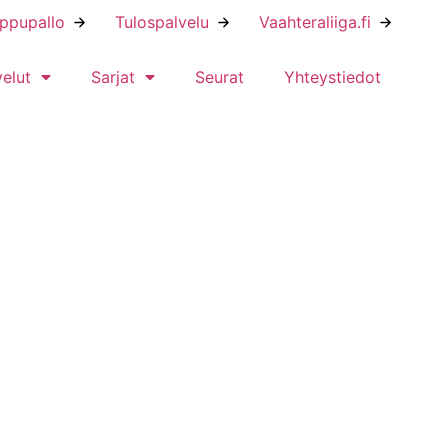
ippupallo
Tulospalvelu
Vaahteraliiga.fi
velut
Sarjat
Seurat
Yhteystiedot