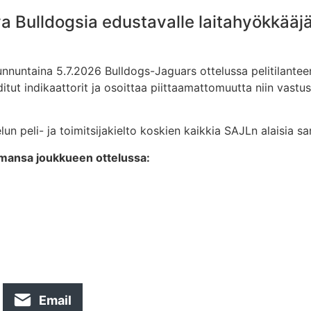
va Bulldogsia edustavalle laitahyökkääj
nnuntaina 5.7.2026 Bulldogs-Jaguars ottelussa pelitilantee
ut indikaattorit ja osoittaa piittaamattomuutta niin vastust
 peli- ja toimitsijakielto koskien kaikkia SAJLn alaisia sar
mansa joukkueen ottelussa:
Email