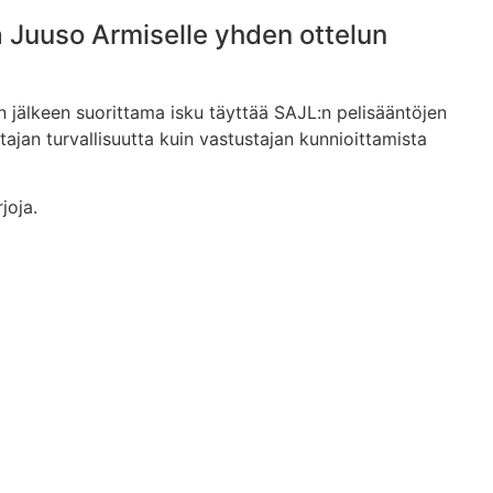
ä Juuso Armiselle yhden ottelun
n jälkeen suorittama isku täyttää SAJL:n pelisääntöjen
ajan turvallisuutta kuin vastustajan kunnioittamista
joja.