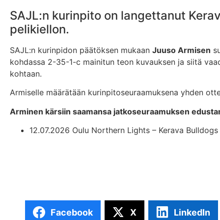
SAJL:n kurinpito on langettanut Kera
pelikiellon.
SAJL:n kurinpidon päätöksen mukaan
Juuso Armisen
su
kohdassa 2-35-1-c mainitun teon kuvauksen ja siitä vaadit
kohtaan.
Armiselle määrätään kurinpitoseuraamuksena yhden ottelun
Arminen kärsiin saamansa jatkoseuraamuksen edusta
12.07.2026 Oulu Northern Lights – Kerava Bulldogs
Facebook
X
LinkedIn