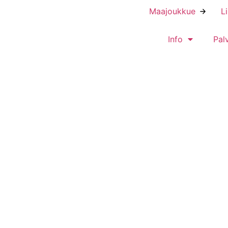
Maajoukkue
L
Info
Pal