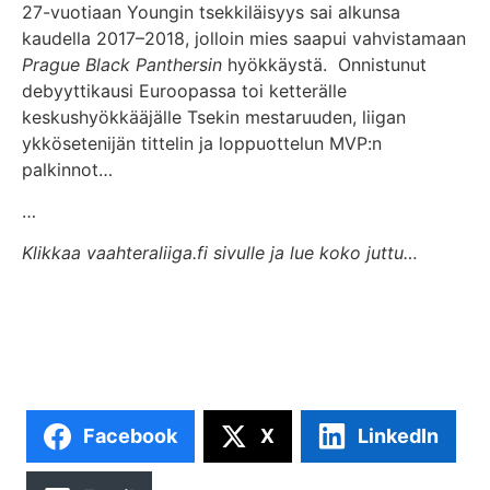
27-vuotiaan Youngin tsekkiläisyys sai alkunsa
kaudella 2017–2018, jolloin mies saapui vahvistamaan
Prague Black Panthersin
hyökkäystä. Onnistunut
debyyttikausi Euroopassa toi ketterälle
keskushyökkääjälle Tsekin mestaruuden, liigan
ykkösetenijän tittelin ja loppuottelun MVP:n
palkinnot…
…
Klikkaa vaahteraliiga.fi sivulle ja lue koko juttu…
Facebook
X
LinkedIn