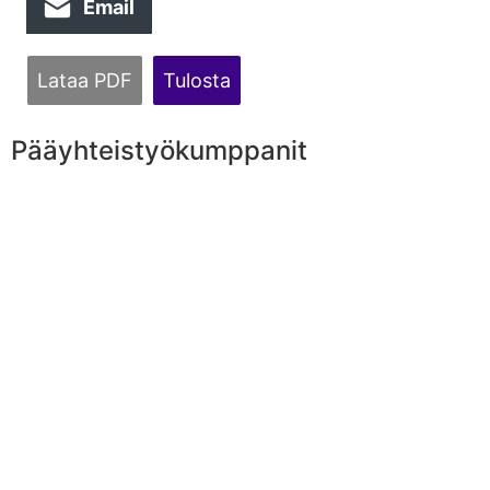
Email
Lataa PDF
Tulosta
Pääyhteistyökumppanit