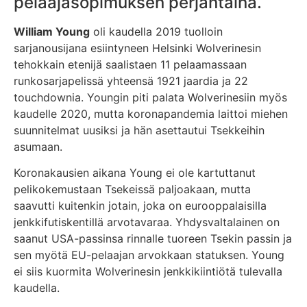
pelaajasopimuksen perjantaina.
William Young
oli kaudella 2019 tuolloin
sarjanousijana esiintyneen Helsinki Wolverinesin
tehokkain etenijä saalistaen 11 pelaamassaan
runkosarjapelissä yhteensä 1921 jaardia ja 22
touchdownia. Youngin piti palata Wolverinesiin myös
kaudelle 2020, mutta koronapandemia laittoi miehen
suunnitelmat uusiksi ja hän asettautui Tsekkeihin
asumaan.
Koronakausien aikana Young ei ole kartuttanut
pelikokemustaan Tsekeissä paljoakaan, mutta
saavutti kuitenkin jotain, joka on eurooppalaisilla
jenkkifutiskentillä arvotavaraa. Yhdysvaltalainen on
saanut USA-passinsa rinnalle tuoreen Tsekin passin ja
sen myötä EU-pelaajan arvokkaan statuksen. Young
ei siis kuormita Wolverinesin jenkkikiintiötä tulevalla
kaudella.