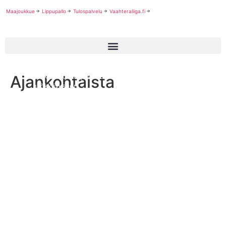
Maajoukkue
Lippupallo
Tulospalvelu
Vaahteraliiga.fi
Ajankohtaista
Keskushyökkääjä William Young palaa Wolverines-
hyökkäykseen