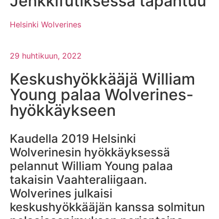
Jenkkifutiksessa tapahtuu
Helsinki Wolverines
29 huhtikuun, 2022
Keskushyökkääjä William
Young palaa Wolverines-
hyökkäykseen
Kaudella 2019 Helsinki
Wolverinesin hyökkäyksessä
pelannut William Young palaa
takaisin Vaahteraliigaan.
Wolverines julkaisi
keskushyökkääjän kanssa solmitun