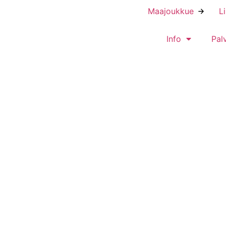
Maajoukkue
L
Info
Pal