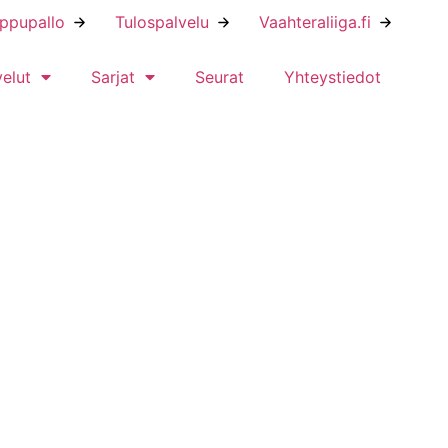
ippupallo
Tulospalvelu
Vaahteraliiga.fi
velut
Sarjat
Seurat
Yhteystiedot