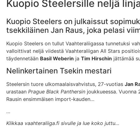
Kuopio Steelersille neljä lin
Kuopio Steelers on julkaissut sopimuk
tsekkiläinen Jan Raus, joka pelasi v
Kuopio Steelers on tullut Vaahteraliigassa tunnetuksi v
valloittivat neljä viidestä Vaahteraliigan All Stars positio
täydennetään
Basil Weberin
ja
Tim Hirschin
jättämää su
Nelinkertainen Tsekin mestari
Steelersin tuore ulkomaalaisvahvistus, 27-vuotias
Jan R
urastaan
Prague Black Panthersin
joukkueessa. Vuonna 202
Rausin ensimmäisen import-kauden…
…
Klikkaa vaahteraliiga.fi sivulle ja lue koko juttu…