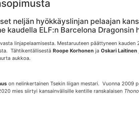
jasopimusta
set neljän hyökkäyslinjan pelaajan kans
iime kaudella ELF:n Barcelona Dragonsin
ahvasta linjapelaamisesta. Mestaruuteen päättyneen kauden 
ista. Tähtikentällisestä
Roope Korhonen
ja
Oskari Laitinen
urta aukkoa.
aus
on nelinkertainen Tsekin liigan mestari. Vuonna 2009 pe
0 mies siirtyi kansainvälisille kentille ranskalaisen
Thono