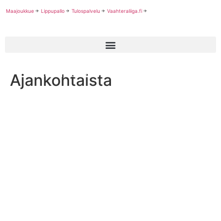
Maajoukkue
Lippupallo
Tulospalvelu
Vaahteraliiga.fi
Ajankohtaista
Lasten turnauksien avulla kehitellään lajin