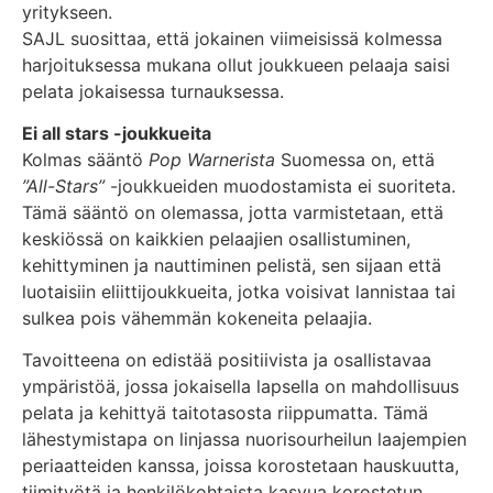
yritykseen.
SAJL suosittaa, että jokainen viimeisissä kolmessa
harjoituksessa mukana ollut joukkueen pelaaja saisi
pelata jokaisessa turnauksessa.
Ei all stars -joukkueita
Kolmas sääntö
Pop Warnerista
Suomessa on, että
”All-Stars”
-joukkueiden muodostamista ei suoriteta.
Tämä sääntö on olemassa, jotta varmistetaan, että
keskiössä on kaikkien pelaajien osallistuminen,
kehittyminen ja nauttiminen pelistä, sen sijaan että
luotaisiin eliittijoukkueita, jotka voisivat lannistaa tai
sulkea pois vähemmän kokeneita pelaajia.
Tavoitteena on edistää positiivista ja osallistavaa
ympäristöä, jossa jokaisella lapsella on mahdollisuus
pelata ja kehittyä taitotasosta riippumatta. Tämä
lähestymistapa on linjassa nuorisourheilun laajempien
periaatteiden kanssa, joissa korostetaan hauskuutta,
tiimityötä ja henkilökohtaista kasvua korostetun