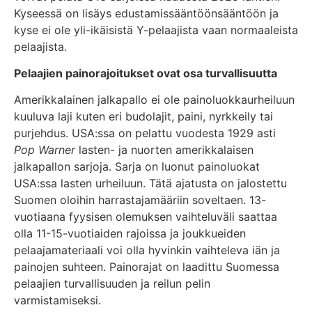
Kyseessä on lisäys edustamissääntöönsääntöön ja
kyse ei ole yli-ikäisistä Y-pelaajista vaan normaaleista
pelaajista.
Pelaajien painorajoitukset ovat osa turvallisuutta
Amerikkalainen jalkapallo ei ole painoluokkaurheiluun
kuuluva laji kuten eri budolajit, paini, nyrkkeily tai
purjehdus. USA:ssa on pelattu vuodesta 1929 asti
Pop Warner
lasten- ja nuorten amerikkalaisen
jalkapallon sarjoja. Sarja on luonut painoluokat
USA:ssa lasten urheiluun. Tätä ajatusta on jalostettu
Suomen oloihin harrastajamääriin soveltaen. 13-
vuotiaana fyysisen olemuksen vaihteluväli saattaa
olla 11-15-vuotiaiden rajoissa ja joukkueiden
pelaajamateriaali voi olla hyvinkin vaihteleva iän ja
painojen suhteen. Painorajat on laadittu Suomessa
pelaajien turvallisuuden ja reilun pelin
varmistamiseksi.