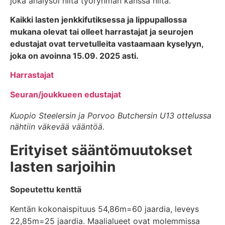
joka analysoi niitä työryhmän kanssa niitä.
Kaikki lasten jenkkifutiksessa ja lippupallossa
mukana olevat tai olleet harrastajat ja seurojen
edustajat ovat tervetulleita vastaamaan kyselyyn,
joka on avoinna 15.09. 2025 asti.
Harrastajat
Seuran/joukkueen edustajat
Kuopio Steelersin ja Porvoo Butchersin U13 ottelussa
nähtiin väkevää vääntöä.
Erityiset sääntömuutokset
lasten sarjoihin
Sopeutettu kenttä
Kentän kokonaispituus 54,86m=60 jaardia, leveys
22,85m=25 jaardia. Maalialueet ovat molemmissa