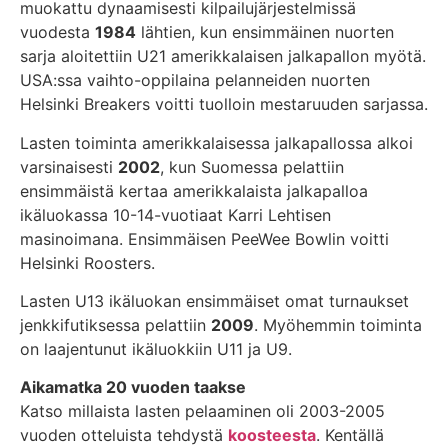
muokattu dynaamisesti kilpailujärjestelmissä
vuodesta
1984
lähtien, kun ensimmäinen nuorten
sarja aloitettiin U21 amerikkalaisen jalkapallon myötä.
USA:ssa vaihto-oppilaina pelanneiden nuorten
Helsinki Breakers voitti tuolloin mestaruuden sarjassa.
Lasten toiminta amerikkalaisessa jalkapallossa alkoi
varsinaisesti
2002
, kun Suomessa pelattiin
ensimmäistä kertaa amerikkalaista jalkapalloa
ikäluokassa 10-14-vuotiaat Karri Lehtisen
masinoimana. Ensimmäisen PeeWee Bowlin voitti
Helsinki Roosters.
Lasten U13 ikäluokan ensimmäiset omat turnaukset
jenkkifutiksessa pelattiin
2009
. Myöhemmin toiminta
on laajentunut ikäluokkiin U11 ja U9.
Aikamatka 20 vuoden taakse
Katso millaista lasten pelaaminen oli 2003-2005
vuoden otteluista tehdystä
koosteesta
. Kentällä