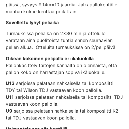
päissä, syvyys 9,14m=10 jaardia. Jalkapallokentälle
mahtuu kolme kenttää poikittain.
Sovellettu lyhyt peliaika
Turnauksissa peliaika on 2×30 min ja ottelulle
varataan aina puolitoista tuntia ennen seuraavien
pelien alkua. Otteluita turnauksissa on 2/pelipäivä.
Oikean kokoinen pelipallo eri ikäluokilla
Pallonkäsittely taitojen kannalta on olennaista, että
pallon koko on harrastajan sopiva ikäluokalle.
U13
sarjoissa pelataan nahkaisella tai komposiitti
TDY tai Wilson TDJ vastaavan koon pallolla.
U11
sarjoissa pelataan nahkaisella tai komposiitti TDJ
vastaavan koon pallolla.
U9
sarjoissa pelataan nahkaisella tai komposiitti K2
tai TDJ vastaavan koon pallolla.
Valmentaja saa olla kentällä