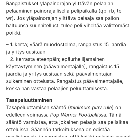
Rangaistukset yläpainorajan ylittävän pelaajan
pelaaminen painorajallisella pelipaikalla (qb, rb, te,
wr). Jos yläpainorajan ylittävä pelaaja saa pallon
haltuunsa suunnitellusti tulee peli viheltää välittömästi
poikki.
– 1. kerta; väärä muodostelma, rangaistus 15 jaardia
ja yritys uusitaan
– 2. kerrasta eteenpäin; epäurheilijamainen
käyttäytyminen (päävalmentajalle), rangaistus 15
jaardia ja yritys uusitaan sekä päävalmentajan
sulkeminen ottelusta. Rangaistus päävalmentajalle,
koska hän vastaa pelaajien peluuttamisesta.
Tasapeluuttaminen
Tasapeluuttamisen sääntö (
minimum play rule
) on
edelleen voimassa
Pop Warner Footballissa.
Tämä
sääntö varmistaa, että jokainen pelaaja saa peliaikaa
otteluissa. Säännön tarkoituksena on edistää
osallistumista ja varmistaa, että kaikki pelaajat saavat