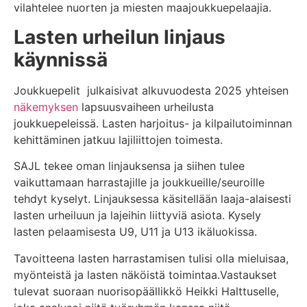
vilahtelee nuorten ja miesten maajoukkuepelaajia.
Lasten urheilun linjaus
käynnissä
Joukkuepelit julkaisivat alkuvuodesta 2025 yhteisen
näkemyksen
lapsuusvaiheen urheilusta
joukkuepeleissä. Lasten harjoitus- ja kilpailutoiminnan
kehittäminen jatkuu lajiliittojen toimesta.
SAJL tekee oman linjauksensa ja siihen tulee
vaikuttamaan harrastajille ja joukkueille/seuroille
tehdyt kyselyt. Linjauksessa käsitellään laaja-alaisesti
lasten urheiluun ja lajeihin liittyviä asiota. Kysely
lasten pelaamisesta U9, U11 ja U13 ikäluokissa.
Tavoitteena lasten harrastamisen tulisi olla mieluisaa,
myönteistä ja lasten näköistä toimintaa.Vastaukset
tulevat suoraan nuorisopäällikkö Heikki Halttuselle,