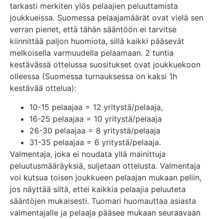
tarkasti merkiten ylös pelaajien peluuttamista
joukkueissa. Suomessa pelaajamäärät ovat vielä sen
verran pienet, että tähän sääntöön ei tarvitse
kiinnittää paljon huomiota, sillä kaikki pääsevät
melkoisella varmuudella pelaamaan. 2 tuntia
kestävässä ottelussa suositukset ovat joukkuekoon
olleessa (Suomessa turnauksessa on kaksi 1h
kestävää ottelua):
10-15 pelaajaa = 12 yritystä/pelaaja,
16-25 pelaajaa = 10 yritystä/pelaaja
26-30 pelaajaa = 8 yritystä/pelaaja
31-35 pelaajaa = 6 yritystä/pelaaja.
Valmentaja, joka ei noudata yllä mainittuja
peluutusmääräyksiä, suljetaan ottelusta. Valmentaja
voi kutsua toisen jouk­kueen pelaajan mukaan peliin,
jos näyttää siltä, ettei kaikkia pelaajia peluuteta
sääntöjen mukai­sesti. Tuomari huomauttaa asiasta
valmentajalle ja pelaaja pääsee mukaan seuraavaan