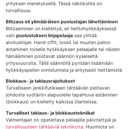
yrityksen menetyksellä. Tässä näkökohta on
turvallisuus.
Blitzaus eli ylimääräisen puolustajan lähettäminen
Blitzaaminen on kiellettyä, eli heittohyökkäyksessä
vain
puolustuksen linjapelaaja
saa ylittää
aloituslinjan. Hand-offit, tossit tai muuten pallon
antaminen toiselle hyökkäyksen pelaajalle tai näiden
hämääminen poistavat säännön kyseiseltä
yritysvuorolta. Tällä säännöllä pyritään lisäämään
hyökkäyspelien onnistumista ja erityisesti heittämistä.
Blokkaus- ja taklausrajoitukset
Turvalliseen jenkkifutikseen tähtäävän pelitavan
johdosta vyötärön alapuolelle tapahtuva estäminen
(blokkaus) on kielletty kaikissa tilanteissa.
Turvalliset
taklaus- ja blokkaustekniikat
Valmentajan on opetettava pelaajille päivitettyjä ja
turvallisuuteen tähtääviä tekniikoita
. Huomiota on