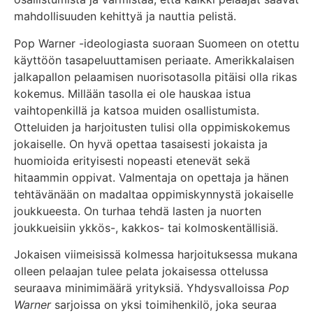
mahdollisuuden kehittyä ja nauttia pelistä.
Pop Warner -ideologiasta suoraan Suomeen on otettu
käyttöön tasapeluuttamisen periaate. Amerikkalaisen
jalkapallon pelaamisen nuorisotasolla pitäisi olla rikas
kokemus. Millään tasolla ei ole hauskaa istua
vaihtopenkillä ja katsoa muiden osallistumista.
Otteluiden ja harjoitusten tulisi olla oppimiskokemus
jokaiselle. On hyvä opettaa tasaisesti jokaista ja
huomioida erityisesti nopeasti etenevät sekä
hitaammin oppivat. Valmentaja on opettaja ja hänen
tehtävänään on madaltaa oppimiskynnystä jokaiselle
joukkueesta. On turhaa tehdä lasten ja nuorten
joukkueisiin ykkös-, kakkos- tai kolmoskentällisiä.
Jokaisen viimeisissä kolmessa harjoituksessa mukana
olleen pelaajan tulee pelata jokaisessa ottelussa
seuraava minimimäärä yrityksiä. Yhdysvalloissa
Pop
Warner
sarjoissa on yksi toimihenkilö, joka seuraa