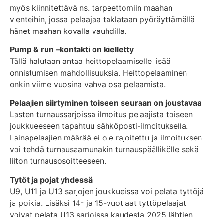
myös kiinnitettävä ns. tarpeettomiin maahan
vienteihin, jossa pelaajaa taklataan pyöräyttämällä
hänet maahan kovalla vauhdilla.
Pump & run –kontakti on kielletty
Tällä halutaan antaa heittopelaamiselle lisää
onnistumisen mahdollisuuksia. Heittopelaaminen
onkin viime vuosina vahva osa pelaamista.
Pelaajien siirtyminen toiseen seuraan on joustavaa
Lasten turnaussarjoissa ilmoitus pelaajista toiseen
joukkueeseen tapahtuu sähköposti-ilmoituksella.
Lainapelaajien määrää ei ole rajoitettu ja ilmoituksen
voi tehdä turnausaamunakin turnauspäällikölle sekä
liiton turnausosoitteeseen.
Tytöt ja pojat yhdessä
U9, U11 ja U13 sarjojen joukkueissa voi pelata tyttöjä
ja poikia. Lisäksi 14- ja 15-vuotiaat tyttöpelaajat
voivat pelata U13 sarjoissa kaudesta 2025 lähtien.