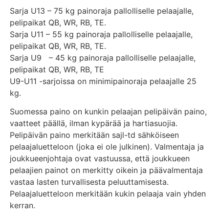
Sarja U13 – 75 kg painoraja pallolliselle pelaajalle,
pelipaikat QB, WR, RB, TE.
Sarja U11 – 55 kg painoraja pallolliselle pelaajalle,
pelipaikat QB, WR, RB, TE.
Sarja U9 – 45 kg painoraja pallolliselle pelaajalle,
pelipaikat QB, WR, RB, TE
U9-U11 -sarjoissa on minimipainoraja pelaajalle 25
kg.
Suomessa paino on kunkin pelaajan pelipäivän paino,
vaatteet päällä, ilman kypärää ja hartiasuojia.
Pelipäivän paino merkitään sajl-td sähköiseen
pelaajaluetteloon (joka ei ole julkinen). Valmentaja ja
joukkueenjohtaja ovat vastuussa, että joukkueen
pelaajien painot on merkitty oikein ja päävalmentaja
vastaa lasten turvallisesta peluuttamisesta.
Pelaajaluetteloon merkitään kukin pelaaja vain yhden
kerran.