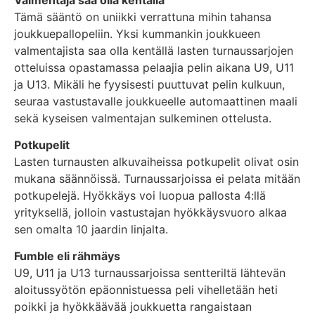
Tämä sääntö on uniikki verrattuna mihin tahansa
joukkuepallopeliin. Yksi kummankin joukkueen
valmentajista saa olla kentällä lasten turnaussarjojen
otteluissa opastamassa pelaajia pelin aikana U9, U11
ja U13. Mikäli he fyysisesti puuttuvat pelin kulkuun,
seuraa vastustavalle joukkueelle automaattinen maali
sekä kyseisen valmentajan sulkeminen ottelusta.
Potkupelit
Lasten turnausten alkuvaiheissa potkupelit olivat osin
mukana säännöissä. Turnaussarjoissa ei pelata mitään
potkupelejä. Hyökkäys voi luopua pallosta 4:llä
yrityksellä, jolloin vastustajan hyökkäysvuoro alkaa
sen omalta 10 jaardin linjalta.
Fumble eli rähmäys
U9, U11 ja U13 turnaussarjoissa sentteriltä lähtevän
aloitussyötön epäonnistuessa peli vihelletään heti
poikki ja hyökkäävää joukkuetta rangaistaan