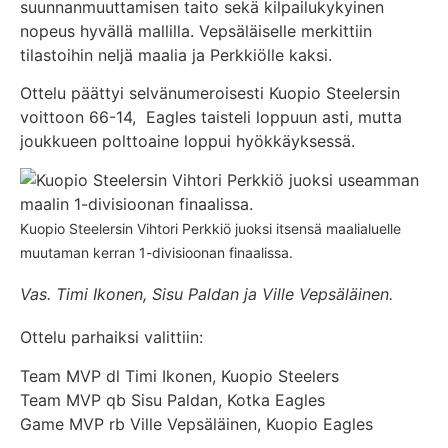
suunnanmuuttamisen taito sekä kilpailukykyinen
nopeus hyvällä mallilla. Vepsäläiselle merkittiin
tilastoihin neljä maalia ja Perkkiölle kaksi.
Ottelu päättyi selvänumeroisesti Kuopio Steelersin
voittoon 66-14, Eagles taisteli loppuun asti, mutta
joukkueen polttoaine loppui hyökkäyksessä.
Kuopio Steelersin Vihtori Perkkiö juoksi itsensä maalialuelle
muutaman kerran 1-divisioonan finaalissa.
Vas. Timi Ikonen, Sisu Paldan ja Ville Vepsäläinen.
Ottelu parhaiksi valittiin:
Team MVP dl Timi Ikonen, Kuopio Steelers
Team MVP qb Sisu Paldan, Kotka Eagles
Game MVP rb Ville Vepsäläinen, Kuopio Eagles