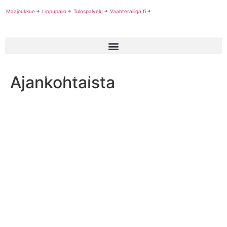
Maajoukkue
Lippupallo
Tulospalvelu
Vaahteraliiga.fi
Ajankohtaista
Lasten turnauskausi päättyi Tampereella