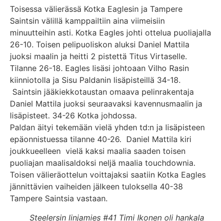
Toisessa välierässä Kotka Eaglesin ja Tampere
Saintsin välillä kamppailtiin aina viimeisiin
minuutteihin asti. Kotka Eagles johti ottelua puoliajalla
26-10. Toisen pelipuoliskon aluksi Daniel Mattila
juoksi maalin ja heitti 2 pistettä Titus Virtaselle.
Tilanne 26-18. Eagles lisäsi johtoaan Vilho Rasin
kiinniotolla ja Sisu Paldanin lisäpisteillä 34-18.
Saintsin jääkiekkotaustan omaava pelinrakentaja
Daniel Mattila juoksi seuraavaksi kavennusmaalin ja
lisäpisteet. 34-26 Kotka johdossa.
Paldan äityi tekemään vielä yhden td:n ja lisäpisteen
epäonnistuessa tilanne 40-26. Daniel Mattila kiri
joukkueelleen vielä kaksi maalia saaden toisen
puoliajan maalisaldoksi neljä maalia touchdownia.
Toisen välieräottelun voittajaksi saatiin Kotka Eagles
jännittävien vaiheiden jälkeen tuloksella 40-38
Tampere Saintsia vastaan.
Steelersin linjamies #41 Timi Ikonen oli hankala