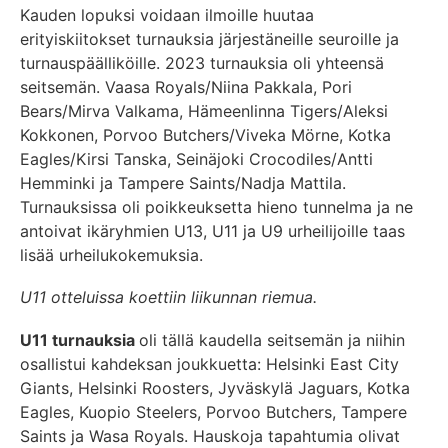
Kauden lopuksi voidaan ilmoille huutaa
erityiskiitokset turnauksia järjestäneille seuroille ja
turnauspäälliköille. 2023 turnauksia oli yhteensä
seitsemän. Vaasa Royals/Niina Pakkala, Pori
Bears/Mirva Valkama, Hämeenlinna Tigers/Aleksi
Kokkonen, Porvoo Butchers/Viveka Mörne, Kotka
Eagles/Kirsi Tanska, Seinäjoki Crocodiles/Antti
Hemminki ja Tampere Saints/Nadja Mattila.
Turnauksissa oli poikkeuksetta hieno tunnelma ja ne
antoivat ikäryhmien U13, U11 ja U9 urheilijoille taas
lisää urheilukokemuksia.
U11 otteluissa koettiin liikunnan riemua.
U11 turnauksia
oli tällä kaudella seitsemän ja niihin
osallistui kahdeksan joukkuetta: Helsinki East City
Giants, Helsinki Roosters, Jyväskylä Jaguars, Kotka
Eagles, Kuopio Steelers, Porvoo Butchers, Tampere
Saints ja Wasa Royals. Hauskoja tapahtumia olivat