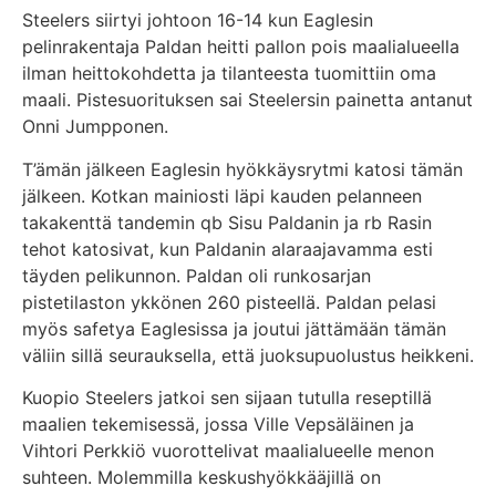
Steelers siirtyi johtoon 16-14 kun Eaglesin
pelinrakentaja Paldan heitti pallon pois maalialueella
ilman heittokohdetta ja tilanteesta tuomittiin oma
maali. Pistesuorituksen sai Steelersin painetta antanut
Onni Jumpponen.
T’ämän jälkeen Eaglesin hyökkäysrytmi katosi tämän
jälkeen. Kotkan mainiosti läpi kauden pelanneen
takakenttä tandemin qb Sisu Paldanin ja rb Rasin
tehot katosivat, kun Paldanin alaraajavamma esti
täyden pelikunnon. Paldan oli runkosarjan
pistetilaston ykkönen 260 pisteellä. Paldan pelasi
myös safetya Eaglesissa ja joutui jättämään tämän
väliin sillä seurauksella, että juoksupuolustus heikkeni.
Kuopio Steelers jatkoi sen sijaan tutulla reseptillä
maalien tekemisessä, jossa Ville Vepsäläinen ja
Vihtori Perkkiö vuorottelivat maalialueelle menon
suhteen. Molemmilla keskushyökkääjillä on