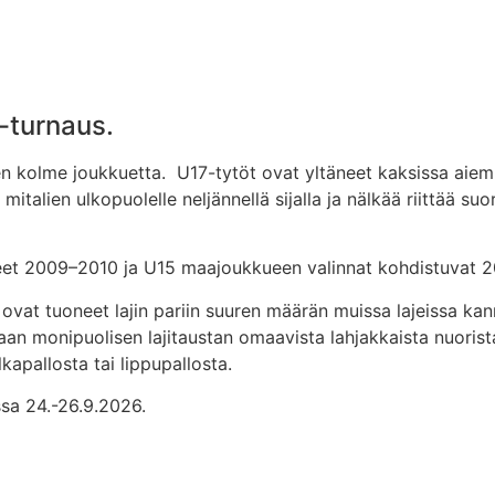
-turnaus.
olme joukkuetta. U17-tytöt ovat yltäneet kaksissa aiemmiss
i mitalien ulkopuolelle neljännellä sijalla ja nälkää riittää
yneet 2009–2010 ja U15 maajoukkueen valinnat kohdistuvat 2
vat tuoneet lajin pariin suuren määrän muissa lajeissa kann
an monipuolisen lajitaustan omaavista lahjakkaista nuorist
alkapallosta tai lippupallosta.
ssa 24.-26.9.2026.