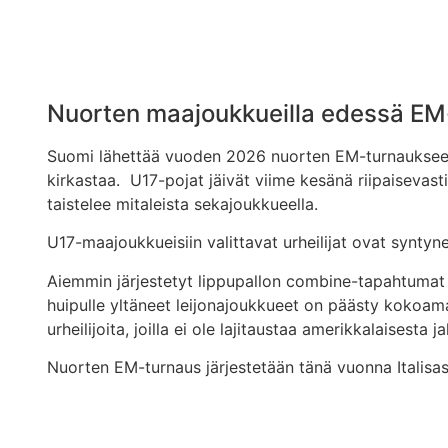
Nuorten maajoukkueilla edessä EM
Suomi lähettää vuoden 2026 nuorten EM-turnaukseen k
kirkastaa. U17-pojat jäivät viime kesänä riipaisevast
taistelee mitaleista sekajoukkueella.
U17-maajoukkueisiin valittavat urheilijat ovat synt
Aiemmin järjestetyt lippupallon combine-tapahtumat o
huipulle yltäneet leijonajoukkueet on päästy kokoama
urheilijoita, joilla ei ole lajitaustaa amerikkalaisesta j
Nuorten EM-turnaus järjestetään tänä vuonna Italisa