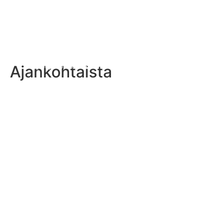
Ajankohtaista
Lippupallomaajoukkueiden 2026 combine-tapahtumat käynnis