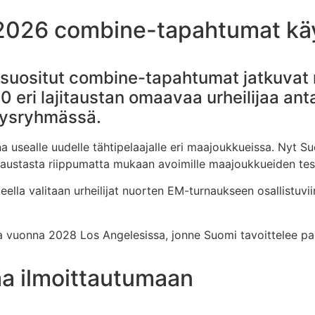
2026 combine-tapahtumat kä
suositut combine-tapahtumat jatkuvat
0 eri lajitaustan omaavaa urheilijaa an
tysryhmässä.
 usealle uudelle tähtipelaajalle eri maajoukkueissa. Nyt 
itaustasta riippumatta mukaan avoimille maajoukkueiden testil
lla valitaan urheilijat nuorten EM-turnaukseen osallistuvi
 vuonna 2028 Los Angelesissa, jonne Suomi tavoittelee paik
aa ilmoittautumaan