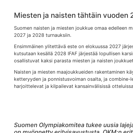
Miesten ja naisten tähtäin vuoden
Suomen naisten ja miesten joukkue omaa edelleen m
2027 ja 2028 turnauksiin.
Ensimmäinen ylitettävä este on elokuussa 2027 järj
kutsutaan kesällä 2028 IFAF järjestää lopullisen kar
osallistuvat kaksi parasta miesten ja naisten joukku
Naisten ja miesten maajoukkueiden rakentaminen käy
ketteryyden ja ponnistusvoiman osalta, ja combine-lei
harjoittelevat ja kilpailevat kansainvälisissä ottelui
Suomen Olympiakomitea tukee uusia lajeja m
on myönnetty erityisavustusta. OKM:n erity