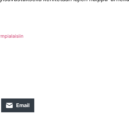
mpialaisiin
Email