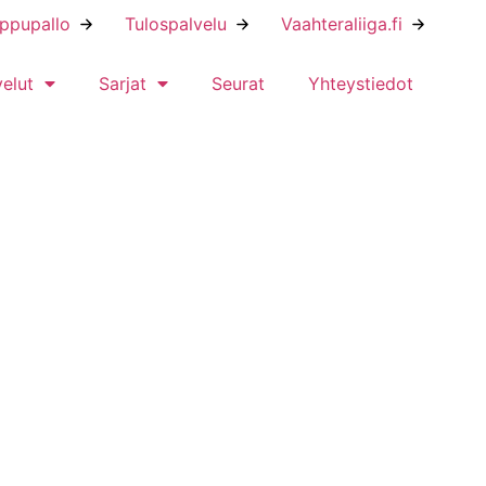
ippupallo
Tulospalvelu
Vaahteraliiga.fi
velut
Sarjat
Seurat
Yhteystiedot