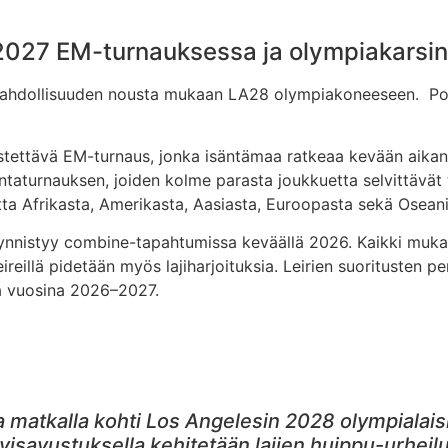
 2027 EM-turnauksessa ja olympiakarsi
ahdollisuuden nousta mukaan LA28 olympiakoneeseen. Polk
estettävä EM-turnaus, jonka isäntämaa ratkeaa kevään aika
sintaturnauksen, joiden kolme parasta joukkuetta selvittävä
etta Afrikasta, Amerikasta, Aasiasta, Euroopasta sekä Oseani
nnistyy combine-tapahtumissa keväällä 2026. Kaikki mukaa
reillä pidetään myös lajiharjoituksia. Leirien suoritusten p
ssa vuosina 2026–2027.
atkalla kohti Los Angelesin 2028 olympialaisia.
isavustuksella kehitetään lajien huippu-urheil