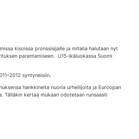
a kisoissa pronssisijalle ja mitalia halutaan nyt
 suorituksen parantamiseen. U15-ikäluokassa Suomi
011–2012 syntyneisiin.
uksensa hankkineita nuoria urheilijoita ja Euroopan
a. Tälläkin kertaa mukaan odotetaan runsaasti