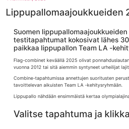
Lippupallomaajoukkueiden 
Suomen lippupallomaajoukkueiden 
testitapahtumat kokosivat lähes 30
paikkaa lippupallon Team LA -kehi
Flag-combinet keväällä 2025 olivat ponnahduslautana
vuonna 2012 tai sitä aiemmin syntyneet urheilijat laj
Combine-tapahtumissa annettujen suoritusten perustee
tavoittelevan aikuisten Team LA -kehitysryhmään.
Lippupallo nähdään ensimmäistä kertaa olympialajina
Valitse tapahtuma ja klikk