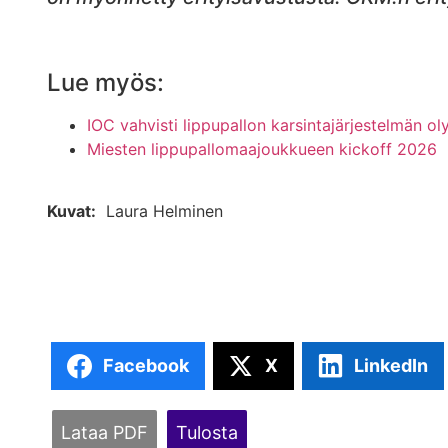
Lue myös:
IOC vahvisti lippupallon karsintajärjestelmän oly
Miesten lippupallomaajoukkueen kickoff 2026
Kuvat:
Laura Helminen
Facebook
X
LinkedIn
Lataa PDF
Tulosta