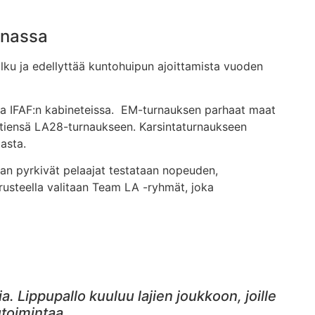
nnassa
u ja edellyttää kuntohuipun ajoittamista vuoden
na IFAF:n kabineteissa. EM-turnauksen parhaat maat
t tiensä LA28-turnaukseen. Karsintaturnaukseen
asta.
n pyrkivät pelaajat testataan nopeuden,
erusteella valitaan Team LA -ryhmät, joka
 Lippupallo kuuluu lajien joukkoon, joille
utoimintaa.