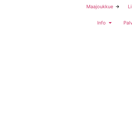
Maajoukkue
L
Info
Pal
tyvät