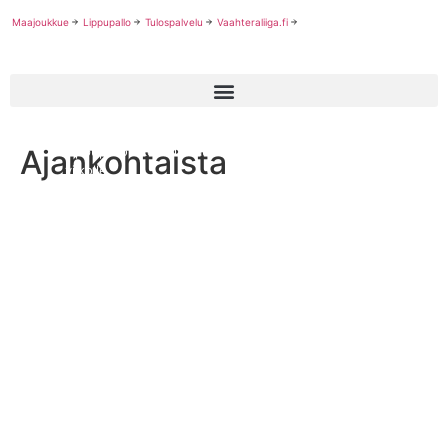
Maajoukkue
Lippupallo
Tulospalvelu
Vaahteraliiga.fi
Ajankohtaista
Lippupallon kesäturnauksissa karsitaan joukkueita SM-
viikolle