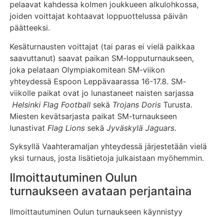
pelaavat kahdessa kolmen joukkueen alkulohkossa,
joiden voittajat kohtaavat loppuottelussa päivän
päätteeksi.
Kesäturnausten voittajat (tai paras ei vielä paikkaa
saavuttanut) saavat paikan SM-lopputurnaukseen,
joka pelataan Olympiakomitean SM-viikon
yhteydessä Espoon Leppävaarassa 16-17.8. SM-
viikolle paikat ovat jo lunastaneet naisten sarjassa
Helsinki Flag Football
sekä
Trojans Doris
Turusta.
Miesten kevätsarjasta paikat SM-turnaukseen
lunastivat
Flag Lions
sekä
Jyväskylä Jaguars
.
Syksyllä Vaahteramaljan yhteydessä järjestetään vielä
yksi turnaus, josta lisätietoja julkaistaan myöhemmin.
Ilmoittautuminen Oulun
turnaukseen avataan perjantaina
Ilmoittautuminen Oulun turnaukseen käynnistyy