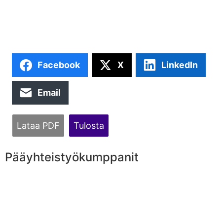
Facebook
X
LinkedIn
Email
Lataa PDF
Tulosta
Pääyhteistyökumppanit