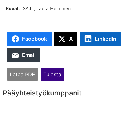
Kuvat:
SAJL, Laura Helminen
Facebook
X
LinkedIn
Email
Lataa PDF
Tulosta
Pääyhteistyökumppanit