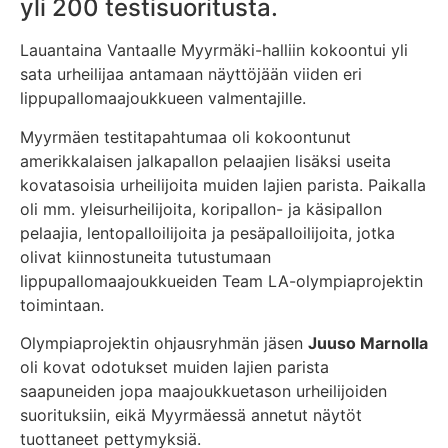
yli 200 testisuoritusta.
Lauantaina Vantaalle Myyrmäki-halliin kokoontui yli
sata urheilijaa antamaan näyttöjään viiden eri
lippupallomaajoukkueen valmentajille.
Myyrmäen testitapahtumaa oli kokoontunut
amerikkalaisen jalkapallon pelaajien lisäksi useita
kovatasoisia urheilijoita muiden lajien parista. Paikalla
oli mm. yleisurheilijoita, koripallon- ja käsipallon
pelaajia, lentopalloilijoita ja pesäpalloilijoita, jotka
olivat kiinnostuneita tutustumaan
lippupallomaajoukkueiden Team LA-olympiaprojektin
toimintaan.
Olympiaprojektin ohjausryhmän jäsen
Juuso Marnolla
oli kovat odotukset muiden lajien parista
saapuneiden jopa maajoukkuetason urheilijoiden
suorituksiin, eikä Myyrmäessä annetut näytöt
tuottaneet pettymyksiä.