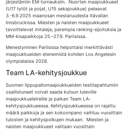
järjestämiin EM-turnauksiin. Nuorten maajoukkueet
(U17 tytöt ja pojat, U15 sekajoukkue) pelaavat
3.-6.9.2025 maanosan mestaruudesta Itävallan
Innsbruckissa. Miesten ja naisten maajoukkueet
tavoittelevat mitaleja, parempia ranking-sijoituksia ja
MM-kisapaikkoja 25.–27.9. Pariisissa.
Menestyminen Pariisissa helpottaisi merkittävästi
maajoukkueiden etenemistä kohden Los Angelesin
olympialaisia 2028.
Team LA-kehitysjoukkue
Suomen lippupallomaajoukkueiden testitapahtumiin
osallistuneet voivat saada kutsun tuleville
maajoukkueleireille ja paikan Team LA-
kehitysjoukkueessa. Kehitysjoukkueessa on rajattu
määrä paikkoja ja sen kokoonpano vaihtuu vuosittain
tulosten ja kehityspolkujen mukaan. Miesten ja
naisten maajoukkueet valitaan vuosittain