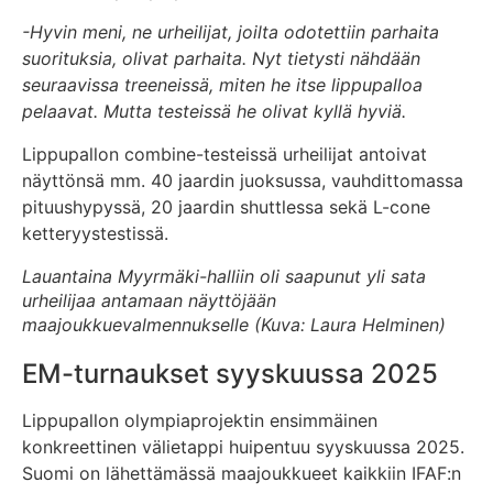
-Hyvin meni, ne urheilijat, joilta odotettiin parhaita
suorituksia, olivat parhaita. Nyt tietysti nähdään
seuraavissa treeneissä, miten he itse lippupalloa
pelaavat. Mutta testeissä he olivat kyllä hyviä.
Lippupallon combine-testeissä urheilijat antoivat
näyttönsä mm. 40 jaardin juoksussa, vauhdittomassa
pituushypyssä, 20 jaardin shuttlessa sekä L-cone
ketteryystestissä.
Lauantaina Myyrmäki-halliin oli saapunut yli sata
urheilijaa antamaan näyttöjään
maajoukkuevalmennukselle (Kuva: Laura Helminen)
EM-turnaukset syyskuussa 2025
Lippupallon olympiaprojektin ensimmäinen
konkreettinen välietappi huipentuu syyskuussa 2025.
Suomi on lähettämässä maajoukkueet kaikkiin IFAF:n