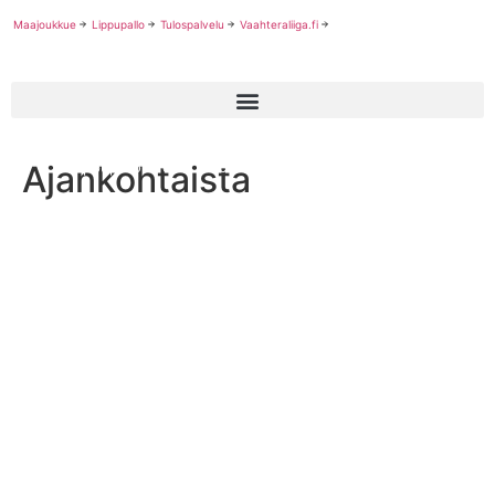
Maajoukkue
Lippupallo
Tulospalvelu
Vaahteraliiga.fi
Ajankohtaista
Lippupallon Team LA combineissa jo