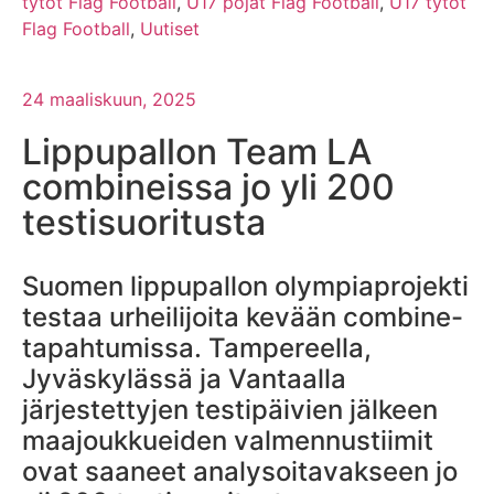
tytöt Flag Football
,
U17 pojat Flag Football
,
U17 tytöt
Flag Football
,
Uutiset
24 maaliskuun, 2025
Lippupallon Team LA
combineissa jo yli 200
testisuoritusta
Suomen lippupallon olympiaprojekti
testaa urheilijoita kevään combine-
tapahtumissa. Tampereella,
Jyväskylässä ja Vantaalla
järjestettyjen testipäivien jälkeen
maajoukkueiden valmennustiimit
ovat saaneet analysoitavakseen jo