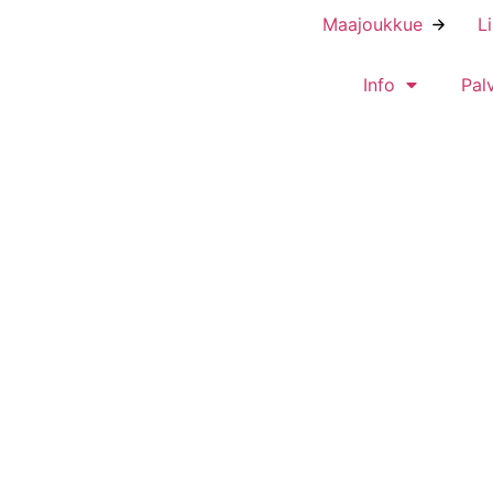
Maajoukkue
L
Info
Pal