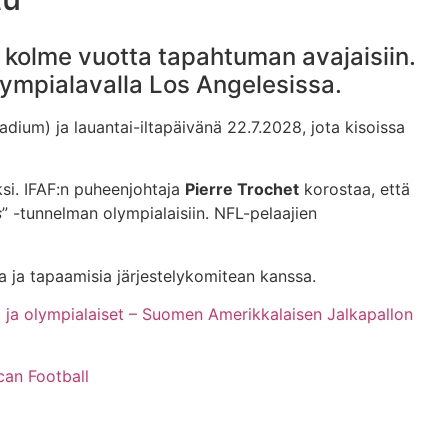
n kolme vuotta tapahtuman avajaisiin.
ympialavalla Los Angelesissa.
ium) ja lauantai-iltapäivänä 22.7.2028, jota kisoissa
ksi. IFAF:n puheenjohtaja
Pierre Trochet
korostaa, että
s
” -tunnelman olympialaisiin. NFL-pelaajien
ta ja tapaamisia järjestelykomitean kanssa.
 ja olympialaiset – Suomen Amerikkalaisen Jalkapallon
can Football