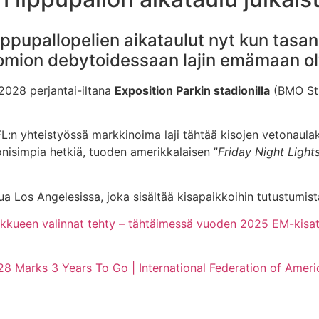
ippupallopelien aikataulut nyt kun tasa
omion debytoidessaan lajin emämaan ol
.2028 perjantai-iltana
Exposition Parkin stadionilla
(BMO Stad
FL:n yhteistyössä markkinoima laji tähtää kisojen vetonaula
onisimpia hetkiä, tuoden amerikkalaisen ”
Friday Night Light
ua Los Angelesissa, joka sisältää kisapaikkoihin tutustumis
kkueen valinnat tehty – tähtäimessä vuoden 2025 EM-kisat
28 Marks 3 Years To Go | International Federation of Ameri