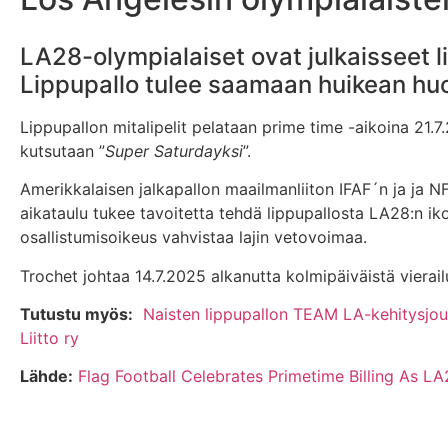
LA28-olympialaiset ovat julkaisseet l
Lippupallo tulee saamaan huikean hu
Lippupallon mitalipelit pelataan prime time -aikoina 21.7
kutsutaan ”
Super Saturdayksi
”.
Amerikkalaisen jalkapallon maailmanliiton IFAF´n ja ja N
aikataulu tukee tavoitetta tehdä lippupallosta LA28:n ik
osallistumisoikeus vahvistaa lajin vetovoimaa.
Trochet johtaa 14.7.2025 alkanutta kolmipäiväistä vierail
Tutustu myös:
Naisten lippupallon TEAM LA-kehitysjou
Liitto ry
Lähde:
Flag Football Celebrates Primetime Billing As LA