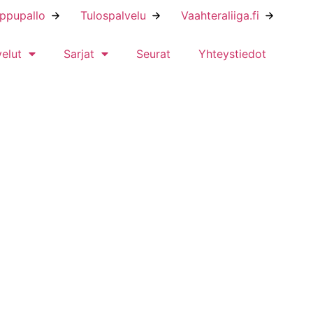
ippupallo
Tulospalvelu
Vaahteraliiga.fi
velut
Sarjat
Seurat
Yhteystiedot