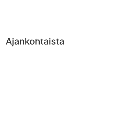
Ajankohtaista
Los Angelesin olympialaisten lippupallon aikataulu