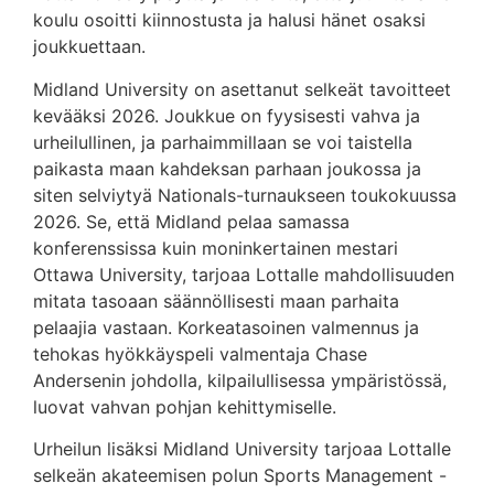
koulu osoitti kiinnostusta ja halusi hänet osaksi
joukkuettaan.
Midland University on asettanut selkeät tavoitteet
kevääksi 2026. Joukkue on fyysisesti vahva ja
urheilullinen, ja parhaimmillaan se voi taistella
paikasta maan kahdeksan parhaan joukossa ja
siten selviytyä Nationals-turnaukseen toukokuussa
2026. Se, että Midland pelaa samassa
konferenssissa kuin moninkertainen mestari
Ottawa University, tarjoaa Lottalle mahdollisuuden
mitata tasoaan säännöllisesti maan parhaita
pelaajia vastaan. Korkeatasoinen valmennus ja
tehokas hyökkäyspeli valmentaja Chase
Andersenin johdolla, kilpailullisessa ympäristössä,
luovat vahvan pohjan kehittymiselle.
Urheilun lisäksi Midland University tarjoaa Lottalle
selkeän akateemisen polun Sports Management -