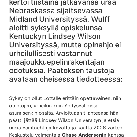
kertoi tiistaina jatkavansa uraa
Nebraskassa sijaitsevassa
Midland Universityssä. Wulff
aloitti syksyllä opiskelunsa
Kentuckyn Lindsey Wilson
Universityssä, mutta opinahjo ei
urheilullisesti vastannut
maajoukkuepelinrakentajan
odotuksia. Päätöksen taustoja
avataan oheisessa tiedotteessa:
Syksy on ollut Lottalle erittäin opettavainen, niin
opintojen, urheilun kuin Yhdysvalloissa
asumisenkin osalta. Arvioituaan tilanteensa hän
päätti jättää Lindsey Wilson Universityn ja etsiä
uusia vaihtoehtoja kevättä ja kautta 2026 varten.
Keskustelu valmentaja
Chase Andersenin
kanssa