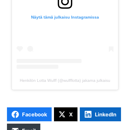
Näytä tämä julkaisu Instagramissa
Henkilön Lotta Wulff (@wulfflotta) jakama julkaisu
Facebook
X
LinkedIn