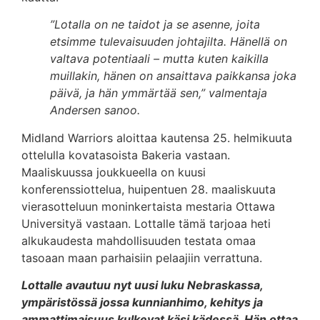
”Lotalla on ne taidot ja se asenne, joita
etsimme tulevaisuuden johtajilta. Hänellä on
valtava potentiaali – mutta kuten kaikilla
muillakin, hänen on ansaittava paikkansa joka
päivä, ja hän ymmärtää sen,” valmentaja
Andersen sanoo.
Midland Warriors aloittaa kautensa 25. helmikuuta
ottelulla kovatasoista Bakeria vastaan.
Maaliskuussa joukkueella on kuusi
konferenssiottelua, huipentuen 28. maaliskuuta
vierasotteluun moninkertaista mestaria Ottawa
Universityä vastaan. Lottalle tämä tarjoaa heti
alkukaudesta mahdollisuuden testata omaa
tasoaan maan parhaisiin pelaajiin verrattuna.
Lottalle avautuu nyt uusi luku Nebraskassa,
ympäristössä jossa kunnianhimo, kehitys ja
ammattimaisuus kulkevat käsi kädessä. Hän ottaa