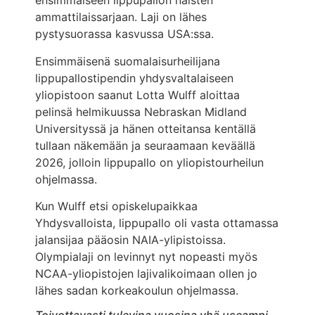
ensimmäiseen lippupallon naisten
ammattilaissarjaan. Laji on lähes
pystysuorassa kasvussa USA:ssa.
Ensimmäisenä suomalaisurheilijana
lippupallostipendin yhdysvaltalaiseen
yliopistoon saanut Lotta Wulff aloittaa
pelinsä helmikuussa Nebraskan Midland
Universityssä ja hänen otteitansa kentällä
tullaan näkemään ja seuraamaan keväällä
2026, jolloin lippupallo on yliopistourheilun
ohjelmassa.
Kun Wulff etsi opiskelupaikkaa
Yhdysvalloista, lippupallo oli vasta ottamassa
jalansijaa pääosin NAIA-ylipistoissa.
Olympialaji on levinnyt nyt nopeasti myös
NCAA-yliopistojen lajivalikoimaan ollen jo
lähes sadan korkeakoulun ohjelmassa.