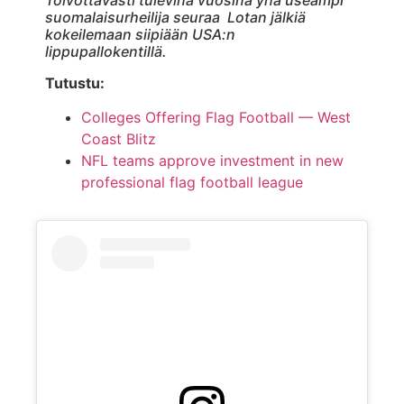
Toivottavasti tulevina vuosina yhä useampi
suomalaisurheilija seuraa Lotan jälkiä
kokeilemaan siipiään USA:n
lippupallokentillä.
Tutustu:
Colleges Offering Flag Football — West
Coast Blitz
NFL teams approve investment in new
professional flag football league