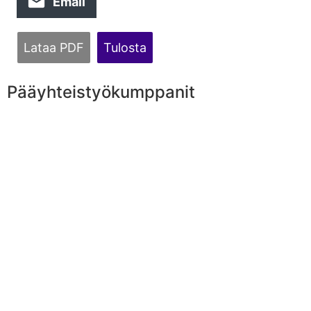
Email
Lataa PDF
Tulosta
Pääyhteistyökumppanit