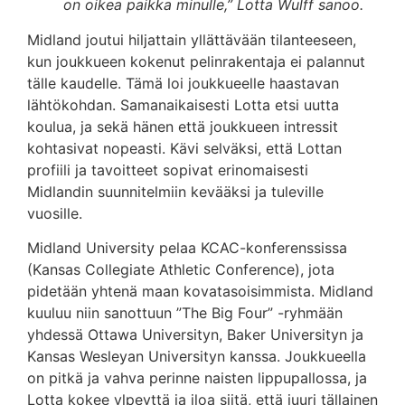
on oikea paikka minulle,” Lotta Wulff sanoo.
Midland joutui hiljattain yllättävään tilanteeseen,
kun joukkueen kokenut pelinrakentaja ei palannut
tälle kaudelle. Tämä loi joukkueelle haastavan
lähtökohdan. Samanaikaisesti Lotta etsi uutta
koulua, ja sekä hänen että joukkueen intressit
kohtasivat nopeasti. Kävi selväksi, että Lottan
profiili ja tavoitteet sopivat erinomaisesti
Midlandin suunnitelmiin kevääksi ja tuleville
vuosille.
Midland University pelaa KCAC-konferenssissa
(Kansas Collegiate Athletic Conference), jota
pidetään yhtenä maan kovatasoisimmista. Midland
kuuluu niin sanottuun ”The Big Four” -ryhmään
yhdessä Ottawa Universityn, Baker Universityn ja
Kansas Wesleyan Universityn kanssa. Joukkueella
on pitkä ja vahva perinne naisten lippupallossa, ja
Lotta kokee ylpeyttä ja iloa siitä, että juuri tällainen