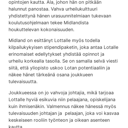
opintojen kautta. Ala, johon hän on pitkään
halunnut panostaa. Vahva urheilukulttuuri
yhdistettynä hänen urasuunnitelmiaan tukevaan
koulutusohjelmaan tekee Midlandista
houkuttelevan kokonaisuuden.
Midland on esittänyt Lottalle myös todella
kilpailukykyisen stipendipaketin, joka antaa Lotalle
erinomaiset edellytykset yhdistää opinnot ja
urheilu korkealla tasolla. Se on samalla selvä viesti
siitä, että yliopisto uskoo Lotan potentiaaliin ja
näkee hänet tärkeänä osana joukkueen
tulevaisuutta.
Joukkueessa on jo vahvoja johtajia, mikä tarjoaa
Lottalle hyviä esikuvia niin pelaajana, opiskelijana
kuin ihmisenäkin. Valmennus näkee hänessä myös
tulevaisuuden johtajan ja pelaajan, joka voi kasvaa
keskeiseen rooliin työnteon ja oikean asenteen
kautta.