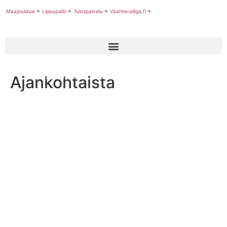
Maajoukkue
Lippupallo
Tulospalvelu
Vaahteraliiga.fi
Ajankohtaista
Lotta Wulff jatkaa uraansa Midland