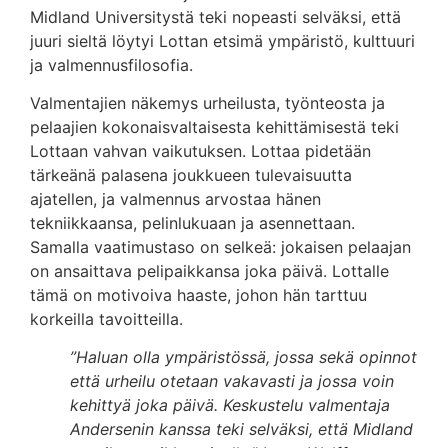
Midland Universitystä teki nopeasti selväksi, että
juuri sieltä löytyi Lottan etsimä ympäristö, kulttuuri
ja valmennusfilosofia.
Valmentajien näkemys urheilusta, työnteosta ja
pelaajien kokonaisvaltaisesta kehittämisestä teki
Lottaan vahvan vaikutuksen. Lottaa pidetään
tärkeänä palasena joukkueen tulevaisuutta
ajatellen, ja valmennus arvostaa hänen
tekniikkaansa, pelinlukuaan ja asennettaan.
Samalla vaatimustaso on selkeä: jokaisen pelaajan
on ansaittava pelipaikkansa joka päivä. Lottalle
tämä on motivoiva haaste, johon hän tarttuu
korkeilla tavoitteilla.
”Haluan olla ympäristössä, jossa sekä opinnot
että urheilu otetaan vakavasti ja jossa voin
kehittyä joka päivä. Keskustelu valmentaja
Andersenin kanssa teki selväksi, että Midland