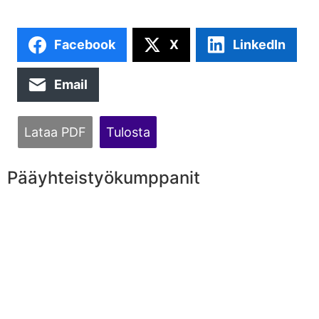
Facebook
X
LinkedIn
Email
Lataa PDF
Tulosta
Pääyhteistyökumppanit