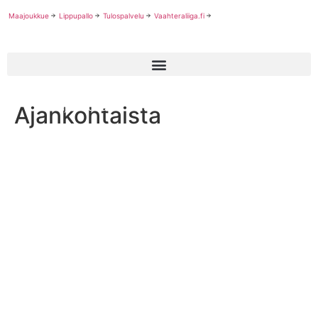
Maajoukkue
Lippupallo
Tulospalvelu
Vaahteraliiga.fi
Ajankohtaista
Maajoukkuelaituri Marcus Siiskonen palaa Vaahteraliigaan