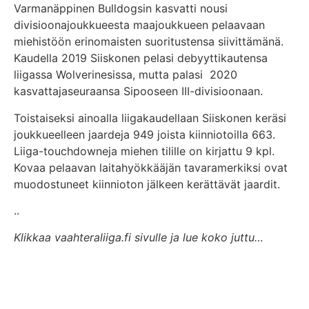
Varmanäppinen Bulldogsin kasvatti nousi
divisioonajoukkueesta maajoukkueen pelaavaan
miehistöön erinomaisten suoritustensa siivittämänä.
Kaudella 2019 Siiskonen pelasi debyyttikautensa
liigassa Wolverinesissa, mutta palasi 2020
kasvattajaseuraansa Sipooseen III-divisioonaan.
Toistaiseksi ainoalla liigakaudellaan Siiskonen keräsi
joukkueelleen jaardeja 949 joista kiinniotoilla 663.
Liiga-touchdowneja miehen tilille on kirjattu 9 kpl.
Kovaa pelaavan laitahyökkääjän tavaramerkiksi ovat
muodostuneet kiinnioton jälkeen kerättävät jaardit.
..
Klikkaa vaahteraliiga.fi sivulle ja lue koko juttu…