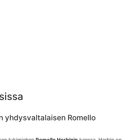
sissa
n yhdysvaltalaisen Romello
isen tukimiehen
Romello Herbinin
kanssa. Herbin on