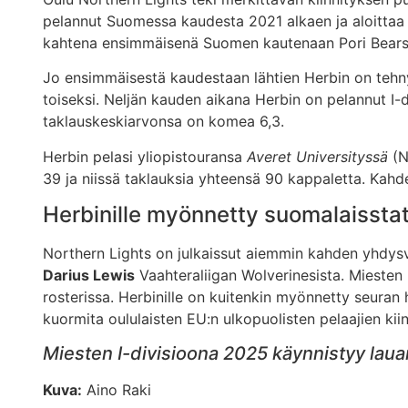
pelannut Suomessa kaudesta 2021 alkaen ja aloittaa 
kahtena ensimmäisenä Suomen kautenaan Pori Bears
Jo ensimmäisestä kaudestaan lähtien Herbin on tehnyt 
toiseksi. Neljän kauden aikana Herbin on pelannut I-
taklauskeskiarvonsa on komea 6,3.
Herbin pelasi yliopistouransa
Averet Universityssä
(N
39 ja niissä taklauksia yhteensä 90 kappaletta. Kah
Herbinille myönnetty suomalaissta
Northern Lights on julkaissut aiemmin kahden yhdysv
Darius Lewis
Vaahteraliigan Wolverinesista. Miesten
rosterissa. Herbinille on kuitenkin myönnetty seuran 
kuormita oululaisten EU:n ulkopuolisten pelaajien kiin
Miesten I-divisioona 2025 käynnistyy lauan
Kuva:
Aino Raki