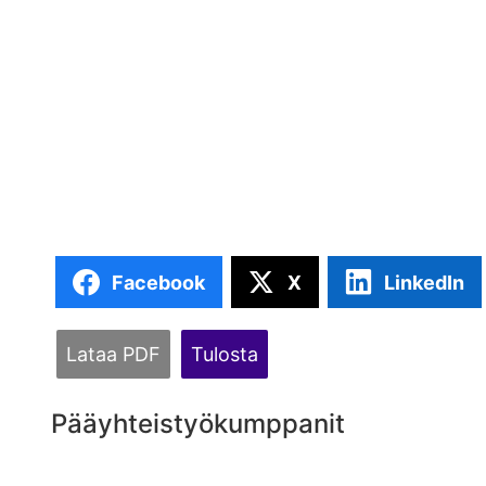
Facebook
X
LinkedIn
Lataa PDF
Tulosta
Pääyhteistyökumppanit