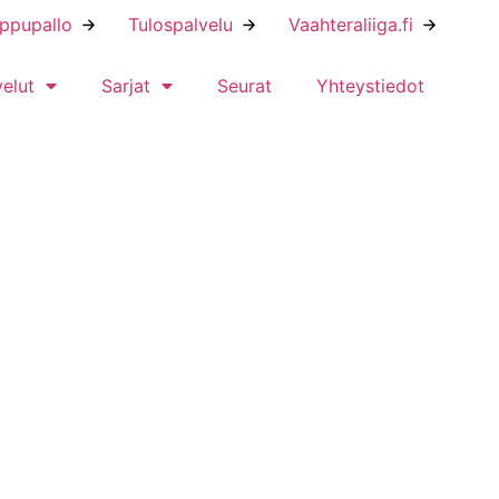
ippupallo
Tulospalvelu
Vaahteraliiga.fi
velut
Sarjat
Seurat
Yhteystiedot