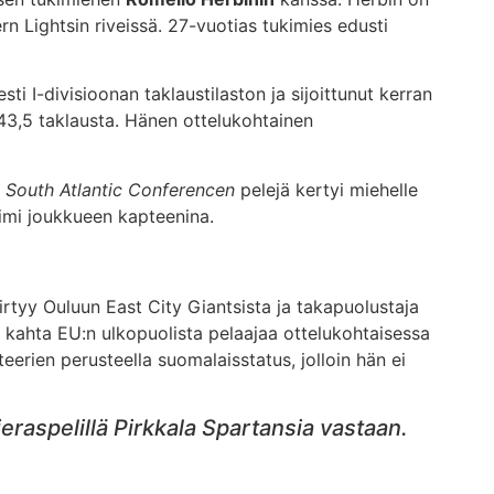
 Lightsin riveissä. 27-vuotias tukimies edusti
i I-divisioonan taklaustilaston ja sijoittunut kerran
143,5 taklausta. Hänen ottelukohtainen
a
South Atlantic Conferencen
pelejä kertyi miehelle
imi joukkueen kapteenina.
irtyy Ouluun East City Giantsista ja takapuolustaja
 kahta EU:n ulkopuolista pelaajaa ottelukohtaisessa
eerien perusteella suomalaisstatus, jolloin hän ei
eraspelillä Pirkkala Spartansia vastaan.