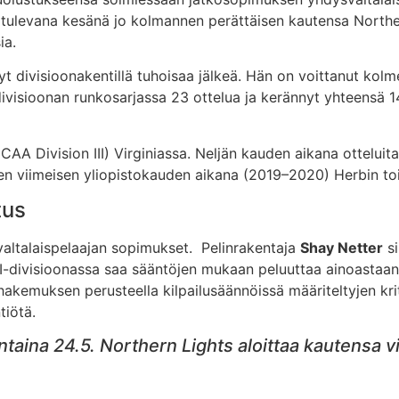
tulevana kesänä jo kolmannen perättäisen kautensa Northern
ia.
divisioonakentillä tuhoisaa jälkeä. Hän on voittanut kolmest
divisioonan runkosarjassa 23 ottelua ja kerännyt yhteensä 
CAA Division III) Virginiassa. Neljän kauden aikana otteluit
den viimeisen yliopistokauden aikana (2019–2020) Herbin to
tus
altalaispelaajan sopimukset. Pelinrakentaja
Shay Netter
si
 I-divisioonassa saa sääntöjen mukaan peluuttaa ainoastaan
hakemuksen perusteella kilpailusäännöissä määriteltyjen krit
tiötä.
taina 24.5. Northern Lights aloittaa kautensa vi