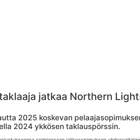
taklaaja jatkaa Northern Light
kautta 2025 koskevan pelaajasopimukse
della 2024 ykkösen taklauspörssin.
 puolustukseensa solmiessaan jatkosopimuksen yhdysvaltala