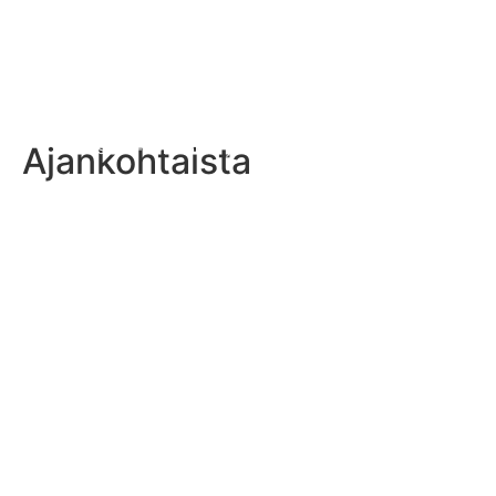
Ajankohtaista
Miesten I-divisioonan ykköstaklaaja jatkaa Northern