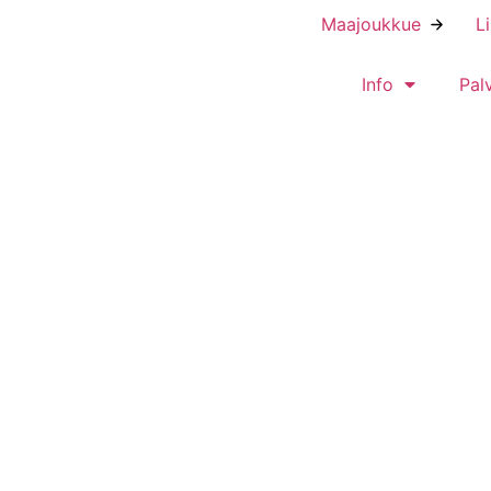
Maajoukkue
L
Info
Pal