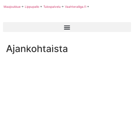
Maajoukkue
Lippupallo
Tulospalvelu
Vaahteraliiga.fi
Ajankohtaista
Miesten II-divisioona vauhtiin lauantaina