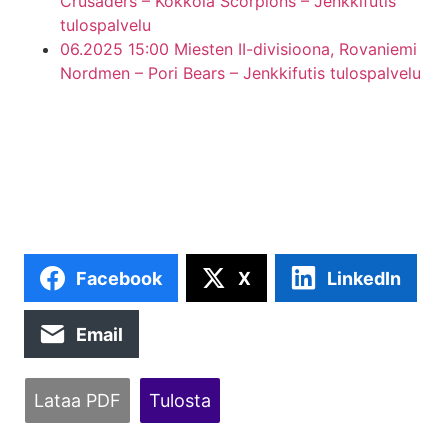
Crusaders – Kokkola Scorpions – Jenkkifutis
tulospalvelu
06.2025 15:00 Miesten II-divisioona, Rovaniemi
Nordmen – Pori Bears – Jenkkifutis tulospalvelu
Facebook
X
LinkedIn
Email
Lataa PDF
Tulosta