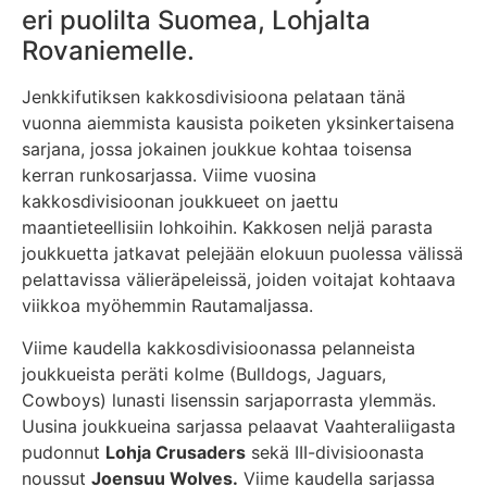
eri puolilta Suomea, Lohjalta
Rovaniemelle.
Jenkkifutiksen kakkosdivisioona pelataan tänä
vuonna aiemmista kausista poiketen yksinkertaisena
sarjana, jossa jokainen joukkue kohtaa toisensa
kerran runkosarjassa. Viime vuosina
kakkosdivisioonan joukkueet on jaettu
maantieteellisiin lohkoihin. Kakkosen neljä parasta
joukkuetta jatkavat pelejään elokuun puolessa välissä
pelattavissa välieräpeleissä, joiden voitajat kohtaava
viikkoa myöhemmin Rautamaljassa.
Viime kaudella kakkosdivisioonassa pelanneista
joukkueista peräti kolme (Bulldogs, Jaguars,
Cowboys) lunasti lisenssin sarjaporrasta ylemmäs.
Uusina joukkueina sarjassa pelaavat Vaahteraliigasta
pudonnut
Lohja Crusaders
sekä III-divisioonasta
noussut
Joensuu Wolves.
Viime kaudella sarjassa