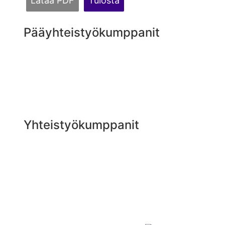
Lataa PDF
Tulosta
Pääyhteistyökumppanit
Yhteistyökumppanit