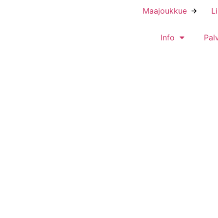
Maajoukkue
L
Info
Pal