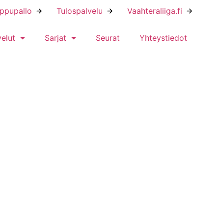
ippupallo
Tulospalvelu
Vaahteraliiga.fi
velut
Sarjat
Seurat
Yhteystiedot