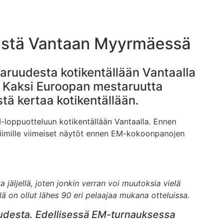
päästä Vantaan Myyrmäessä
ruudesta kotikentällään Vantaalla
. Kaksi Euroopan mestaruutta
tä kertaa kotikentällään.
-loppuotteluun kotikentällään Vantaalla. Ennen
stiimille viimeiset näytöt ennen EM-kokoonpanojen
 jäljellä, joten jonkin verran voi muutoksia vielä
ä on ollut lähes 90 eri pelaajaa mukana otteluissa.
udesta. Edellisessä EM-turnauksessa