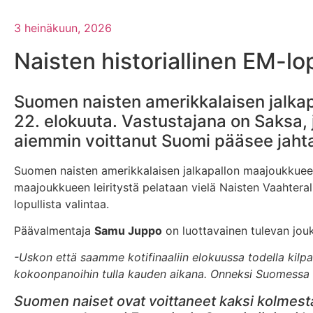
3 heinäkuun, 2026
Naisten historiallinen EM-
Suomen naisten amerikkalaisen jalka
22. elokuuta. Vastustajana on Saksa,
aiemmin voittanut Suomi pääsee jahtaa
Suomen naisten amerikkalaisen jalkapallon maajoukkueell
maajoukkueen leiritystä pelataan vielä Naisten Vaahtera
lopullista valintaa.
Päävalmentaja
Samu Juppo
on luottavainen tulevan jou
-Uskon että saamme kotifinaaliin elokuussa todella kilpail
kokoonpanoihin tulla kauden aikana. Onneksi Suomessa on
Suomen naiset ovat voittaneet kaksi kolmes