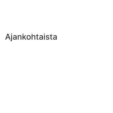
Ajankohtaista
Naisten historiallinen EM-loppuottelu tasan 50