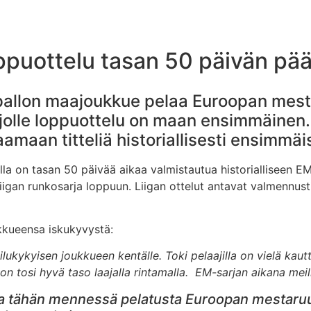
loppuottelu tasan 50 päivän 
pallon maajoukkue pelaa Euroopan mesta
 jolle loppuottelu on maan ensimmäinen
maan titteliä historiallisesti ensimmäis
a on tasan 50 päivää aikaa valmistautua historialliseen EM
liigan runkosarja loppuun. Liigan ottelut antavat valmennu
kkueensa iskukyvystä:
ukykyisen joukkueen kentälle. Toki pelaajilla on vielä kautta
 tosi hyvä taso laajalla rintamalla. EM-sarjan aikana meill
ta tähän mennessä pelatusta Euroopan mestaru