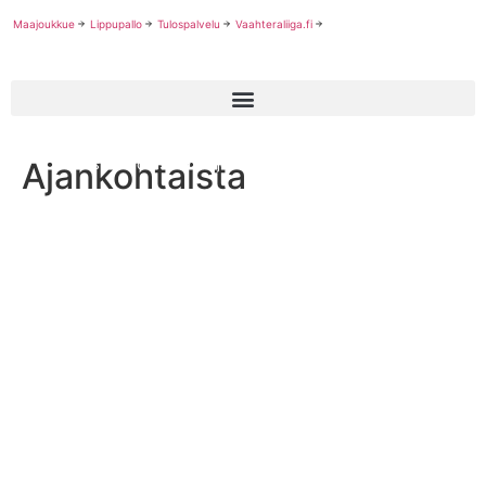
Maajoukkue
Lippupallo
Tulospalvelu
Vaahteraliiga.fi
Ajankohtaista
Naisten I-divisioonan joukkuemäärä nousee kuuteen