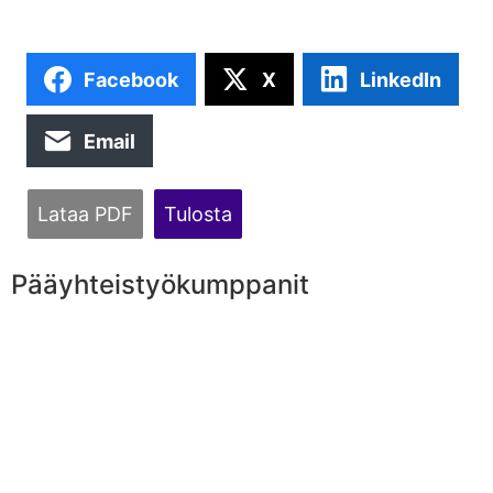
Facebook
X
LinkedIn
Email
Lataa PDF
Tulosta
Pääyhteistyökumppanit