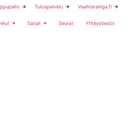
ippupallo
Tulospalvelu
Vaahteraliiga.fi
velut
Sarjat
Seurat
Yhteystiedot