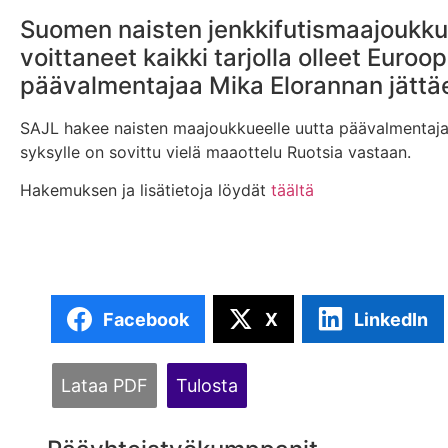
Suomen naisten jenkkifutismaajoukku
voittaneet kaikki tarjolla olleet Eu
päävalmentajaa Mika Elorannan jätt
SAJL hakee naisten maajoukkueelle uutta päävalmentajaa
syksylle on sovittu vielä maaottelu Ruotsia vastaan.
Hakemuksen ja lisätietoja löydät
täältä
Facebook
X
LinkedIn
Lataa PDF
Tulosta