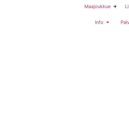
Maajoukkue
L
Info
Pal