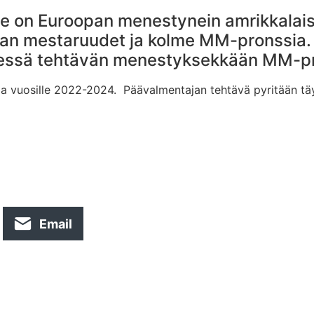
e on Euroopan menestynein amrikkalais
roopan mestaruudet ja kolme MM-pronssi
äessä tehtävän menestyksekkään MM-pro
 vuosille 2022-2024. Päävalmentajan tehtävä pyritään täy
Email