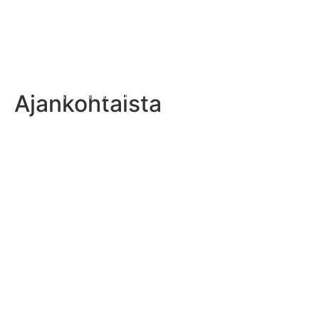
Ajankohtaista
Naisten maajoukkueen päävalmentajan tehtävä avoinna