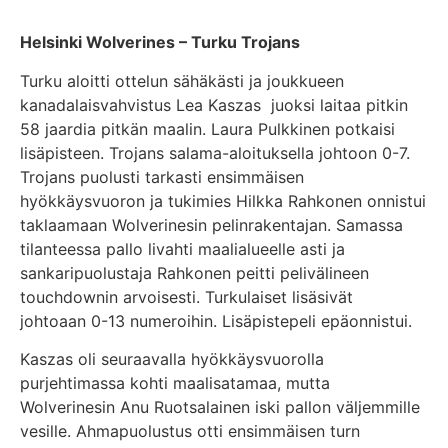
Helsinki Wolverines – Turku Trojans
Turku aloitti ottelun sähäkästi ja joukkueen
kanadalaisvahvistus Lea Kaszas juoksi laitaa pitkin
58 jaardia pitkän maalin. Laura Pulkkinen potkaisi
lisäpisteen. Trojans salama-aloituksella johtoon 0-7.
Trojans puolusti tarkasti ensimmäisen
hyökkäysvuoron ja tukimies Hilkka Rahkonen onnistui
taklaamaan Wolverinesin pelinrakentajan. Samassa
tilanteessa pallo livahti maalialueelle asti ja
sankaripuolustaja Rahkonen peitti pelivälineen
touchdownin arvoisesti. Turkulaiset lisäsivät
johtoaan 0-13 numeroihin. Lisäpistepeli epäonnistui.
Kaszas oli seuraavalla hyökkäysvuorolla
purjehtimassa kohti maalisatamaa, mutta
Wolverinesin Anu Ruotsalainen iski pallon väljemmille
vesille. Ahmapuolustus otti ensimmäisen turn