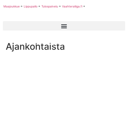
Maajoukkue
Lippupallo
Tulospalvelu
Vaahteraliiga.fi
Ajankohtaista
Naisten Vaahteraliiga käynnistyi yllätyksellisesti