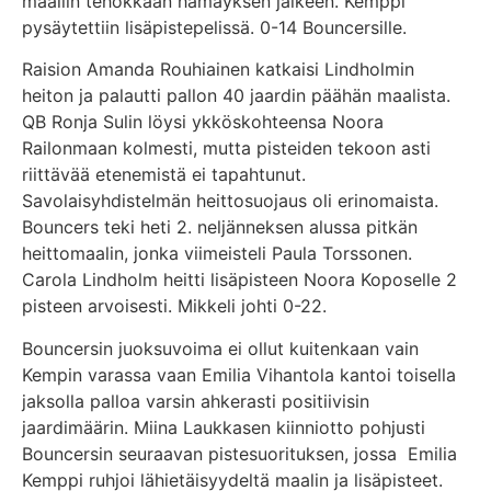
maaliin tehokkaan hämäyksen jälkeen. Kemppi
pysäytettiin lisäpistepelissä. 0-14 Bouncersille.
Raision Amanda Rouhiainen katkaisi Lindholmin
heiton ja palautti pallon 40 jaardin päähän maalista.
QB Ronja Sulin löysi ykköskohteensa Noora
Railonmaan kolmesti, mutta pisteiden tekoon asti
riittävää etenemistä ei tapahtunut.
Savolaisyhdistelmän heittosuojaus oli erinomaista.
Bouncers teki heti 2. neljänneksen alussa pitkän
heittomaalin, jonka viimeisteli Paula Torssonen.
Carola Lindholm heitti lisäpisteen Noora Koposelle 2
pisteen arvoisesti. Mikkeli johti 0-22.
Bouncersin juoksuvoima ei ollut kuitenkaan vain
Kempin varassa vaan Emilia Vihantola kantoi toisella
jaksolla palloa varsin ahkerasti positiivisin
jaardimäärin. Miina Laukkasen kiinniotto pohjusti
Bouncersin seuraavan pistesuorituksen, jossa Emilia
Kemppi ruhjoi lähietäisyydeltä maalin ja lisäpisteet.