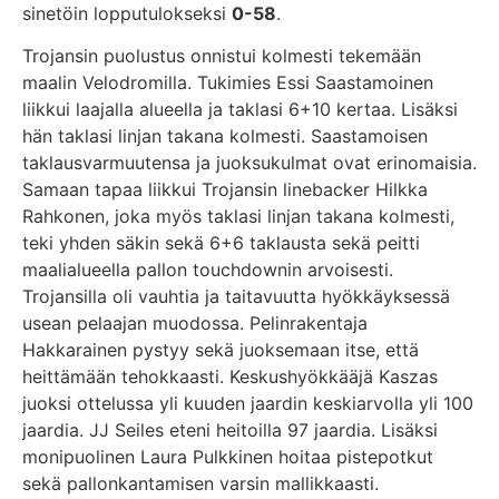
sinetöin lopputulokseksi
0-58
.
Trojansin puolustus onnistui kolmesti tekemään
maalin Velodromilla. Tukimies Essi Saastamoinen
liikkui laajalla alueella ja taklasi 6+10 kertaa. Lisäksi
hän taklasi linjan takana kolmesti. Saastamoisen
taklausvarmuutensa ja juoksukulmat ovat erinomaisia.
Samaan tapaa liikkui Trojansin linebacker Hilkka
Rahkonen, joka myös taklasi linjan takana kolmesti,
teki yhden säkin sekä 6+6 taklausta sekä peitti
maalialueella pallon touchdownin arvoisesti.
Trojansilla oli vauhtia ja taitavuutta hyökkäyksessä
usean pelaajan muodossa. Pelinrakentaja
Hakkarainen pystyy sekä juoksemaan itse, että
heittämään tehokkaasti. Keskushyökkääjä Kaszas
juoksi ottelussa yli kuuden jaardin keskiarvolla yli 100
jaardia. JJ Seiles eteni heitoilla 97 jaardia. Lisäksi
monipuolinen Laura Pulkkinen hoitaa pistepotkut
sekä pallonkantamisen varsin mallikkaasti.