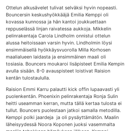
Ottelun alkusävelet tulivat selväksi hyvin nopeasti.
Bouncersin keskushyökkääjä Emilia Kemppi oli
kovassa kunnossa ja hän kantoi joukkuettaan
reppuselässä linjan raivatessa aukkoja. Mikkelin
pelinrakentaja Carola Lindholm onnistui ottelun
alussa heitoissaan varsin hyvin. Lindholmin löysi
ensimmäisellä hyökkäysvuorolla Milla Korhosen
maalialueen laidasta ja ensimmäinen maali oli
tosiasia. Bouncers moukaroi lisäpisteet Emilia Kempin
avulla sisään. 8-0 avauspisteet loistivat Raision
kentän tulostaululla.
Raision Emmi Karru palautti kick offin lupaavasti yli
puolenkentän. Phoenixin pelinrakentaja Ronja Sulin
heitti useamman kerran, mutta tällä kertaa tulosta ei
tullut. Bouncers puolestaan jatkoi samalla metodilla.
Kemppi polki jaardeja ja oli pysäyttämätön. Maalin
läheisyydessä Noora Koponen juoksi vasemmalta