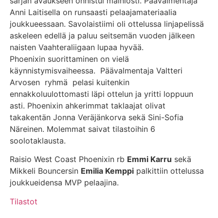
sarjan avaukseen onnistui mainiosti. Päävalmentaja
Anni Laitisella on runsaasti pelaajamateriaalia
joukkueessaan. Savolaistiimi oli ottelussa linjapelissä
askeleen edellä ja paluu seitsemän vuoden jälkeen
naisten Vaahteraliigaan lupaa hyvää.
Phoenixin suorittaminen on vielä
käynnistymisvaiheessa. Päävalmentaja Valtteri
Arvosen ryhmä pelasi kuitenkin
ennakkoluulottomasti läpi ottelun ja yritti loppuun
asti. Phoenixin ahkerimmat taklaajat olivat
takakentän Jonna Veräjänkorva sekä Sini-Sofia
Näreinen. Molemmat saivat tilastoihin 6
soolotaklausta.
Raisio West Coast Phoenixin rb
Emmi Karru
sekä
Mikkeli Bouncersin
Emilia Kemppi
palkittiin ottelussa
joukkueidensa MVP pelaajina.
Tilastot