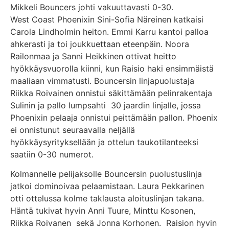
Mikkeli Bouncers johti vakuuttavasti 0-30.
West Coast Phoenixin Sini-Sofia Näreinen katkaisi
Carola Lindholmin heiton. Emmi Karru kantoi palloa
ahkerasti ja toi joukkuettaan eteenpäin. Noora
Railonmaa ja Sanni Heikkinen ottivat heitto
hyökkäysvuorolla kiinni, kun Raisio haki ensimmäistä
maaliaan vimmatusti. Bouncersin linjapuolustaja
Riikka Roivainen onnistui säkittämään pelinrakentaja
Sulinin ja pallo lumpsahti 30 jaardin linjalle, jossa
Phoenixin pelaaja onnistui peittämään pallon. Phoenix
ei onnistunut seuraavalla neljällä
hyökkäysyrityksellään ja ottelun taukotilanteeksi
saatiin 0-30 numerot.
Kolmannelle pelijaksolle Bouncersin puolustuslinja
jatkoi dominoivaa pelaamistaan. Laura Pekkarinen
otti ottelussa kolme taklausta aloituslinjan takana.
Häntä tukivat hyvin Anni Tuure, Minttu Kosonen,
Riikka Roivanen sekä Jonna Korhonen. Raision hyvin