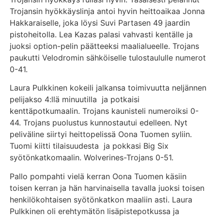
Trojansin hyökkäyslinja antoi hyvin heittoaikaa Jonna
Hakkaraiselle, joka löysi Suvi Partasen 49 jaardin
pistoheitolla. Lea Kazas palasi vahvasti kentälle ja
juoksi option-pelin päätteeksi maalialueelle. Trojans
paukutti Velodromin sähköiselle tulostaululle numerot
0-41.
Laura Pulkkinen kokeili jalkansa toimivuutta neljännen
pelijakso 4:llä minuutilla ja potkaisi
kenttäpotkumaalin. Trojans kaunisteli numeroiksi 0-
44. Trojans puolustus kunnostautui edelleen. Nyt
peliväline siirtyi heittopelissä Oona Tuomen syliin.
Tuomi kiitti tilaisuudesta ja pokkasi Big Six
syötönkatkomaalin. Wolverines-Trojans 0-51.
Pallo pompahti vielä kerran Oona Tuomen käsiin
toisen kerran ja hän harvinaisella tavalla juoksi toisen
henkilökohtaisen syötönkatkon maaliin asti. Laura
Pulkkinen oli erehtymätön lisäpistepotkussa ja