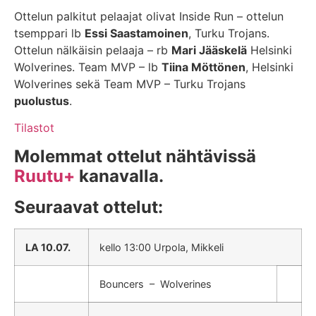
Ottelun palkitut pelaajat olivat Inside Run – ottelun
tsemppari lb
Essi Saastamoinen
, Turku Trojans.
Ottelun nälkäisin pelaaja – rb
Mari Jääskelä
Helsinki
Wolverines. Team MVP – lb
Tiina Möttönen
, Helsinki
Wolverines sekä Team MVP – Turku Trojans
puolustus
.
Tilastot
Molemmat ottelut nähtävissä
Ruutu+
kanavalla.
Seuraavat ottelut:
LA 10.07.
kello 13:00 Urpola, Mikkeli
Bouncers – Wolverines