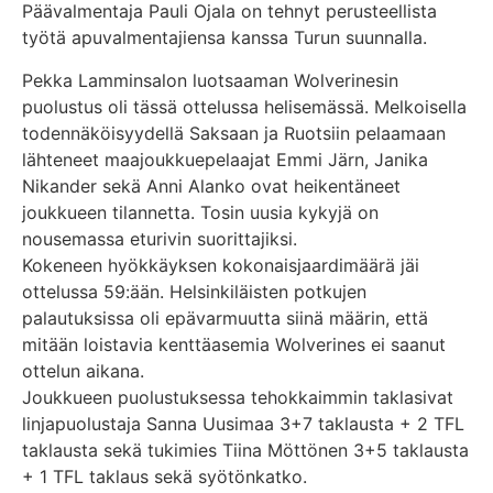
Päävalmentaja Pauli Ojala on tehnyt perusteellista
työtä apuvalmentajiensa kanssa Turun suunnalla.
Pekka Lamminsalon luotsaaman Wolverinesin
puolustus oli tässä ottelussa helisemässä. Melkoisella
todennäköisyydellä Saksaan ja Ruotsiin pelaamaan
lähteneet maajoukkuepelaajat Emmi Järn, Janika
Nikander sekä Anni Alanko ovat heikentäneet
joukkueen tilannetta. Tosin uusia kykyjä on
nousemassa eturivin suorittajiksi.
Kokeneen hyökkäyksen kokonaisjaardimäärä jäi
ottelussa 59:ään. Helsinkiläisten potkujen
palautuksissa oli epävarmuutta siinä määrin, että
mitään loistavia kenttäasemia Wolverines ei saanut
ottelun aikana.
Joukkueen puolustuksessa tehokkaimmin taklasivat
linjapuolustaja Sanna Uusimaa 3+7 taklausta + 2 TFL
taklausta sekä tukimies Tiina Möttönen 3+5 taklausta
+ 1 TFL taklaus sekä syötönkatko.