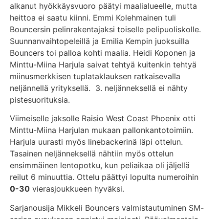
alkanut hyökkäysvuoro päätyi maalialueelle, mutta
heittoa ei saatu kiinni. Emmi Kolehmainen tuli
Bouncersin pelinrakentajaksi toiselle pelipuoliskolle.
Suunnanvaihtopeleillä ja Emilia Kempin juoksuilla
Bouncers toi palloa kohti maalia. Heidi Koponen ja
Minttu-Miina Harjula saivat tehtyä kuitenkin tehtyä
miinusmerkkisen tuplataklauksen ratkaisevalla
neljännellä yrityksellä. 3. neljänneksellä ei nähty
pistesuorituksia.
Viimeiselle jaksolle Raisio West Coast Phoenix otti
Minttu-Miina Harjulan mukaan pallonkantotoimiin.
Harjula uurasti myös linebackerinä läpi ottelun.
Tasainen neljänneksellä nähtiin myös ottelun
ensimmäinen lentopotku, kun peliaikaa oli jäljellä
reilut 6 minuuttia. Ottelu päättyi lopulta numeroihin
0-30
vierasjoukkueen hyväksi.
Sarjanousija Mikkeli Bouncers valmistautuminen SM-