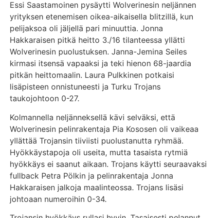
Essi Saastamoinen pysäytti Wolverinesin neljännen
yrityksen etenemisen oikea-aikaisella blitzillä, kun
pelijaksoa oli jäljellä pari minuuttia. Jonna
Hakkaraisen pitkä heitto 3./16 tilanteessa yllätti
Wolverinesin puolustuksen. Janna-Jemina Seiles
kirmasi itsensä vapaaksi ja teki hienon 68-jaardia
pitkän heittomaalin. Laura Pulkkinen potkaisi
lisäpisteen onnistuneesti ja Turku Trojans
taukojohtoon 0-27.
Kolmannella neljänneksellä kävi selväksi, että
Wolverinesin pelinrakentaja Pia Kososen oli vaikeaa
yllättää Trojansin tiiviisti puolustanutta ryhmää.
Hyökkäystapoja oli useita, mutta tasaista rytmiä
hyökkäys ei saanut aikaan. Trojans käytti seuraavaksi
fullback Petra Pölkin ja pelinrakentaja Jonna
Hakkaraisen jalkoja maalinteossa. Trojans lisäsi
johtoaan numeroihin 0-34.
Trojansin hyökkäys rullasi hyvin. Tasaisesti pelannut