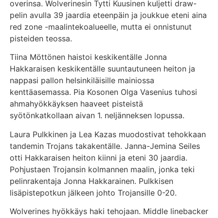
overinsa. Wolverinesin Tytti Kuusinen kuljetti draw-
pelin avulla 39 jaardia eteenpäin ja joukkue eteni aina
red zone -maalintekoalueelle, mutta ei onnistunut
pisteiden teossa.
Tiina Möttönen haistoi keskikentälle Jonna
Hakkaraisen keskikentälle suuntautuneen heiton ja
nappasi pallon helsinkiläisille mainiossa
kenttäasemassa. Pia Kosonen Olga Vasenius tuhosi
ahmahyökkäyksen haaveet pisteistä
syötönkatkollaan aivan 1. neljänneksen lopussa.
Laura Pulkkinen ja Lea Kazas muodostivat tehokkaan
tandemin Trojans takakentälle. Janna-Jemina Seiles
otti Hakkaraisen heiton kiinni ja eteni 30 jaardia.
Pohjustaen Trojansin kolmannen maalin, jonka teki
pelinrakentaja Jonna Hakkarainen. Pulkkisen
lisäpistepotkun jälkeen johto Trojansille 0-20.
Wolverines hyökkäys haki tehojaan. Middle linebacker