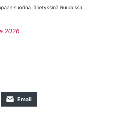
 tapaan suorina lähetyksinä Ruudussa.
ma 2026
Email