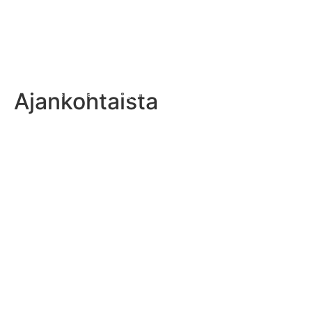
Ajankohtaista
Naisten Vaahteraliigan 2026 sarjaohjelma julkaistu