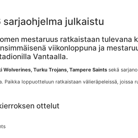
 sarjaohjelma julkaistu
uomen mestaruus ratkaistaan tulevana ke
ensimmäisenä viikonloppuna ja mestaruu
adionilla Vantaalla.
ki Wolverines, Turku Trojans, Tampere Saints
sekä sarjano
Paikka loppuotteluun ratkaistaan välieräpeleissä, joissa run
ierroksen ottelut
hts