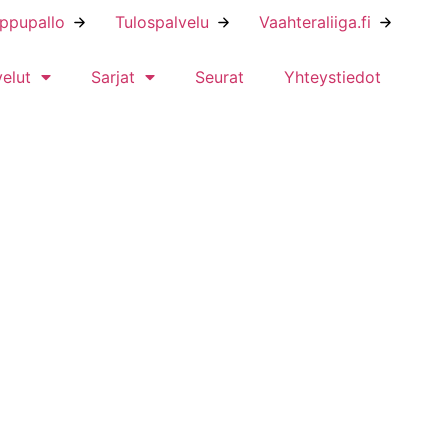
ippupallo
Tulospalvelu
Vaahteraliiga.fi
velut
Sarjat
Seurat
Yhteystiedot