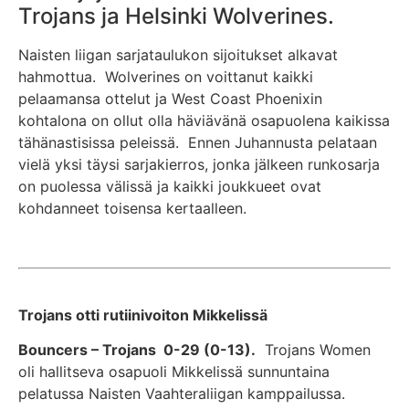
Trojans ja Helsinki Wolverines.
Naisten liigan sarjataulukon sijoitukset alkavat
hahmottua. Wolverines on voittanut kaikki
pelaamansa ottelut ja West Coast Phoenixin
kohtalona on ollut olla häviävänä osapuolena kaikissa
tähänastisissa peleissä. Ennen Juhannusta pelataan
vielä yksi täysi sarjakierros, jonka jälkeen runkosarja
on puolessa välissä ja kaikki joukkueet ovat
kohdanneet toisensa kertaalleen.
Trojans otti rutiinivoiton Mikkelissä
Bouncers – Trojans 0-29 (0-13).
Trojans Women
oli hallitseva osapuoli Mikkelissä sunnuntaina
pelatussa Naisten Vaahteraliigan kamppailussa.