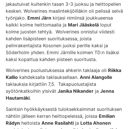
jakautuivat kuitenkin tasan 3-3 juoksu ja heittopelien
kesken. Wolverines maalintekijöilläkin oli pelissä selvä
työnjako.
Emmi Järn
kirjasi nimiinsä joukkueensa
kaikki kolme heittomaalia ja
Mari Jääskelä
loput
kolme juosten tehtyä. Wolverines onnistui viidesti
kahden lisäpisteen suorituksessa, joista
pelinrakentajista Kosonen juoksi perille kaksi ja
Söderholm yhden. Emmi Järnille kolmen TD:n lisäksi
kaksi kopattua kahden pisteen suoritusta.
Wolverines puolustuksessa ahkerin taklaaja oli
Riikka
Kallio
kahdeksalla taklauksellaan.
Anni Alangolle
taklauksia kirjattiin 7,5. Takapuolustajista
syötönkatkoihin ylsivät
Janika Nikander
ja
Jenna
Hautamäki
.
Saintsin hyökkäyksestä tuloksekkaimmat suorituksen
nähtiin jälleen kerran heittopeleissä, joissa
Emilian
Rädyn
heitoista
Anne Rasilahti
ja
Lotta Ahonen