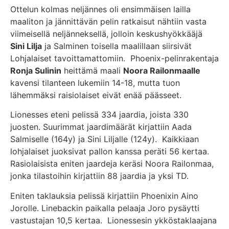
Ottelun kolmas neljännes oli ensimmäisen lailla
maaliton ja jännittävän pelin ratkaisut nähtiin vasta
viimeisellä neljänneksellä, jolloin keskushyökkääjä
Sini Lilja
ja Salminen toisella maalillaan siirsivät
Lohjalaiset tavoittamattomiin. Phoenix-pelinrakentaja
Ronja Sulinin
heittämä maali
Noora Railonmaalle
kavensi tilanteen lukemiin 14-18, mutta tuon
lähemmäksi raisiolaiset eivät enää päässeet.
Lionesses eteni pelissä 334 jaardia, joista 330
juosten. Suurimmat jaardimäärät kirjattiin Aada
Salmiselle (164y) ja Sini Liljalle (124y). Kaikkiaan
lohjalaiset juoksivat pallon kanssa peräti 56 kertaa.
Rasiolaisista eniten jaardeja keräsi Noora Railonmaa,
jonka tilastoihin kirjattiin 88 jaardia ja yksi TD.
Eniten taklauksia pelissä kirjattiin Phoenixin Aino
Jorolle. Linebackin paikalla pelaaja Joro pysäytti
vastustajan 10,5 kertaa. Lionessesin ykköstaklaajana