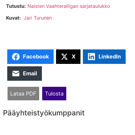
Tutustu:
Naisten Vaahteraliigan sarjataulukko
Kuvat:
Jari Turunen
Facebook
X
LinkedIn
Email
Lataa PDF
Tulosta
Pääyhteistyökumppanit