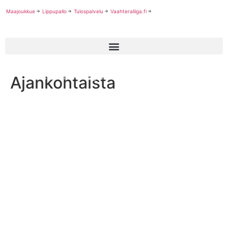
Maajoukkue
Lippupallo
Tulospalvelu
Vaahteraliiga.fi
Ajankohtaista
Naisten Vaahteraliigan neljäs kierros toi