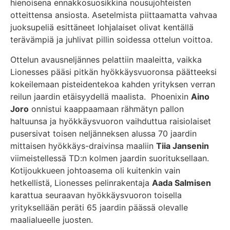
hienoisena ennakkosuosikkina nousujohteisten
otteittensa ansiosta. Asetelmista piittaamatta vahvaa
juoksupeliä esittäneet lohjalaiset olivat kentällä
terävämpiä ja juhlivat pillin soidessa ottelun voittoa.
Ottelun avausneljännes pelattiin maaleitta, vaikka
Lionesses pääsi pitkän hyökkäysvuoronsa päätteeksi
kokeilemaan pisteidentekoa kahden yrityksen verran
reilun jaardin etäisyydellä maalista. Phoenixin
Aino
Joro
onnistui kaappaamaan rähmätyn pallon
haltuunsa ja hyökkäysvuoron vaihduttua raisiolaiset
pusersivat toisen neljänneksen alussa 70 jaardin
mittaisen hyökkäys-draivinsa maaliin
Tiia Jansenin
viimeistellessä TD:n kolmen jaardin suorituksellaan.
Kotijoukkueen johtoasema oli kuitenkin vain
hetkellistä, Lionesses pelinrakentaja
Aada Salmisen
karattua seuraavan hyökkäysvuoron toisella
yrityksellään peräti 65 jaardin päässä olevalle
maalialueelle juosten.