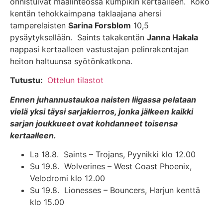
onnistuivat maalinteossa kumpikin kertaalleen. Koko
kentän tehokkaimpana taklaajana ahersi
tamperelaisten
Sarina Forsblom
10,5
pysäytyksellään. Saints takakentän
Janna Hakala
nappasi kertaalleen vastustajan pelinrakentajan
heiton haltuunsa syötönkatkona.
Tutustu:
Ottelun tilastot
Ennen juhannustaukoa naisten liigassa pelataan
vielä yksi täysi sarjakierros, jonka jälkeen kaikki
sarjan joukkueet ovat kohdanneet toisensa
kertaalleen.
La 18.8. Saints – Trojans, Pyynikki klo 12.00
Su 19.8. Wolverines – West Coast Phoenix,
Velodromi klo 12.00
Su 19.8. Lionesses – Bouncers, Harjun kenttä
klo 15.00