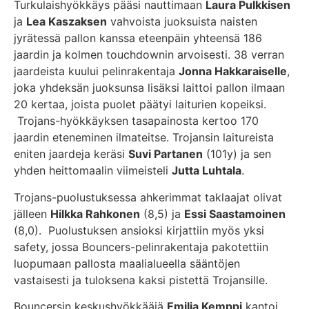
Turkulaishyökkäys pääsi nauttimaan
Laura Pulkkisen
ja
Lea Kaszaksen
vahvoista juoksuista naisten
jyrätessä pallon kanssa eteenpäin yhteensä 186
jaardin ja kolmen touchdownin arvoisesti. 38 verran
jaardeista kuului pelinrakentaja
Jonna Hakkaraiselle
,
joka yhdeksän juoksunsa lisäksi laittoi pallon ilmaan
20 kertaa, joista puolet päätyi laiturien kopeiksi.
Trojans-hyökkäyksen tasapainosta kertoo 170
jaardin eteneminen ilmateitse. Trojansin laitureista
eniten jaardeja keräsi
Suvi Partanen
(101y) ja sen
yhden heittomaalin viimeisteli
Jutta Luhtala
.
Trojans-puolustuksessa ahkerimmat taklaajat olivat
jälleen
Hilkka Rahkonen
(8,5) ja
Essi Saastamoinen
(8,0). Puolustuksen ansioksi kirjattiin myös yksi
safety, jossa Bouncers-pelinrakentaja pakotettiin
luopumaan pallosta maalialueella sääntöjen
vastaisesti ja tuloksena kaksi pistettä Trojansille.
Bouncersin keskushyökkääjä
Emilia Kemppi
kantoi