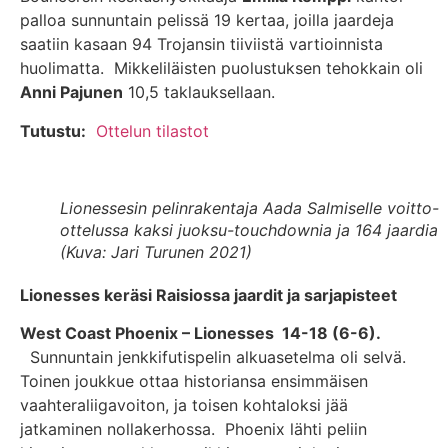
palloa sunnuntain pelissä 19 kertaa, joilla jaardeja
saatiin kasaan 94 Trojansin tiiviistä vartioinnista
huolimatta. Mikkeliläisten puolustuksen tehokkain oli
Anni Pajunen
10,5 taklauksellaan.
Tutustu:
Ottelun tilastot
Lionessesin pelinrakentaja Aada Salmiselle voitto-
ottelussa kaksi juoksu-touchdownia ja 164 jaardia
(Kuva: Jari Turunen 2021)
Lionesses keräsi Raisiossa jaardit ja sarjapisteet
West Coast Phoenix – Lionesses 14-18 (6-6).
Sunnuntain jenkkifutispelin alkuasetelma oli selvä.
Toinen joukkue ottaa historiansa ensimmäisen
vaahteraliigavoiton, ja toisen kohtaloksi jää
jatkaminen nollakerhossa. Phoenix lähti peliin