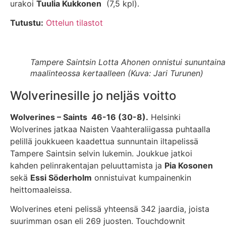
urakoi
Tuulia Kukkonen
(7,5 kpl).
Tutustu:
Ottelun tilastot
Tampere Saintsin Lotta Ahonen onnistui sununtaina
maalinteossa kertaalleen (Kuva: Jari Turunen)
Wolverinesille jo neljäs voitto
Wolverines – Saints 46-16 (30-8).
Helsinki
Wolverines jatkaa Naisten Vaahteraliigassa puhtaalla
pelillä joukkueen kaadettua sunnuntain iltapelissä
Tampere Saintsin selvin lukemin. Joukkue jatkoi
kahden pelinrakentajan peluuttamista ja
Pia Kosonen
sekä
Essi Söderholm
onnistuivat kumpainenkin
heittomaaleissa.
Wolverines eteni pelissä yhteensä 342 jaardia, joista
suurimman osan eli 269 juosten. Touchdownit