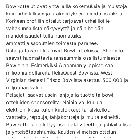
Bowl-ottelut ovat yhtä lailla kokemuksia ja muistoja
kuin urheilullisen ja urakehityksen mahdollisuuksia.
Korkean profiilin ottelut tarjoavat urheilijoille
valtakunnallista näkyvyyttä ja näin heidän
mahdollisuudet tulla huomatuiksi
ammattilaisscouttien toimesta paranee.
Raha ja tavarat liikkuvat Bowl-otteluissa. Yliopistot
saavat huomattavia rahasummia osallistumisesta
Bowleihin. Esimerkiksi Alabaman yliopisto saa
miljoonia dollareita ReliaQuest Bowlista. West
Virginian tienesti Frisco Bowlista asettuu 500 000 ja
miljoonan väliin.
Pelaajat saavat usein lahjoja ja tuotteita bowl-
otteluiden sponsoreilta. Näihin voi kuulua
elektroniikkaa kuten kuulokkeet tai älykellot,
vaatteita, reppuja, lahjakortteja ja muita esineitä.
Bowl-otteluihin liittyy usein aktiviteetteja, juhlaillallisia
ja yhteisötapahtumia. Kauden viimeisen ottelun