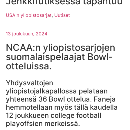
Jenkkifutiksessa tapahtuu
USA:n yliopistosarjat
,
Uutiset
13 joulukuun, 2024
NCAA:n yliopistosarjojen
suomalaispelaajat Bowl-
otteluissa.
Yhdysvaltojen
yliopistojalkapallossa pelataan
yhteensä 36 Bowl ottelua. Faneja
hemmotellaan myös tällä kaudella
12 joukkueen college football
playoffsien merkeissä.