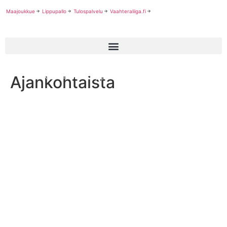
Maajoukkue
Lippupallo
Tulospalvelu
Vaahteraliiga.fi
Ajankohtaista
NCAA:n yliopistosarjojen suomalaispelaajat Bowl-otteluissa.