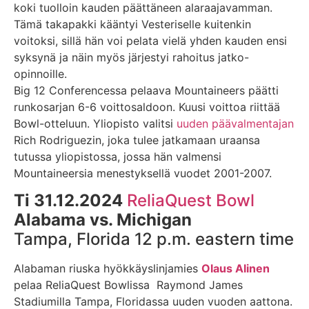
koki tuolloin kauden päättäneen alaraajavamman.
Tämä takapakki kääntyi Vesteriselle kuitenkin
voitoksi, sillä hän voi pelata vielä yhden kauden ensi
syksynä ja näin myös järjestyi rahoitus jatko-
opinnoille.
Big 12 Conferencessa pelaava Mountaineers päätti
runkosarjan 6-6 voittosaldoon. Kuusi voittoa riittää
Bowl-otteluun. Yliopisto valitsi
uuden päävalmentajan
Rich Rodriguezin, joka tulee jatkamaan uraansa
tutussa yliopistossa, jossa hän valmensi
Mountaineersia menestyksellä vuodet 2001-2007.
Ti 31.12.2024
ReliaQuest Bowl
Alabama vs. Michigan
Tampa, Florida 12 p.m. eastern time
Alabaman riuska hyökkäyslinjamies
Olaus Alinen
pelaa ReliaQuest Bowlissa Raymond James
Stadiumilla Tampa, Floridassa uuden vuoden aattona.