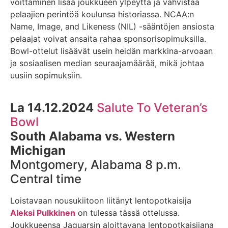
voittaminen lisää joukkueen ylpeyttä ja vahvistaa
pelaajien perintöä koulunsa historiassa. NCAA:n
Name, Image, and Likeness (NIL) -sääntöjen ansiosta
pelaajat voivat ansaita rahaa sponsorisopimuksilla.
Bowl-ottelut lisäävät usein heidän markkina-arvoaan
ja sosiaalisen median seuraajamäärää, mikä johtaa
uusiin sopimuksiin.
La 14.12.2024
Salute To Veteran’s
Bowl
South Alabama vs. Western
Michigan
Montgomery, Alabama 8 p.m.
Central time
Loistavaan nousukiitoon liitänyt lentopotkaisija
Aleksi Pulkkinen
on tulessa tässä ottelussa.
Joukkueensa Jaguarsin aloittavana lentopotkaisijana