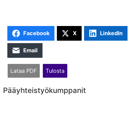
Facebook
X
LinkedIn
Email
Lataa PDF
Tulosta
Pääyhteistyökumppanit