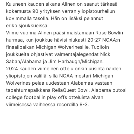
Kuluneen kauden aikana Alinen on saanut tärkeää
kokemusta 90 yrityksen verran yliopistourheilun
kovimmalla tasolla. Hän on lisäksi pelannut
erikoisjoukkueissa.
Viime vuonna Alinen pääsi maistamaan Rose Bowlin
hurmaa, kun joukkue hävisi niukasti 20-27 NCAA:n
finaalipaikan Michigan Wolverinesille. Tuolloin
joukkueita ohjastivat valmentajalegendat Nick
Saban/Alabama ja Jim Harbaugh/Michigan.
2024 kauden viimeinen ottelu onkin uusinta näiden
yliopistojen välillä, sillä NCAA mestari Michigan
Wolverines pelaa uudestaan Alabamaa vastaan
tapahtumapaikkana ReliaQuest Bowl. Alabama putosi
college footballin play offs otteluista aivan
viimeisessä vaiheessa recordilla 9-3.